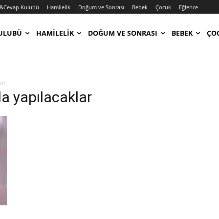
&Cevap Kulubü
Hamilelik
Doğum ve Sonrası
Bebek
Çocuk
Eğlence
ULUBÜ
HAMILELIK
DOĞUM VE SONRASI
BEBEK
ÇO
ar
a yapılacaklar