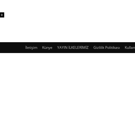
0
İletişim
Künye
YAYIN İLKELERİMİZ
Gizlilik Politikası
Kullan