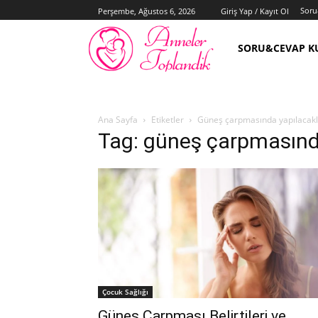
Soru
Perşembe, Ağustos 6, 2026
Giriş Yap / Kayıt Ol
SORU&CEVAP K
Ana Sayfa
Etiketler
Güneş çarpmasında yapılacakl
Tag: güneş çarpmasınd
Çocuk Sağlığı
Güneş Çarpması Belirtileri ve