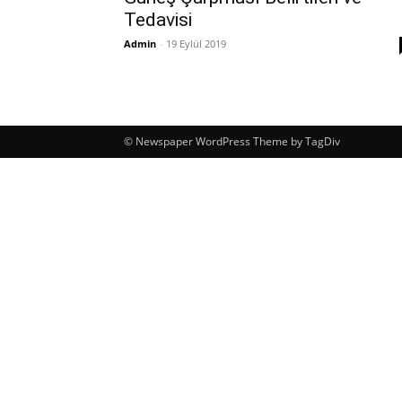
Tedavisi
Admin
-
19 Eylül 2019
© Newspaper WordPress Theme by TagDiv