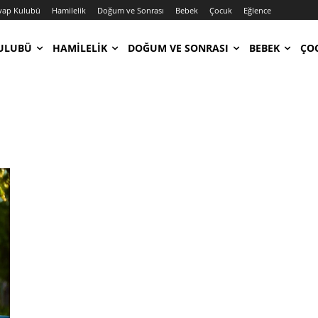
vap Kulubü
Hamilelik
Doğum ve Sonrası
Bebek
Çocuk
Eğlence
ULUBÜ
HAMILELIK
DOĞUM VE SONRASI
BEBEK
ÇO