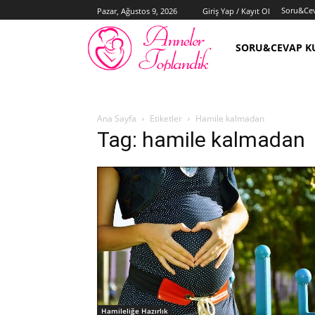
Soru&Ce
Pazar, Ağustos 9, 2026
Giriş Yap / Kayıt Ol
SORU&CEVAP K
Ana Sayfa
Etiketler
Hamile kalmadan
Tag: hamile kalmadan
Hamileliğe Hazırlık