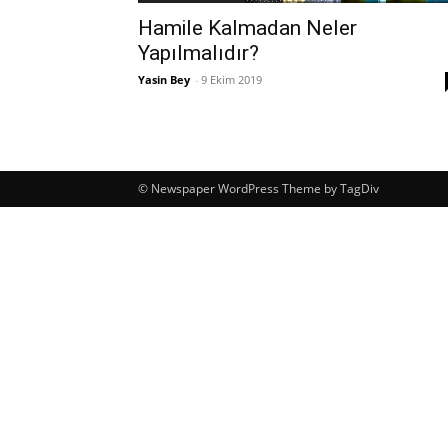
Hamile Kalmadan Neler
Yapılmalıdır?
Yasin Bey
-
9 Ekim 2019
© Newspaper WordPress Theme by TagDiv