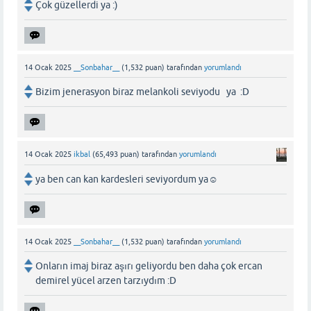
Çok güzellerdi ya :)
14 Ocak 2025
__Sonbahar__
(
1,532
puan)
tarafından
yorumlandı
Bizim jenerasyon biraz melankoli seviyodu ya :D
14 Ocak 2025
ikbal
(
65,493
puan)
tarafından
yorumlandı
ya ben can kan kardesleri seviyordum ya☺️
14 Ocak 2025
__Sonbahar__
(
1,532
puan)
tarafından
yorumlandı
Onların imaj biraz aşırı geliyordu ben daha çok ercan
demirel yücel arzen tarzıydım :D