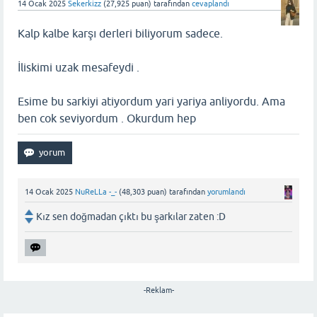
14 Ocak 2025
Sekerkizz
(
27,925
puan)
tarafından
cevaplandı
Kalp kalbe karşı derleri biliyorum sadece.
İliskimi uzak mesafeydi .
Esime bu sarkiyi atiyordum yari yariya anliyordu. Ama
ben cok seviyordum . Okurdum hep
14 Ocak 2025
NuReLLa -_-
(
48,303
puan)
tarafından
yorumlandı
Kız sen doğmadan çıktı bu şarkılar zaten :D
-Reklam-