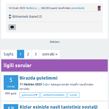
14 Ocak 2025
NuReLLa -_-
(
48,303
puan)
tarafından
yorumlandı
Bilmemek ihanet:D
-Reklam-
Sayfa:
1
2
3
sonraki »
İlgili sorular
Birazda gulelimmi
5
11 Haziran 2023
Diğer
kategorisinde
misafir
tarafından
cevap
soruldu
496
göst.
gulumseme❤
sohbet♥️muhabbet
komik
Kizlar esinizle nasil tanistiniz nostalji
58