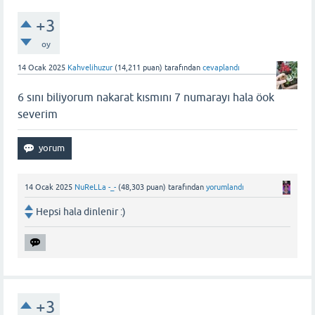
+3
oy
14 Ocak 2025
Kahvelihuzur
(
14,211
puan)
tarafından
cevaplandı
6 sını biliyorum nakarat kısmını 7 numarayı hala öok
severim
14 Ocak 2025
NuReLLa -_-
(
48,303
puan)
tarafından
yorumlandı
Hepsi hala dinlenir :)
+3