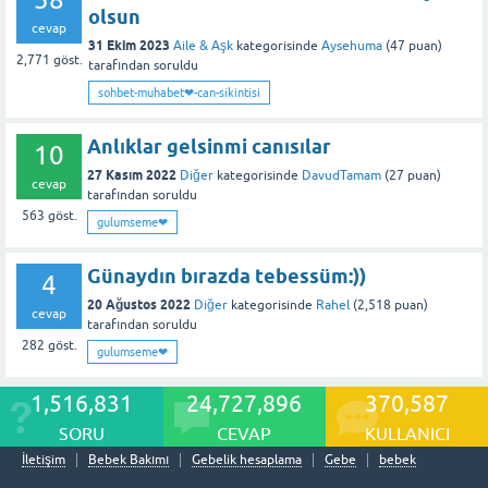
olsun
cevap
31 Ekim 2023
Aile & Aşk
kategorisinde
Aysehuma
(
47
puan)
2,771
göst.
tarafından
soruldu
sohbet-muhabet❤-can-sikintisi
Anlıklar gelsinmi canısılar
10
27 Kasım 2022
Diğer
kategorisinde
DavudTamam
(
27
puan)
cevap
tarafından
soruldu
563
göst.
gulumseme❤
Günaydın bırazda tebessüm:))
4
20 Ağustos 2022
Diğer
kategorisinde
Rahel
(
2,518
puan)
cevap
tarafından
soruldu
282
göst.
gulumseme❤
1,516,831
24,727,896
370,587
SORU
CEVAP
KULLANICI
İletişim
Bebek Bakımı
Gebelik hesaplama
Gebe
bebek