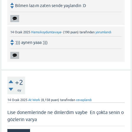
Bilmen lazım zaten sende yaşlandin :D
14 Ocak 2025
Hamsikoydumtavaya-
(
190
puan)
tarafından
yorumlandı
:))) aynen yaaa :)))
+2
oy
14 Ocak 2025
At Work
(
8,158
puan)
tarafından
cevaplandı
Lise donemlerinde ne dinlerdim vaybe En çokta senin o
gözlerin varya