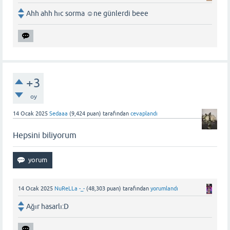
Ahh ahh hıc sorma ☺ne günlerdi beee
+3
oy
14 Ocak 2025
Sedaaa
(
9,424
puan)
tarafından
cevaplandı
Hepsini biliyorum
14 Ocak 2025
NuReLLa -_-
(
48,303
puan)
tarafından
yorumlandı
Ağır hasarlı:D