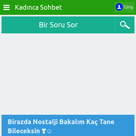
Kadınca Sohbet
Giriş
Bir Soru Sor
Birazda Nostalji Bakalım Kaç Tane
Bileceksin ❣️☺️