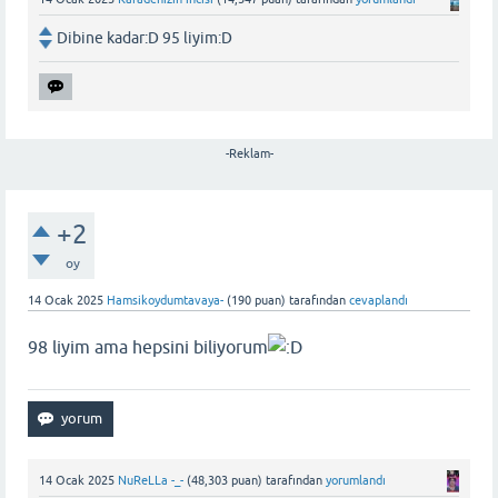
Dibine kadar:D 95 liyim:D
-Reklam-
+2
oy
14 Ocak 2025
Hamsikoydumtavaya-
(
190
puan)
tarafından
cevaplandı
98 liyim ama hepsini biliyorum
14 Ocak 2025
NuReLLa -_-
(
48,303
puan)
tarafından
yorumlandı