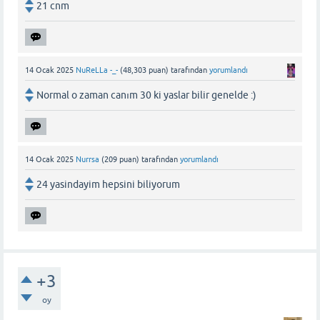
21 cnm
14 Ocak 2025
NuReLLa -_-
(
48,303
puan)
tarafından
yorumlandı
Normal o zaman canım 30 ki yaslar bilir genelde :)
14 Ocak 2025
Nurrsa
(
209
puan)
tarafından
yorumlandı
24 yasindayim hepsini biliyorum
+3
oy