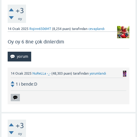
+3
oy
14 Ocak 2025
Rojinn6506MT
(
8,254
puan)
tarafından
cevaplandı
Oy oy 6 8ne çok dinlerdim
14 Ocak 2025
NuReLLa -_-
(
48,303
puan)
tarafından
yorumlandı
1 i bende:D
+3
oy