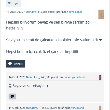
oy
14 Ocak 2025
Huzurum91
(
15,583
puan)
tarafından
cevaplandı
Hepsini biliyorum beyaz ve sen biriyle sarkımızdı
hatta ☺☺
Seviyorum senii de çalışırken kankılerımle sarkımızdı ❤
Hepsi benım için çok özel şarkılar hepsiiiii
14 Ocak 2025
NuReLLa -_-
(
48,303
puan)
tarafından
yorumlandı
Beyaz ve sen efsoydu :)
14 Ocak 2025
Huzurum91
(
15,583
puan)
tarafından
yorumlandı