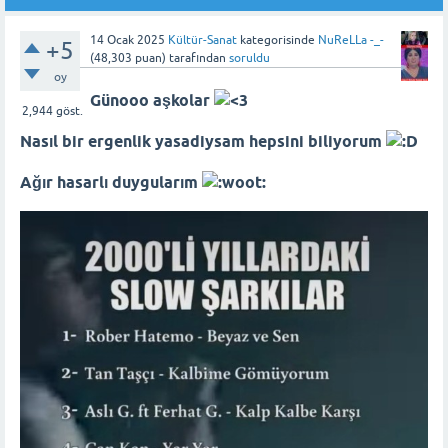
14 Ocak 2025
Kültür-Sanat
kategorisinde
NuReLLa -_-
+5
(
48,303
puan)
tarafından
soruldu
oy
Günooo aşkolar
2,944
göst.
Nasıl bir ergenlik yasadiysam hepsini biliyorum
Ağır hasarlı duygularım