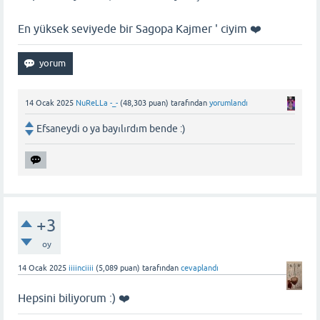
En yüksek seviyede bir Sagopa Kajmer ' ciyim ❤️
14 Ocak 2025
NuReLLa -_-
(
48,303
puan)
tarafından
yorumlandı
Efsaneydi o ya bayılırdım bende :)
+3
oy
14 Ocak 2025
iiiinciiii
(
5,089
puan)
tarafından
cevaplandı
Hepsini biliyorum :) ❤️