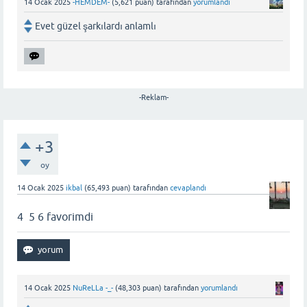
14 Ocak 2025
-HEMDEM-
(
5,621
puan)
tarafından
yorumlandı
Evet güzel şarkılardı anlamlı
-Reklam-
+3
oy
14 Ocak 2025
ikbal
(
65,493
puan)
tarafından
cevaplandı
4 5 6 favorimdi
14 Ocak 2025
NuReLLa -_-
(
48,303
puan)
tarafından
yorumlandı