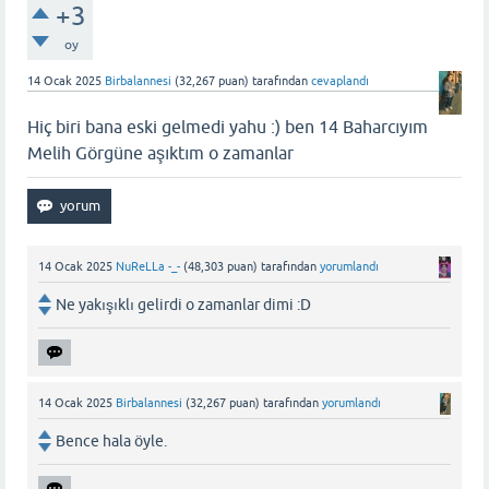
+3
oy
14 Ocak 2025
Birbalannesi
(
32,267
puan)
tarafından
cevaplandı
Hiç biri bana eski gelmedi yahu :) ben 14 Baharcıyım
Melih Görgüne aşıktım o zamanlar
14 Ocak 2025
NuReLLa -_-
(
48,303
puan)
tarafından
yorumlandı
Ne yakışıklı gelirdi o zamanlar dimi :D
14 Ocak 2025
Birbalannesi
(
32,267
puan)
tarafından
yorumlandı
Bence hala öyle.