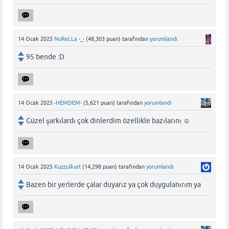
14 Ocak 2025
NuReLLa -_-
(
48,303
puan)
tarafından
yorumlandı
95 bende :D
14 Ocak 2025
-HEMDEM-
(
5,621
puan)
tarafından
yorumlandı
Güzel şarkılardı çok dinlerdim özellikle bazılarını ☺️
14 Ocak 2025
Kuzzulkurt
(
14,298
puan)
tarafından
yorumlandı
Bazen bir yerlerde çalar duyarız ya çok duygulanırım ya