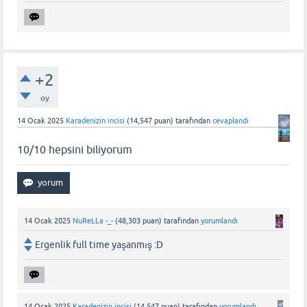
+2
oy
14 Ocak 2025
Karadenizin incisi
(
14,547
puan)
tarafından
cevaplandı
10/10 hepsini biliyorum
14 Ocak 2025
NuReLLa -_-
(
48,303
puan)
tarafından
yorumlandı
Ergenlik full time yaşanmış :D
14 Ocak 2025
Karadenizin incisi
(
14,547
puan)
tarafından
yorumlandı