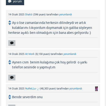
14 Ocak 2025
Shakti
(
596
puan)
tarafından
yorumlandı
Ay o lise zamanlarında herkesin dilindeydi ve artık
kulaklarımı tıkıyordum duymamak için galiba söyleyen
herkese aşıktı ben olmadığım için bana abes geliyordu :)
14 Ocak 2025
At Work
(
8,158
puan)
tarafından
yorumlandı
Aynen cnm benim kulağıma çok hoş gelirdi o şarkı
telefon sesinide o yapmıştım
14 Ocak 2025
NuReLLa -_-
(
48,303
puan)
tarafından
yorumlandı
Bende severdim onu