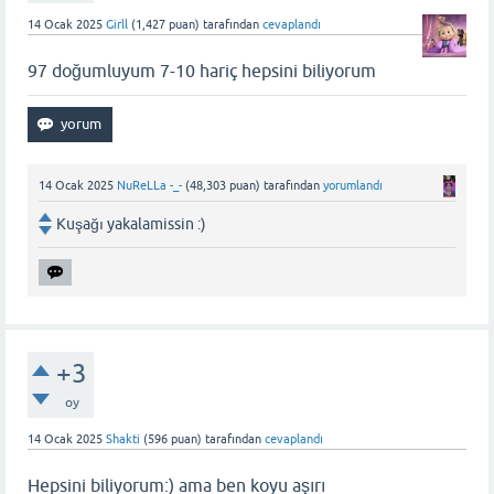
14 Ocak 2025
Girll
(
1,427
puan)
tarafından
cevaplandı
97 doğumluyum 7-10 hariç hepsini biliyorum
14 Ocak 2025
NuReLLa -_-
(
48,303
puan)
tarafından
yorumlandı
Kuşağı yakalamissin :)
+3
oy
14 Ocak 2025
Shakti
(
596
puan)
tarafından
cevaplandı
Hepsini biliyorum:) ama ben koyu aşırı