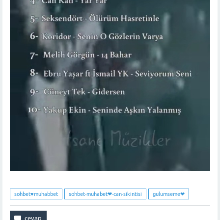
sohbet♥️muhabbet
sohbet-muhabet❤-can-sikintisi
gulumseme❤