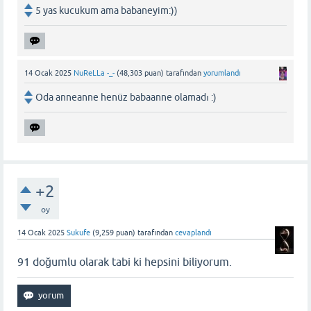
5 yas kucukum ama babaneyim:))
14 Ocak 2025
NuReLLa -_-
(
48,303
puan)
tarafından
yorumlandı
Oda anneanne henüz babaanne olamadı :)
+2
oy
14 Ocak 2025
Sukufe
(
9,259
puan)
tarafından
cevaplandı
91 doğumlu olarak tabi ki hepsini biliyorum.