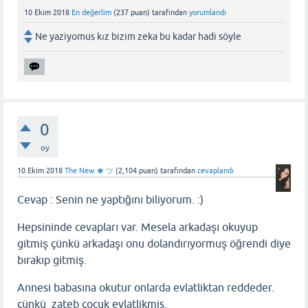
10 Ekim 2018
En değerlim
(
237
puan)
tarafından
yorumlandı
Ne yaziyomus kız bizim zeka bu kadar hadi söyle
0
oy
10 Ekim 2018
The New ♚ ツ
(
2,104
puan)
tarafından
cevaplandı
Cevap : Senin ne yaptığını biliyorum. :)
Hepsininde cevapları var. Mesela arkadaşı okuyup
gitmiş çünkü arkadaşı onu dolandırıyormuş öğrendi diye
bırakıp gitmiş.
Annesi babasına okutur onlarda evlatliktan reddeder.
çünkü zateb çocuk evlatlikmis.