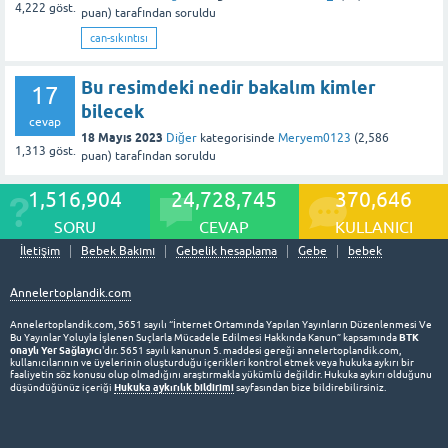
4,222
göst.
puan)
tarafından
soruldu
can-sıkıntısı
Bu resimdeki nedir bakalım kimler
17
bilecek
cevap
18 Mayıs 2023
Diğer
kategorisinde
Meryem0123
(
2,586
1,313
göst.
puan)
tarafından
soruldu
1,516,904
24,728,745
370,646
SORU
CEVAP
KULLANICI
İletişim
Bebek Bakımı
Gebelik hesaplama
Gebe
bebek
Annelertoplandik.com
Annelertoplandik.com, 5651 sayılı “İnternet Ortamında Yapılan Yayınların Düzenlenmesi Ve
BTK
Bu Yayınlar Yoluyla İşlenen Suçlarla Mücadele Edilmesi Hakkında Kanun” kapsamında
onaylı Yer Sağlayıcı
'dır. 5651 sayılı kanunun 5. maddesi gereği annelertoplandik.com,
kullanıcılarının ve üyelerinin oluşturduğu içerikleri kontrol etmek veya hukuka aykırı bir
faaliyetin söz konusu olup olmadığını araştırmakla yükümlü değildir. Hukuka aykırı olduğunu
Hukuka aykırılık bildirimi
düşündüğünüz içeriği
sayfasından bize bildirebilirsiniz.