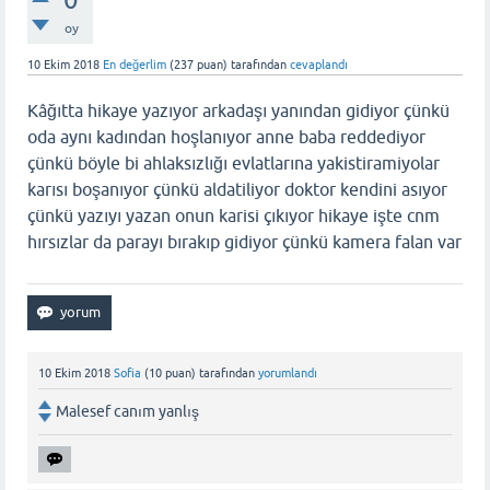
oy
10 Ekim 2018
En değerlim
(
237
puan)
tarafından
cevaplandı
Kâğıtta hikaye yazıyor arkadaşı yanından gidiyor çünkü
oda aynı kadından hoşlanıyor anne baba reddediyor
çünkü böyle bi ahlaksızlığı evlatlarına yakistiramiyolar
karısı boşanıyor çünkü aldatiliyor doktor kendini asıyor
çünkü yazıyı yazan onun karisi çıkıyor hikaye işte cnm
hırsızlar da parayı bırakıp gidiyor çünkü kamera falan var
10 Ekim 2018
Sofia
(
10
puan)
tarafından
yorumlandı
Malesef canım yanlış