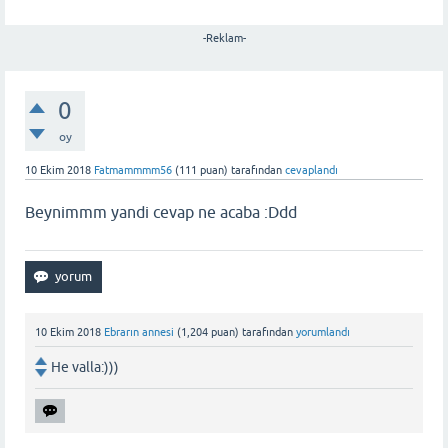
-Reklam-
0
oy
10 Ekim 2018
Fatmammmm56
(
111
puan)
tarafından
cevaplandı
Beynimmm yandi cevap ne acaba :Ddd
10 Ekim 2018
Ebrarın annesi
(
1,204
puan)
tarafından
yorumlandı
He valla:)))