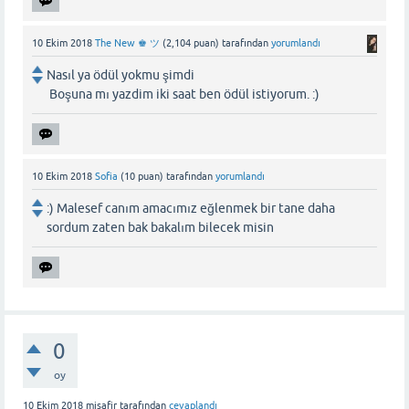
10 Ekim 2018
The New ♚ ツ
(
2,104
puan)
tarafından
yorumlandı
Nasıl ya ödül yokmu şimdi
Boşuna mı yazdim iki saat ben ödül istiyorum. :)
10 Ekim 2018
Sofia
(
10
puan)
tarafından
yorumlandı
:) Malesef canım amacımız eğlenmek bir tane daha
sordum zaten bak bakalım bilecek misin
0
oy
10 Ekim 2018
misafir
tarafından
cevaplandı