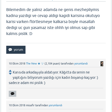
Bilemedim de yalniz adamda ne genis mezhepliymis
kadina yazdigi ve cevap aldigi kagidi karisina okutuyo
karisi varken flörtlesmeye kalkarsa boyle masallah
dedigi uc gun yasamaz iste ohhh iyi olmus sap gibi
kalmis pislik :D
10 Ekim 2018
The New ♚ ツ
(
2,104
puan)
tarafından
yorumlandı
Karısıda arkadaşıyla aldatıyor. Kâğıtta da senin ne
yaptığını biliyorum yazdığı için kadın boşanıp kaçıyor :)
sadece adam mi pislik :)
10 Ekim 2018
misafir
tarafından
yorumlandı