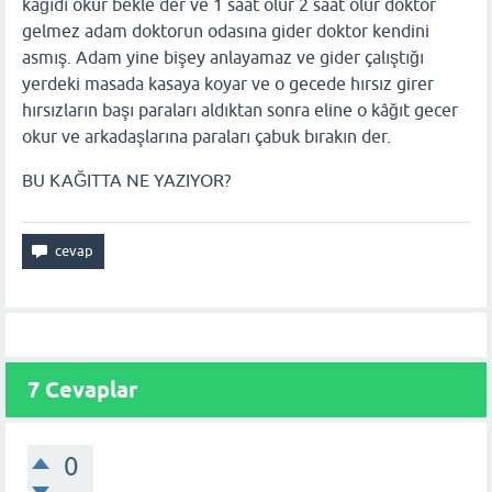
kağıdı okur bekle der ve 1 saat olur 2 saat olur doktor
gelmez adam doktorun odasına gider doktor kendini
asmış. Adam yine bişey anlayamaz ve gider çalıştığı
yerdeki masada kasaya koyar ve o gecede hırsız girer
hırsızların başı paraları aldıktan sonra eline o kâğıt gecer
okur ve arkadaşlarına paraları çabuk bırakın der.
BU KAĞITTA NE YAZIYOR?
7
Cevaplar
0