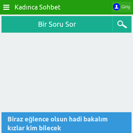
Kadınca Sohbet
Giriş
Bir Soru Sor
Biraz eğlence olsun hadi bakalım
kızlar kim bilecek