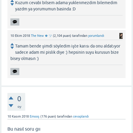
Kuzum cevabi bilsem adama yuklenmezdim bilemedim
yazdm ya yorumumun basinda :D
10 Ekim 2018
The New ♚ ツ
(
2,104
puan)
tarafından
yorumlandı
Tamam bende şimdi söyledim işte karısı da onu aldatıyor
sadece adam mi pislik diye :) hepsinin suyu kurusun bize
bisey olmasın :)
0
oy
10 Kasım 2018
Emooş
(
176
puan)
tarafından
cevaplandı
Bu nasıl soru gıı