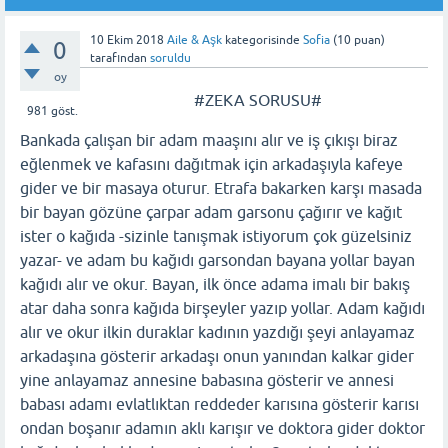
10 Ekim 2018
Aile & Aşk
kategorisinde
Sofia
(
10
puan)
0
tarafından
soruldu
oy
#ZEKA SORUSU#
981
göst.
Bankada çalışan bir adam maaşını alır ve iş çıkışı biraz
eğlenmek ve kafasını dağıtmak için arkadaşıyla kafeye
gider ve bir masaya oturur. Etrafa bakarken karşı masada
bir bayan gözüne çarpar adam garsonu çağırır ve kağıt
ister o kağıda -sizinle tanışmak istiyorum çok güzelsiniz
yazar- ve adam bu kağıdı garsondan bayana yollar bayan
kağıdı alır ve okur. Bayan, ilk önce adama imalı bir bakış
atar daha sonra kağıda birşeyler yazıp yollar. Adam kağıdı
alır ve okur ilkin duraklar kadının yazdığı şeyi anlayamaz
arkadaşına gösterir arkadaşı onun yanından kalkar gider
yine anlayamaz annesine babasına gösterir ve annesi
babası adamı evlatlıktan reddeder karısına gösterir karısı
ondan boşanır adamın aklı karışır ve doktora gider doktor