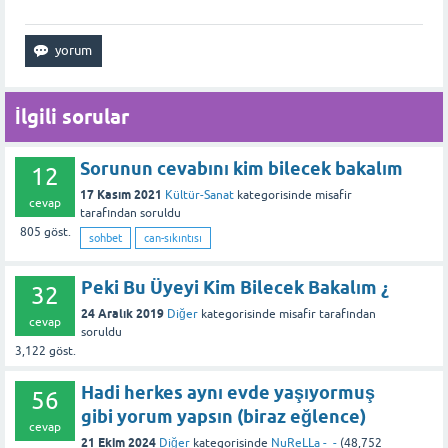
İlgili sorular
Sorunun cevabını kim bilecek bakalım
12
17 Kasım 2021
Kültür-Sanat
kategorisinde
misafir
cevap
tarafından
soruldu
805
göst.
sohbet
can-sıkıntısı
Peki Bu Üyeyi Kim Bilecek Bakalım ¿
32
24 Aralık 2019
Diğer
kategorisinde
misafir
tarafından
cevap
soruldu
3,122
göst.
Hadi herkes aynı evde yaşıyormuş
56
gibi yorum yapsın (biraz eğlence)
cevap
21 Ekim 2024
Diğer
kategorisinde
NuReLLa -_-
(
48,752