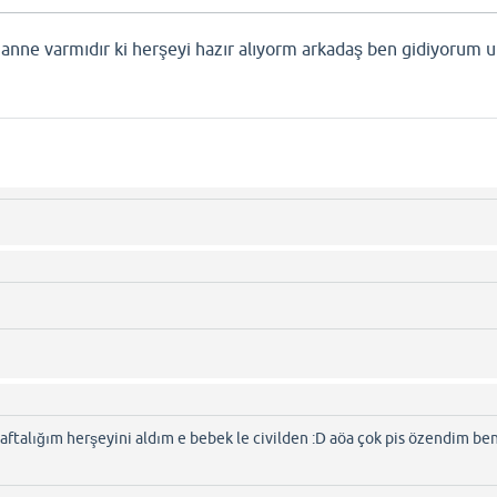
anne varmıdır ki herşeyi hazır alıyorm arkadaş ben gidiyorum u
aftalığım herşeyini aldım e bebek le civilden :D aöa çok pis özendim be