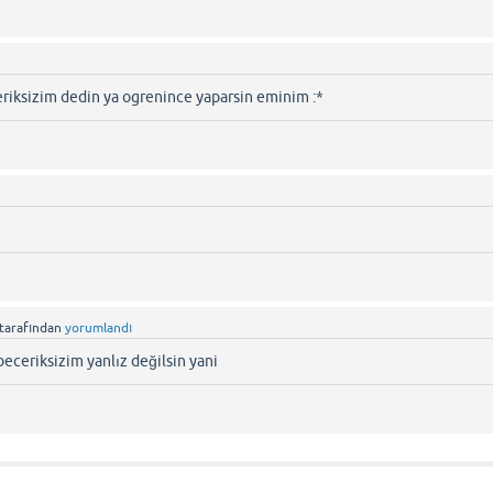
eriksizim dedin ya ogrenince yaparsin eminim :*
tarafından
yorumlandı
beceriksizim yanlız değilsin yani