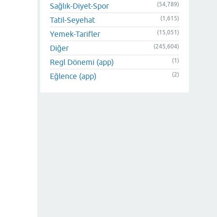
(54,789)
Sağlık-Diyet-Spor
(1,615)
Tatil-Seyehat
(15,051)
Yemek-Tarifler
(245,604)
Diğer
(1)
Regl Dönemi (app)
(2)
Eğlence (app)