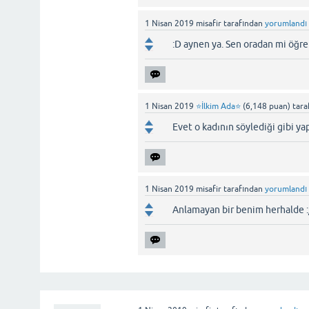
1 Nisan 2019
misafir
tarafından
yorumlandı
:D aynen ya. Sen oradan mi öğr
1 Nisan 2019
⭐İlkim Ada⭐
(
6,148
puan)
tara
Evet o kadının söylediği gibi ya
1 Nisan 2019
misafir
tarafından
yorumlandı
Anlamayan bir benim herhalde :