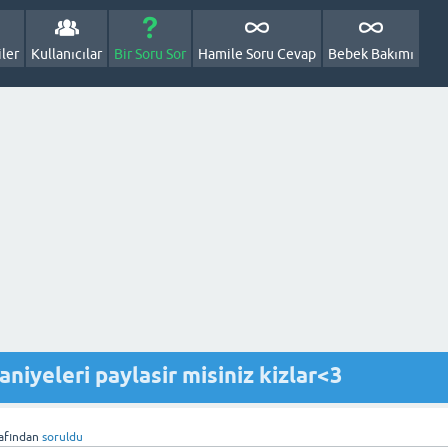
ler
Kullanıcılar
Bir Soru Sor
Hamile Soru Cevap
Bebek Bakımı
niyeleri paylasir misiniz kizlar<3
afından
soruldu