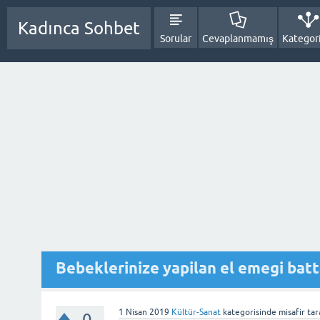
Kadınca Sohbet
Sorular
Cevaplanmamış
Kategori
Bebeklerinize yapilan el emegi batta
1 Nisan 2019
Kültür-Sanat
kategorisinde
misafir
tar
0