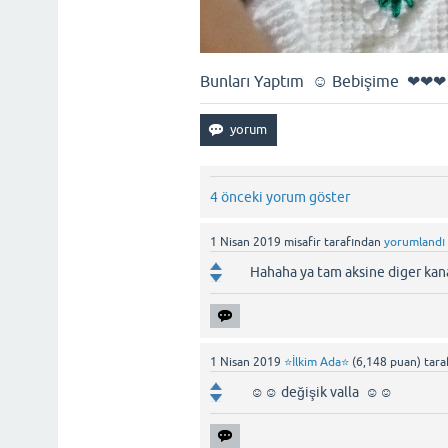
Bunları Yaptım ☺ Bebişime ❤
4 önceki yorum göster
1 Nisan 2019
misafir
tarafından
yorumlandı
Hahaha ya tam aksine diger kan
1 Nisan 2019
⭐İlkim Ada⭐
(
6,148
puan)
tara
☺☺ değişik valla ☺☺