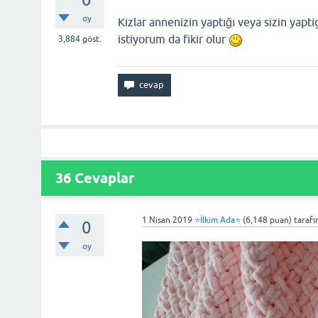
oy
Kizlar annenizin yaptığı veya sizin yapt
istiyorum da fikir olur
3,884
göst.
36
Cevaplar
1 Nisan 2019
⭐İlkim Ada⭐
(
6,148
puan)
taraf
0
oy