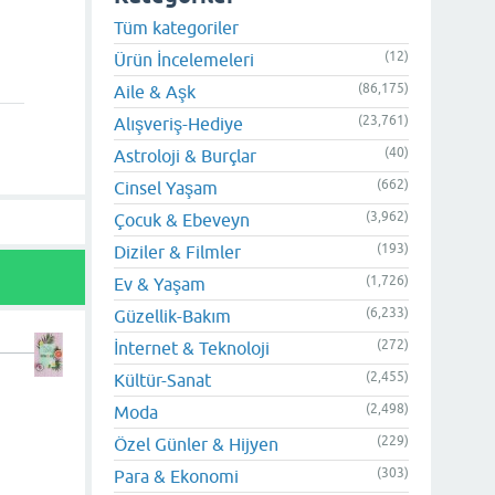
Tüm kategoriler
(12)
Ürün İncelemeleri
(86,175)
Aile & Aşk
(23,761)
Alışveriş-Hediye
(40)
Astroloji & Burçlar
(662)
Cinsel Yaşam
(3,962)
Çocuk & Ebeveyn
(193)
Diziler & Filmler
(1,726)
Ev & Yaşam
(6,233)
Güzellik-Bakım
(272)
İnternet & Teknoloji
(2,455)
Kültür-Sanat
(2,498)
Moda
(229)
Özel Günler & Hijyen
(303)
Para & Ekonomi