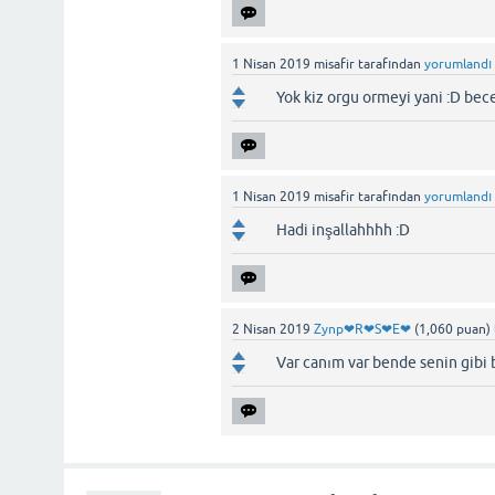
1 Nisan 2019
misafir
tarafından
yorumlandı
Yok kiz orgu ormeyi yani :D bec
1 Nisan 2019
misafir
tarafından
yorumlandı
Hadi inşallahhhh :D
2 Nisan 2019
Zynp❤R❤S❤E❤
(
1,060
puan)
Var canım var bende senin gibi 