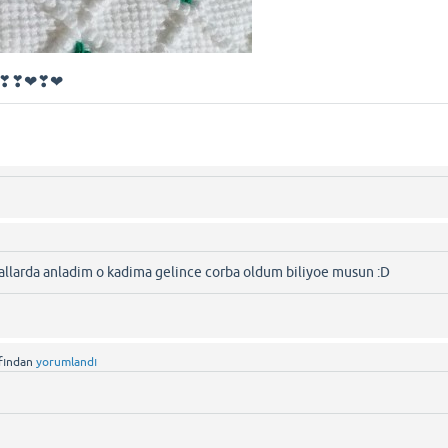
❤❤❣❣❤❣❤
allarda anladim o kadima gelince corba oldum biliyoe musun :D
fından
yorumlandı