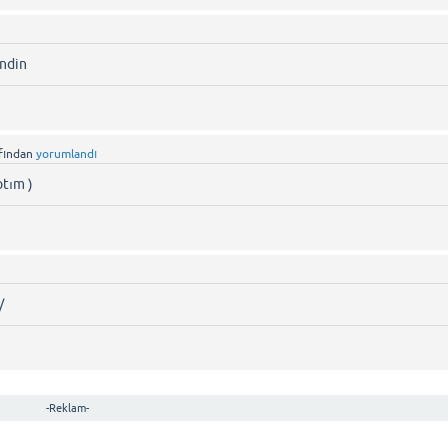
endin
fından
yorumlandı
ptım )
/
-Reklam-