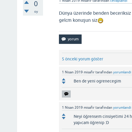
1 Nisan 2019
misafir
tarafından
cevaplandı
0
oy
Dünya üzerinde benden beceriksiz 
gelcm konuşun siz
5 önceki yorum göster
1 Nisan 2019
misafir
tarafından
yorumlandı
Ben de yeni ogrenecegim
1 Nisan 2019
misafir
tarafından
yorumlandı
Neyi öğrensem cinsiyetimi 24 h
yapıcam öğrenip :D