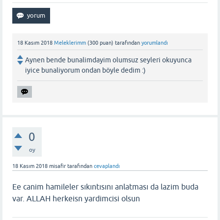
18 Kasım 2018
Meleklerimm
(
300
puan)
tarafından
yorumlandı
Aynen bende bunalimdayim olumsuz seyleri okuyunca
iyice bunaliyorum ondan böyle dedim :)
0
oy
18 Kasım 2018
misafir
tarafından
cevaplandı
Ee canim hamileler sıkıntısını anlatması da lazim buda
var. ALLAH herkeisn yardimcisi olsun