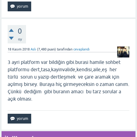
0
oy
18 Kasım 2018
Aslı
(
7,480
puan)
tarafından
cevaplandı
3 ayri platform var bildiğin gibi.burasi hamile sohbet
platformu dert,tasa,kayinvalide,kendisi,aile,eş her
türlü sorun u yazip dertleşmek ve çare aramak için
açılmış birsey. Buraya hiç girmeyeceksin o zaman canım.
Çünkü dediğim gibi buranın amacı bu tarz sorular a
açık olması.