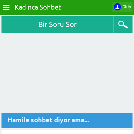
Kadınca Sohbet
Giriş
Bir Soru Sor
Hamile sohbet diyor ama...