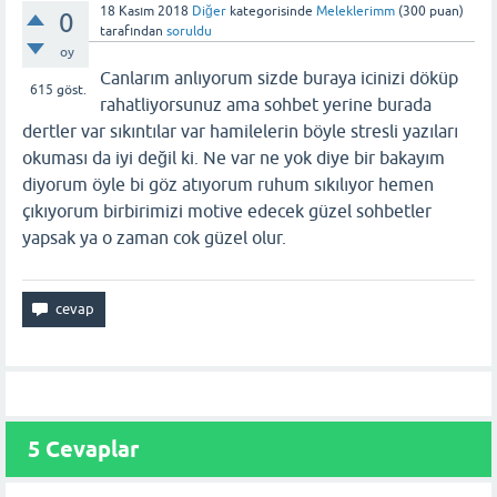
18 Kasım 2018
Diğer
kategorisinde
Meleklerimm
(
300
puan)
0
tarafından
soruldu
oy
Canlarım anlıyorum sizde buraya icinizi döküp
615
göst.
rahatliyorsunuz ama sohbet yerine burada
dertler var sıkıntılar var hamilelerin böyle stresli yazıları
okuması da iyi değil ki. Ne var ne yok diye bir bakayım
diyorum öyle bi göz atıyorum ruhum sıkılıyor hemen
çıkıyorum birbirimizi motive edecek güzel sohbetler
yapsak ya o zaman cok güzel olur.
5
Cevaplar