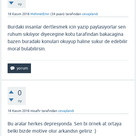
oy
18 Kasım 2018
MehmetEmir
(
34
puan)
tarafından
cevaplandı
Burdaki insanlar dertlesmek icin yazip paylasiyorlar sen
ruhum sıkılıyor diyecegine kotu tarafindan bakacagina
bazen buradaki konulari okuyup haline sukur de edebilir
moral bulabilirsin.
0
oy
18 Kasım 2018
misafir
tarafından
cevaplandı
Bu aralar herkes depresyonda. Sen bi örnek at ortaya
belki bizde motive olur arkandsn geliriz :)