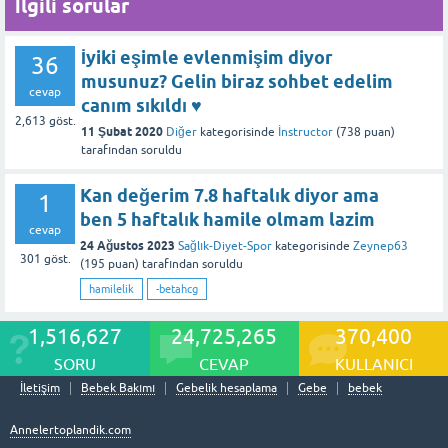
İlgili sorular
İyiki eşimle evlenmişim diyor
36
musunuz? Gelin biraz sohbet edelim
cevap
canım sıkıldı ♥️
2,613
göst.
11 Şubat 2020
Diğer
kategorisinde
İnstructor
(
738
puan)
tarafından
soruldu
Kan değerim 7.8 haftalık diyor ama
1
ben 5 haftalık hamile olmam lazim
cevap
24 Ağustos 2023
Sağlık-Diyet-Spor
kategorisinde
Zeynep63
301
göst.
(
195
puan)
tarafından
soruldu
hamilelik
-betahcg
1,516,627
24,725,265
370,400
SORU
CEVAP
KULLANICI
İletişim
Bebek Bakımı
Gebelik hesaplama
Gebe
bebek
Annelertoplandik.com