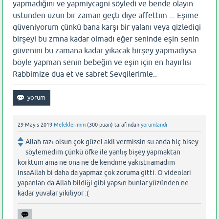
yapmadığını ve yapmiycagni söyledi ve bende olayın
üstünden uzun bir zaman geçti diye affettim ... Eşime
güveniyorum çünkü bana karşı bir yalanı veya gizledigi
birşeyi bu zmna kadar olmadı eğer seninde eşin senin
güvenini bu zamana kadar yıkacak birşey yapmadiysa
böyle yapman senin bebeğin ve eşin için en hayırlısı
Rabbimize dua et ve sabret Sevgilerimle..
29 Mayıs 2019
Meleklerimm
(
300
puan)
tarafından
yorumlandı
Allah razı olsun çok güzel akil vermissin su anda hiç bisey
söylemedim çünkü öfke ile yanlış bişey yapmaktan
korktum ama ne ona ne de kendime yakistiramadim
insaAllah bi daha da yapmaz çok zoruma gitti. O videolari
yapanları da Allah bildiği gibi yapsın bunlar yüzünden ne
kadar yuvalar yikiliyor :(