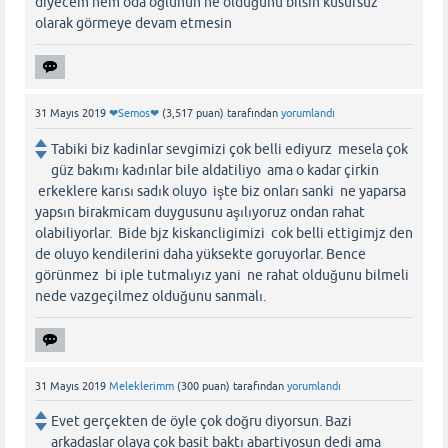
diyecem hem oda oğlunun ne olduğunu bilsin kusursuz
olarak görmeye devam etmesin
31 Mayıs 2019
❤Semos❤
(
3,517
puan)
tarafından
yorumlandı
Tabiki biz kadinlar sevgimizi çok belli ediyurz mesela çok
güz bakımı kadınlar bile aldatiliyo ama o kadar çirkin
erkeklere karısı sadık oluyo işte biz onları sanki ne yaparsa
yapsın birakmicam duygusunu aşılıyoruz ondan rahat
olabiliyorlar. Bide bjz kiskancligimizi cok belli ettigimjz den
de oluyo kendilerini daha yüksekte goruyorlar. Bence
görünmez bi iple tutmalıyız yani ne rahat olduğunu bilmeli
nede vazgeçilmez olduğunu sanmalı.
31 Mayıs 2019
Meleklerimm
(
300
puan)
tarafından
yorumlandı
Evet gerçekten de öyle çok doğru diyorsun. Bazi
arkadaslar olaya çok basit baktı abartiyosun dedi ama