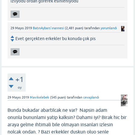
izliyodu ordan görerek esinleniyodu
29 Mayıs 2019
BatınAybars’ınannesi
(
2,481
puan)
tarafından
yorumlandı
Evet gerçekten erkekler bu konuda çok pis
+1
oy
29 Mayıs 2019
Mavikelebek
(
545
puan)
tarafından
cevaplandı
Bunda bukadar abartilcak ne var? Napsin adam
onunla bununlami yatip kalksin? Dahami iyi? Birak hic bir
araya gelme ihtimali bile olmayan insanlari izlesin
nolcak ondan. ? Bazi erkekler duskun oluo senle