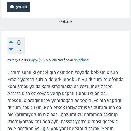
-Reklam-
0
oy
29 Mayıs 2019
Happy
(
1,865
puan)
tarafından
cevaplandı
Canim suan ki onceligin esinden zoyade bebisin olsun.
Emziriyorsan sutun de etkilenebilir. Bu durum telefonda
konusmak ya da konusmamakla da cozulmez zaten.
Ararsa kisa oz cevap verip kapat. Cunku suan asil
mesgul olacaginnsey yenidogan bebegin. Esinin yaptigi
durum cok cirkin. Ben erkek ihtiyacmis vs durumuna da
hic katilmiyorum biz nasil gozumuzu haramda sakinip
izlemiyorsak onunda ayni hassasiyette olmasi gerekir
oyle hormon vs ilgisi yok yani nefsini tutacak. Senin