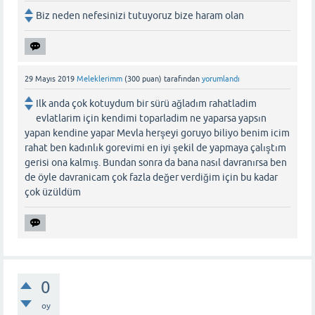
Biz neden nefesinizi tutuyoruz bize haram olan
29 Mayıs 2019
Meleklerimm
(
300
puan)
tarafından
yorumlandı
Ilk anda çok kotuydum bir sürü ağladım rahatladim
evlatlarim için kendimi toparladim ne yaparsa yapsın
yapan kendine yapar Mevla herşeyi goruyo biliyo benim icim
rahat ben kadınlık gorevimi en iyi şekil de yapmaya çalıştım
gerisi ona kalmış. Bundan sonra da bana nasıl davranırsa ben
de öyle davranicam çok fazla değer verdiğim için bu kadar
çok üzüldüm
0
oy