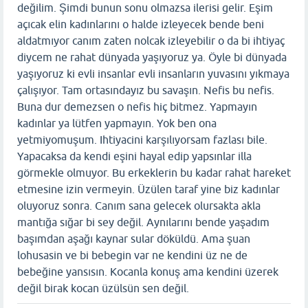
değilim. Şimdi bunun sonu olmazsa ilerisi gelir. Eşim
açıcak elin kadınlarını o halde izleyecek bende beni
aldatmıyor canım zaten nolcak izleyebilir o da bi ihtiyaç
diycem ne rahat dünyada yaşıyoruz ya. Öyle bi dünyada
yaşıyoruz ki evli insanlar evli insanların yuvasını yıkmaya
çalışıyor. Tam ortasındayız bu savaşın. Nefis bu nefis.
Buna dur demezsen o nefis hiç bitmez. Yapmayın
kadınlar ya lütfen yapmayın. Yok ben ona
yetmiyomuşum. Ihtiyacini karşılıyorsam fazlası bile.
Yapacaksa da kendi eşini hayal edip yapsınlar illa
görmekle olmuyor. Bu erkeklerin bu kadar rahat hareket
etmesine izin vermeyin. Üzülen taraf yine biz kadınlar
oluyoruz sonra. Canım sana gelecek olursakta akla
mantığa sığar bi sey değil. Aynılarını bende yaşadım
başımdan aşağı kaynar sular döküldü. Ama şuan
lohusasin ve bi bebegin var ne kendini üz ne de
bebeğine yansısın. Kocanla konuş ama kendini üzerek
değil birak kocan üzülsün sen değil.