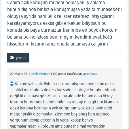
Canım açık konuşim mi beni nolur yanlış anlama
bunun dışında bir kızla konuşmuşsa yada bi münasebet’i
olduysa ayrıda hamilelik te ister istemez ihtiyaçlarını
karşılayamıyoruz eskisi gibi erkekler biliyosun bu
konuda pis baya durmazlar benimde en büyük korkum
bu ama porno izlese benim eşim kendimi evet kötü
hissederim kızarım ama onuda anlamaya çalışırım
29 Mayıs 2019
Meleklerimm
(
300
puan)
tarafından
yorumlandı
Kuzum valla hiç öyle basit goremiyorum bence bu da bi
aldatma dinimizde de zina sadece biriyle beraber olmak
değil ki el zinası göz zinası ki bu alelade haram olan bişey.
Karnım burnumda halimle bile hazırlanıp ona gittim ki aman
gözü harama bakmasın yok yorgunum yok stresliyim dedi
meğer pislik o zamanlar izlemeye başlamış ben gidince
yorgunum deyip gecenin bi yarısı kalkıp banyo
yapmalarindan kıl oldum ama buna ihtimal vermedim