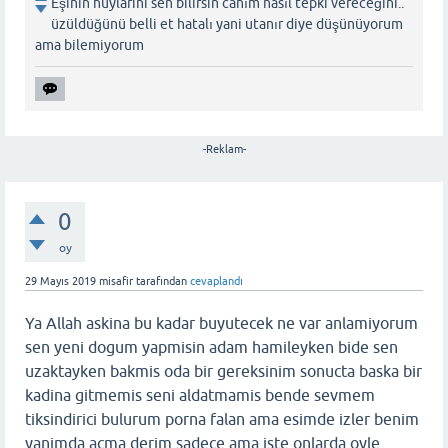
Eşinin huylarini sen bilirsin canım nasıl tepki vereceğini..
üzüldüğünü belli et hatalı yani utanır diye düşünüyorum
ama bilemiyorum
-Reklam-
0
oy
29 Mayıs 2019
misafir
tarafından
cevaplandı
Ya Allah askina bu kadar buyutecek ne var anlamiyorum
sen yeni dogum yapmisin adam hamileyken bide sen
uzaktayken bakmis oda bir gereksinim sonucta baska bir
kadina gitmemis seni aldatmamis bende sevmem
tiksindirici bulurum porna falan ama esimde izler benim
yanimda acma derim sadece ama iste onlarda oyle