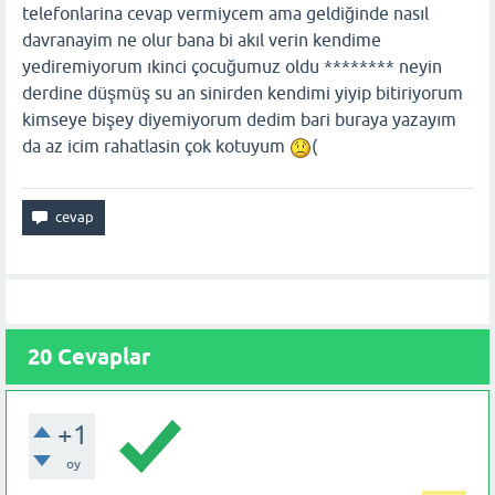
telefonlarina cevap vermiycem ama geldiğinde nasıl
davranayim ne olur bana bi akıl verin kendime
yediremiyorum ıkinci çocuğumuz oldu ******** neyin
derdine düşmüş su an sinirden kendimi yiyip bitiriyorum
kimseye bişey diyemiyorum dedim bari buraya yazayım
da az icim rahatlasin çok kotuyum
(
20
Cevaplar
+1
oy