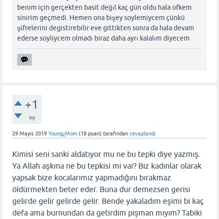
benim için gerçekten basit değıl kaç gün oldu hala ofkem
sinirim geçmedi. Hemen ona bişey soylemiycem çünkü
şifrelerini degistirebilir eve gittikten sonra da hala devam
ederse soyliycem olmadı biraz daha ayrı kalalım diyecem
+1
oy
29 Mayıs 2019
Young¿Mom
(
18
puan)
tarafından
cevaplandı
Kimisi seni sanki aldatıyor mu ne bu tepki diye yazmış.
Ya Allah aşkına ne bu tepkisi mi var? Biz kadınlar olarak
yapsak bize kocalarımız yapmadığını bırakmaz
öldürmekten beter eder. Buna dur demezsen gerisi
gelirde gelir gelirde gelir. Bende yakaladım eşimi bi kaç
defa ama burnundan da getirdim pişman mıyım? Tabiki