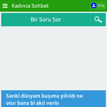
Kadınca Sohbet
Giriş
Bir Soru Sor
Sanki dünyam başıma yıkıldı ne
olur bana bi akıl verin