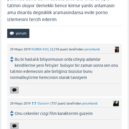
tatmin oluyor demekki bence kimse yanlis anlamasin
ama dısarda degisiklik aramasindansa evde porno
izlemesini tercih ederim
29 Mayıs 2019
KÜBRA KOÇ
(
3,218
puan)
tarafından
yorumlandı
Bu bi hastalık biliyormusun orda izleyip adamlar
kendilerine yeni fetişler buluyor bir zaman sonra sen onu
tatmin edemezsin aile birliğiniz bozulur bunu
normalleştirme hemcinsin olarak tavsiyem
29 Mayıs 2019
❣❣ Öznurrrr
(
757
puan)
tarafından
yorumlandı
Onu cekenler cizgi film karakterimi guzeim