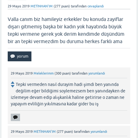
29 Mayıs 2019
METİNHAN'IM
(
277
puan)
tarafından
cevaplandı
Valla canım biz hamileyiz erkekler bu konuda zayiflar
dışarı gitmemiş başka bir kadın yok hayatında büyük
tepki vermene gerek yok derim kendimde düşündüm
bir an tepki vermezdim bu duruma herkes farklı ama
29 Mayıs 2019
Meleklerimm
(
300
puan)
tarafından
yorumlandı
Tepki vermeden nasıl durayim hadi şimdi ben yanında
değilim eğer bildiğimi soylemezsem ben yanındayken de
izlemeye devam edip alışkanlık haline getirirse o zaman ne
yapayım evliliğin yıkılmasına kadar gider bu iş
29 Mayıs 2019
METİNHAN'IM
(
277
puan)
tarafından
yorumlandı