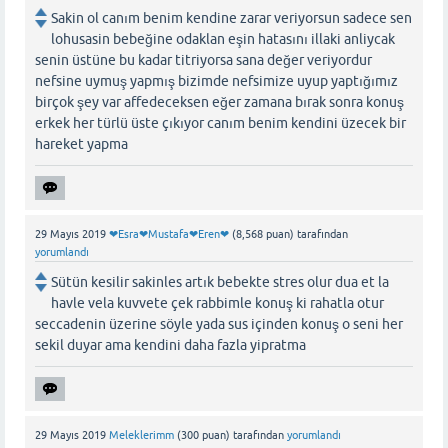
Sakin ol canım benim kendine zarar veriyorsun sadece sen
lohusasin bebeğine odaklan eşin hatasını illaki anliycak
senin üstüne bu kadar titriyorsa sana değer veriyordur
nefsine uymuş yapmış bizimde nefsimize uyup yaptığımız
birçok şey var affedeceksen eğer zamana bırak sonra konuş
erkek her türlü üste çıkıyor canım benim kendini üzecek bir
hareket yapma
29 Mayıs 2019
❤Esra❤Mustafa❤Eren❤
(
8,568
puan)
tarafından
yorumlandı
Sütün kesilir sakinles artık bebekte stres olur dua et la
havle vela kuvvete çek rabbimle konuş ki rahatla otur
seccadenin üzerine söyle yada sus içinden konuş o seni her
sekil duyar ama kendini daha fazla yipratma
29 Mayıs 2019
Meleklerimm
(
300
puan)
tarafından
yorumlandı