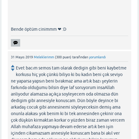
Bende öptüm cinimmm ❤ :D
31 Mayıs 2019
Meleklerimm
(
300
puan)
tarafından
yorumlandı
Evet bacım semos tam olarak dedigin gibi beni kaybetme
korkusu hiç yok çünkü biliyo ki bu kadın beni çok seviyo
ne yaparsa yapsın beni bırakmaz ama artık bazı şeylerin
farkında olduğumu bilsin diye laf soruyorum insaAllah
anliyodur alamazsa açıkça soyleyecem oda olmazsa dün
dedigim gibi annesiyle konuscam. Dün böyle deyince bi
arkadaş cocuk gibi annesinemi söyleyeceksin demiş ama
onunla alakası yok benim ki bi tek annesinden çekinir ona
çok düşkün kirmaktan korkar o yüzden biraz zaman vercem
Allah muhafaza yapmaya devam ederse artık ben işin
içinden cikamazsam annesiyle konuscam bana bi akıl ver