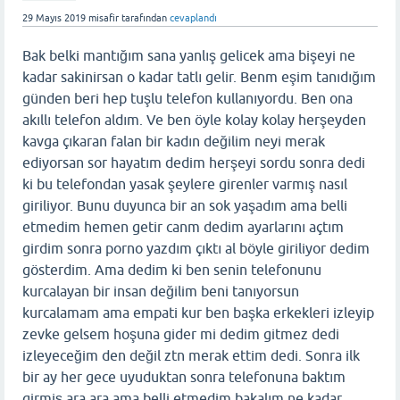
29 Mayıs 2019
misafir
tarafından
cevaplandı
Bak belki mantığım sana yanlış gelicek ama bişeyi ne
kadar sakinirsan o kadar tatlı gelir. Benm eşim tanıdığım
günden beri hep tuşlu telefon kullanıyordu. Ben ona
akıllı telefon aldım. Ve ben öyle kolay kolay herşeyden
kavga çıkaran falan bir kadın değilim neyi merak
ediyorsan sor hayatım dedim herşeyi sordu sonra dedi
ki bu telefondan yasak şeylere girenler varmış nasıl
giriliyor. Bunu duyunca bir an sok yaşadım ama belli
etmedim hemen getir canm dedim ayarlarını açtım
girdim sonra porno yazdım çıktı al böyle giriliyor dedim
gösterdim. Ama dedim ki ben senin telefonunu
kurcalayan bir insan değilim beni tanıyorsun
kurcalamam ama empati kur ben başka erkekleri izleyip
zevke gelsem hoşuna gider mi dedim gitmez dedi
izleyeceğim den değil ztn merak ettim dedi. Sonra ilk
bir ay her gece uyuduktan sonra telefonuna baktım
girmiş ara ara ama belli etmedim bakalım ne kadar