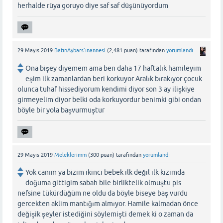
herhalde rüya goruyo diye saf saf düşünüyordum
29 Mayıs 2019
BatınAybars’ınannesi
(
2,481
puan)
tarafından
yorumlandı
Ona bişey diyemem ama ben daha 17 haftalık hamileyim
eşim ilk zamanlardan beri korkuyor Aralık bırakıyor çocuk
olunca tuhaf hissediyorum kendimi diyor son 3 ay ilişkiye
girmeyelim diyor belki oda korkuyordur benimki gibi ondan
böyle bir yola başvurmuştur
29 Mayıs 2019
Meleklerimm
(
300
puan)
tarafından
yorumlandı
Yok canım ya bizim ikinci bebek ilk değil ilk kizimda
doğuma gittigim sabah bile birliktelik olmuştu pis
nefsine tükürdüğüm ne oldu da böyle biseye baş vurdu
gercekten aklim mantığım almıyor. Hamile kalmadan önce
değişik şeyler istediğini söylemişti demek ki o zaman da