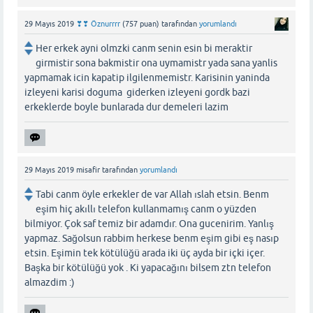
29 Mayıs 2019
❣❣ Öznurrrr
(
757
puan)
tarafından
yorumlandı
Her erkek ayni olmzki canm senin esin bi meraktir
girmistir sona bakmistir ona uymamistr yada sana yanlis
yapmamak icin kapatip ilgilenmemistr. Karisinin yaninda
izleyeni karisi doguma giderken izleyeni gordk bazi
erkeklerde boyle bunlarada dur demeleri lazim
29 Mayıs 2019
misafir
tarafından
yorumlandı
Tabi canm öyle erkekler de var Allah ıslah etsin. Benm
eşim hiç akıllı telefon kullanmamış canm o yüzden
bilmiyor. Çok saf temiz bir adamdır. Ona gucenirim. Yanlış
yapmaz. Sağolsun rabbim herkese benm eşim gibi eş nasıp
etsin. Eşimin tek kötülüğü arada iki üç ayda bir içki içer.
Başka bir kötülüğü yok . Ki yapacağını bilsem ztn telefon
almazdim :)