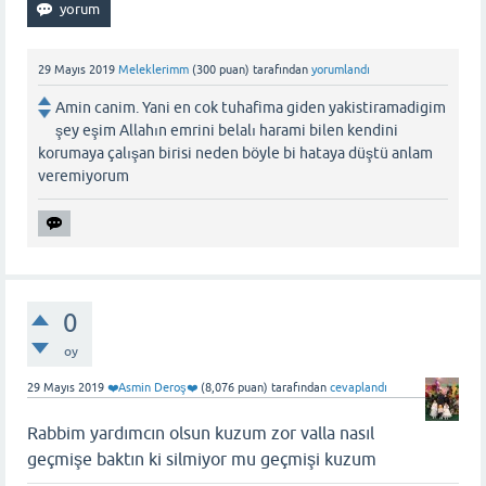
29 Mayıs 2019
Meleklerimm
(
300
puan)
tarafından
yorumlandı
Amin canim. Yani en cok tuhafima giden yakistiramadigim
şey eşim Allahın emrini belalı harami bilen kendini
korumaya çalışan birisi neden böyle bi hataya düştü anlam
veremiyorum
0
oy
29 Mayıs 2019
❤️Asmin Deroş❤️
(
8,076
puan)
tarafından
cevaplandı
Rabbim yardımcın olsun kuzum zor valla nasıl
geçmişe baktın ki silmiyor mu geçmişi kuzum