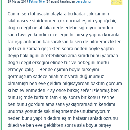
29 Mayıs 2019
Fatma Töre
(
54
puan)
tarafından
cevaplandı
Canım sen lohusasin olaylara bu kadar çok canının
sıkılması ve sinirlenmen çok normal eşinin yaptığı hiç
doğru değil ne ahlaka nede edebe sığmıyor benden
sana tavsiye kendini uzecegin hicbirsey yapma kocanla
tartışıp ardından barisacaksan bilsen de bilmemezlikten
gel uzun zaman geçtikten sonra neden böyle yaptın
deyip haklılığını diretebilirsin ama şimdi bunu yapman
doğru değil erkeğini elinde tut ve bebeğini mutlu
etmeye çalış ... Bende eşimin böyle birseyini
görmüştüm sadece nilahimiz vardı düğünümüz
olmamıştı ben eve geldim bilgisayardan baktım gördüm
ki biz evlenmeden 2 ay önce birkaç sefer izlenmiş ben
bunu içimde tuttum tam 4 ay sonra bir konu üzerine
ben bunu gördüm ama sana yakıştıramadım kendimi
unutma yönünde sakinleştirsemde unutamıyorum
neden bunu yaptın dedim eşim hatasını anladı özrünü
diledi ve ben eve geldikten sonra asla böyle birşey