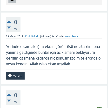
0
oy
29 Mayıs 2019
Hüzünlü kalp
(
64
puan)
tarafından
cevaplandı
Yerinde olsam aldığım ekran görüntüsü nu atardım ona
yanıma geldiğinde bunlar için aciklamani bekliyorum
derdim ozamana kadarda hiç konusmazdim telefonda o
yesin kendini Allah ıslah etsin inşallah
0
oy