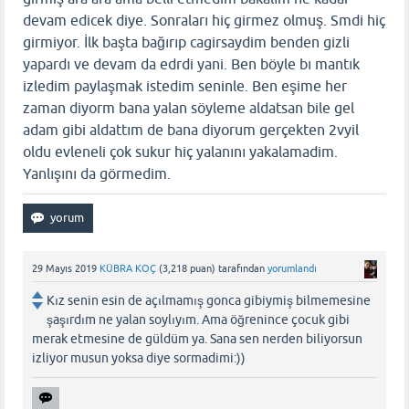
devam edicek diye. Sonraları hiç girmez olmuş. Smdi hiç
girmiyor. İlk başta bağırıp cagirsaydim benden gizli
yapardı ve devam da edrdi yani. Ben böyle bı mantık
izledim paylaşmak istedim seninle. Ben eşime her
zaman diyorm bana yalan söyleme aldatsan bile gel
adam gibi aldattım de bana diyorum gerçekten 2vyil
oldu evleneli çok sukur hiç yalanını yakalamadim.
Yanlışını da görmedim.
29 Mayıs 2019
KÜBRA KOÇ
(
3,218
puan)
tarafından
yorumlandı
Kız senin esin de açılmamış gonca gibiymiş bilmemesine
şaşırdım ne yalan soylıyım. Ama öğrenince çocuk gibi
merak etmesine de güldüm ya. Sana sen nerden biliyorsun
izliyor musun yoksa diye sormadimi:))