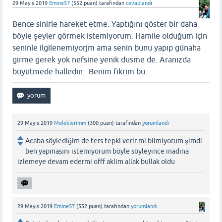
29 Mayıs 2019
Emine57
(
552
puan)
tarafından
cevaplandı
Bence sinirle hareket etme. Yaptığını göster bir daha
böyle şeyler görmek istemiyorum. Hamile olduğum için
seninle ilgilenemiyorjm ama senin bunu yapıp günaha
girme gerek yok nefsine yenik dusme de. Aranızda
büyütmede halledin. Benim fikrim bu.
29 Mayıs 2019
Meleklerimm
(
300
puan)
tarafından
yorumlandı
Acaba söylediğim de ters tepki verir mi bilmiyorum şimdi
ben yapmasını istemiyorum böyle söyleyince inadına
izlemeye devam edermi offf aklim allak bullak oldu
29 Mayıs 2019
Emine57
(
552
puan)
tarafından
yorumlandı