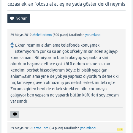
cezası ekran fotosu al at eşine yada göster derdi neymis
29 Mayıs 2019
Meleklerimm
(
300
puan)
tarafından
yorumlandı
Ekran resmini aldım ama telefonda konuşmak
istemiyorum çünkü su an çok ofkeliyim sinirden ağlayıp
konusamam. Bilmiyorum burda okuyup yapanlara sinir
olurdum başıma gelince çok kötü oldum resmen su an
kendimi berbat hissediyorum böyle bi pislik yaptığını
anlamıştım ama yine de yok ya yapmaz diyordum demek ki
hiç kimseye güven olmazmış pis nefisli erkek milleti ışte.
Zoruma giden beni de erkek sinekten bile korumaya
çalışıyor ben yapsam ne yapardı bütün küfürleri soyleyesm
var simdi
29 Mayıs 2019
Fatma Töre
(
54
puan)
tarafından
yorumlandı