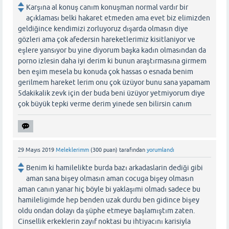
Karşına al konuş canım konuşman normal vardır bir
açıklaması belki hakaret etmeden ama evet biz elimizden
geldiğince kendimizi zorluyoruz dışarda olmasın diye
gözleri ama çok afedersin hareketlerimiz kisitlaniyor ve
eşlere yansıyor bu yine diyorum başka kadın olmasından da
porno izlesin daha iyi derim ki bunun araştırmasına girmem
ben eşim mesela bu konuda çok hassas o esnada benim
gerilmem hareket lerim onu çok üzüyor bunu sana yapamam
5dakikalik zevk için der buda beni üzüyor yetmiyorum diye
çok büyük tepki verme derim yinede sen bilirsin canım
29 Mayıs 2019
Meleklerimm
(
300
puan)
tarafından
yorumlandı
Benim ki hamilelikte burda bazı arkadaslarin dediği gibi
aman sana bişey olmasın aman cocuga bişey olmasın
aman canın yanar hiç böyle bi yaklaşımi olmadı sadece bu
hamileligimde hep benden uzak durdu ben gidince bişey
oldu ondan dolayı da şüphe etmeye başlamıştım zaten.
Cinsellik erkeklerin zayıf noktasi bu ihtiyacını karisiyla