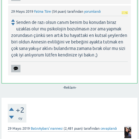
29 Mayıs 2019
Fatma Töre
(
54
puan)
tarafından
yorumlandı
Senden de razı olsun canım benim bu konudan biraz
uzaklas olur mu psikolojin bozulmasın zor ama yapmak
zorundasın çünkü sen artık bu hayattaki en kutsal şeylerden
biri oldun Annesin evliliğini ve bebeğini ayakta tutmak en
çok sana yakışır aklını bulandırma zamana bırak olur mu sizi
çok iyi anlıyorum lütfen kendinize iyi bakın ;)
-Reklam-
+2
oy
29 Mayıs 2019
BatınAybars’ınannesi
(
2,481
puan)
tarafından
cevaplandı