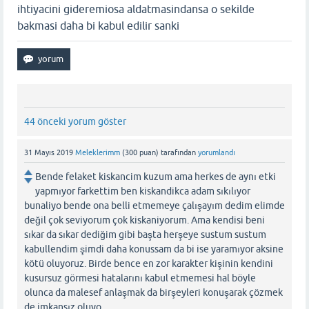
ihtiyacini gideremiosa aldatmasindansa o sekilde
bakmasi daha bi kabul edilir sanki
44 önceki yorum göster
31 Mayıs 2019
Meleklerimm
(
300
puan)
tarafından
yorumlandı
Bende felaket kiskancim kuzum ama herkes de aynı etki
yapmıyor farkettim ben kiskandikca adam sıkılıyor
bunaliyo bende ona belli etmemeye çalışayım dedim elimde
değil çok seviyorum çok kiskaniyorum. Ama kendisi beni
sıkar da sıkar dediğim gibi başta herşeye sustum sustum
kabullendim şimdi daha konussam da bi ise yaramıyor aksine
kötü oluyoruz. Birde bence en zor karakter kişinin kendini
kusursuz görmesi hatalarını kabul etmemesi hal böyle
olunca da malesef anlaşmak da birşeyleri konuşarak çözmek
de imkansız oluyo.