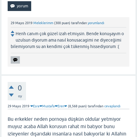
29 Mayıs 2019
Meleklerimm
(
300
puan)
tarafından
yorumlandı
Henh canım çok güzel izah etmişsin. Bende konuşayım o
uzulsun diyorum ama nasıl konusacagimi ne diyeceğimi
bilemiyorum su an kendimi çok tükenmiş hissediyorum :(
0
oy
29 Mayıs 2019
❤Esra❤Mustafa❤Eren❤
(
8,568
puan)
tarafından
cevaplandı
Bu erkekler neden pornoya düşkün oldular yetmiyor
muyuz acaba Allah korusun rahat mi batıyor bunu
izleyenler dışarıdaki insanlara nasıl bakıyorlar ki Allahin