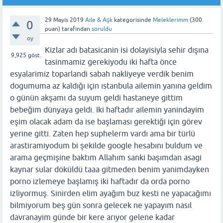
29 Mayıs 2019
Aile & Aşk
kategorisinde
Meleklerimm
(
300
0
puan)
tarafından
soruldu
oy
Kizlar adı batasicanin isi dolayisiyla sehir dışına
9,925
göst.
tasinmamiz gerekiyodu iki hafta önce
esyalarimiz toparlandi sabah nakliyeye verdik benim
dogumuma az kaldığı için ıstanbula ailemin yanına geldim
o günün akşamı da suyum geldi hastaneye gittim
bebeğim dünyaya geldi. Iki haftadır ailemin yanindayim
eşim olacak adam da ise başlaması gerektiği için görev
yerine gitti. Zaten hep suphelerm vardı ama bir türlü
arastiramiyodum bi şekilde google hesabını buldum ve
arama geçmişine baktım Allahım sanki başımdan asagi
kaynar sular döküldü taaa gitmeden benim yanimdayken
porno izlemeye başlamış iki haftadır da orda porno
izliyormuş. Sinirden elim ayağım buz kesti ne yapacağımı
bilmiyorum beş gün sonra gelecek ne yapayım nasıl
davranayim günde bir kere arıyor gelene kadar