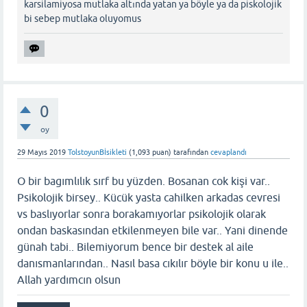
karsilamiyosa mutlaka altında yatan ya böyle ya da piskolojik
bi sebep mutlaka oluyomus
0
oy
29 Mayıs 2019
TolstoyunBİsikleti
(
1,093
puan)
tarafından
cevaplandı
O bir bagımlılık sırf bu yüzden. Bosanan cok kişi var..
Psikolojik birsey.. Kücük yasta cahilken arkadas cevresi
vs baslıyorlar sonra borakamıyorlar psikolojik olarak
ondan baskasından etkilenmeyen bile var.. Yani dinende
günah tabi.. Bilemiyorum bence bir destek al aile
danısmanlarından.. Nasıl basa cıkılır böyle bir konu u ile..
Allah yardımcın olsun