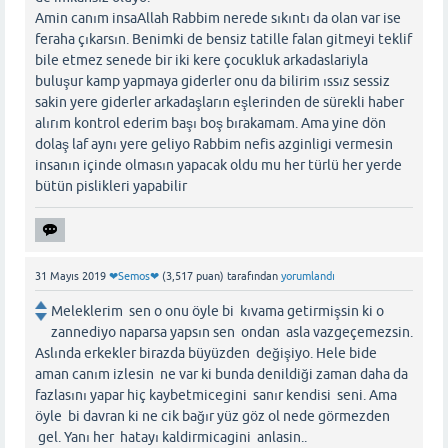
Amin canım insaAllah Rabbim nerede sıkıntı da olan var ise
feraha çıkarsın. Benimki de bensiz tatille falan gitmeyi teklif
bile etmez senede bir iki kere çocukluk arkadaslariyla
buluşur kamp yapmaya giderler onu da bilirim ıssız sessiz
sakin yere giderler arkadaşların eşlerinden de sürekli haber
alırım kontrol ederim başı boş bırakamam. Ama yine dön
dolaş laf aynı yere geliyo Rabbim nefis azginligi vermesin
insanın içinde olmasın yapacak oldu mu her türlü her yerde
bütün pislikleri yapabilir
31 Mayıs 2019
❤Semos❤
(
3,517
puan)
tarafından
yorumlandı
Meleklerim sen o onu öyle bi kıvama getirmişsin ki o
zannediyo naparsa yapsın sen ondan asla vazgeçemezsin.
Aslında erkekler birazda büyüzden değişiyo. Hele bide
aman canım izlesin ne var ki bunda denildiği zaman daha da
fazlasını yapar hiç kaybetmicegini sanır kendisi seni. Ama
öyle bi davran ki ne cik bağır yüz göz ol nede görmezden
gel. Yanı her hatayı kaldirmicagini anlasin..