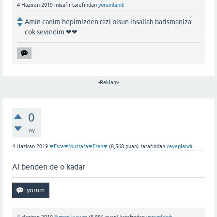
4 Haziran 2019
misafir
tarafından
yorumlandı
Amin canim hepimizden razi olsun insallah barismaniza
cok sevindim ❤❤
-Reklam-
0
oy
4 Haziran 2019
❤Esra❤Mustafa❤Eren❤
(
8,568
puan)
tarafından
cevaplandı
Al benden de o kadar
4 Haziran 2019
Eymen kuşum
(
8,884
puan)
tarafından
yorumlandı