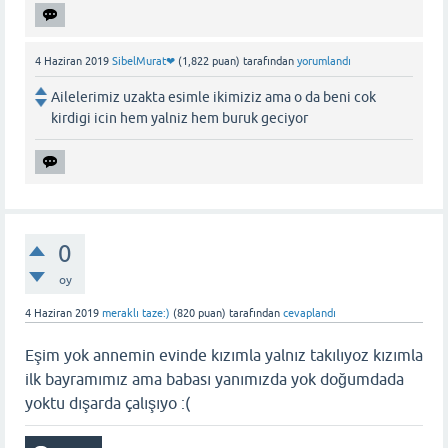
4 Haziran 2019
SibelMurat❤
(
1,822
puan)
tarafından
yorumlandı
Ailelerimiz uzakta esimle ikimiziz ama o da beni cok
kirdigi icin hem yalniz hem buruk geciyor
0
oy
4 Haziran 2019
meraklı taze:)
(
820
puan)
tarafından
cevaplandı
Eşim yok annemin evinde kızımla yalnız takılıyoz kızımla
ilk bayramımız ama babası yanımızda yok doğumdada
yoktu dışarda çalışıyo :(