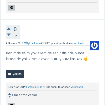
0
oy
4 Haziran 2019
❤Öykümİlkem❤
(
3,851
puan)
tarafından
cevaplandı
Benimde esim yok ailem de sehir disinda burda
kimse de yok kizimla evde oturuyoruz kös kös
4 Haziran 2019
Eymen kuşum
(
8,884
puan)
tarafından
yorumlandı
Esin nerde canim