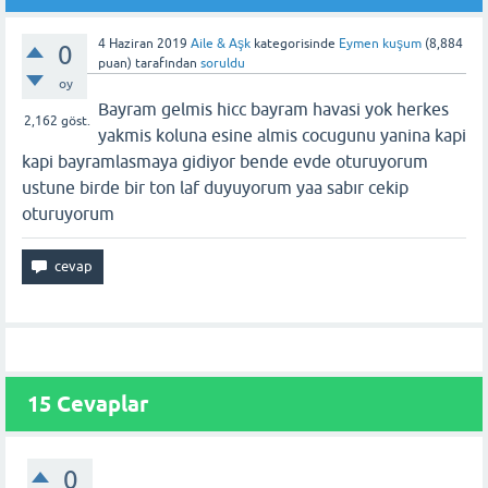
4 Haziran 2019
Aile & Aşk
kategorisinde
Eymen kuşum
(
8,884
0
puan)
tarafından
soruldu
oy
Bayram gelmis hicc bayram havasi yok herkes
2,162
göst.
yakmis koluna esine almis cocugunu yanina kapi
kapi bayramlasmaya gidiyor bende evde oturuyorum
ustune birde bir ton laf duyuyorum yaa sabır cekip
oturuyorum
15
Cevaplar
0