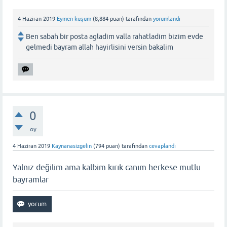
4 Haziran 2019
Eymen kuşum
(
8,884
puan)
tarafından
yorumlandı
Ben sabah bir posta agladim valla rahatladim bizim evde
gelmedi bayram allah hayirlisini versin bakalim
0
oy
4 Haziran 2019
Kaynanasizgelin
(
794
puan)
tarafından
cevaplandı
Yalnız değilim ama kalbim kırık canım herkese mutlu
bayramlar