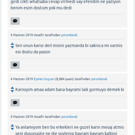
girdi cikti whatsaba cevap vrrmedi vay efendim ne yaziyon
benim esim dostum yok mu dedi
4 Haziran 2019
misafir
tarafından
yorumlandı
Sen onun karisi deil misini yazmanda bi sakinca mi varmis
esi dostu da yassin
4 Haziran 2019
Eymen kuşum
(
8,884
puan)
tarafından
yorumlandı
Karisiyim amaa adam bana bayrami laik gormuyo demek ki
4 Haziran 2019
misafir
tarafından
yorumlandı
Ya anlamiyom ben bu erkekleri ne guzel karin mesaj atmis
seni dusunupte ne die soylenip bayram bayram kalbini