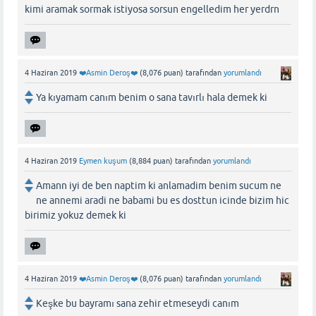
kimi aramak sormak istiyosa sorsun engelledim her yerdrn
4 Haziran 2019
❤️Asmin Deroş❤️
(
8,076
puan)
tarafından
yorumlandı
Ya kıyamam canım benim o sana tavırlı hala demek ki
4 Haziran 2019
Eymen kuşum
(
8,884
puan)
tarafından
yorumlandı
Amann iyi de ben naptim ki anlamadim benim sucum ne
ne annemi aradi ne babami bu es dosttun icinde bizim hic
birimiz yokuz demek ki
4 Haziran 2019
❤️Asmin Deroş❤️
(
8,076
puan)
tarafından
yorumlandı
Keşke bu bayramı sana zehir etmeseydi canım