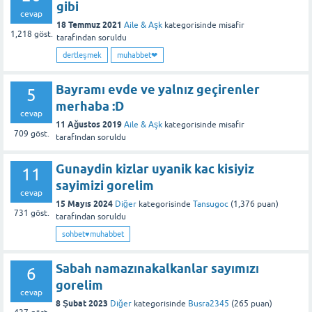
gibi
cevap
18 Temmuz 2021
Aile & Aşk
kategorisinde
misafir
1,218
göst.
tarafından
soruldu
dertleşmek
muhabbet❤
Bayramı evde ve yalnız geçirenler
5
merhaba :D
cevap
11 Ağustos 2019
Aile & Aşk
kategorisinde
misafir
709
göst.
tarafından
soruldu
Gunaydin kizlar uyanik kac kisiyiz
11
sayimizi gorelim
cevap
15 Mayıs 2024
Diğer
kategorisinde
Tansugoc
(
1,376
puan)
731
göst.
tarafından
soruldu
sohbet♥️muhabbet
Sabah namazınakalkanlar sayımızı
6
gorelim
cevap
8 Şubat 2023
Diğer
kategorisinde
Busra2345
(
265
puan)