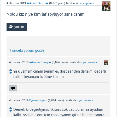
4 Haziran 2019
❤️Asmin Deroş❤️
(
8,076
puan)
tarafından
cevaplandı
Noldu kız niye kim laf söylüyor sana canım
1 önceki yorum göster
4 Haziran 2019
❤️Asmin Deroş❤️
(
8,076
puan)
tarafından
yorumlandı
Ya kıyamam canım benim eş dost senden daha mı değerli
tatlım kıyamam üzülme kuzum
4 Haziran 2019
Eymen kuşum
(
8,884
puan)
tarafından
yorumlandı
Demek ki degerliymis ilk saat cok uzuldu amaa uyudum
kalkti vslla hic onu icin cabalayamm gitsin bundan sonra