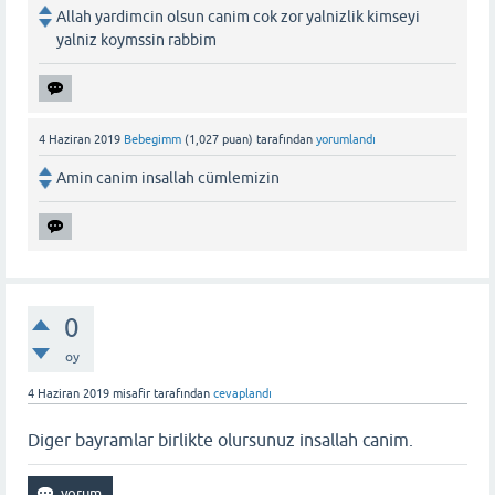
Allah yardimcin olsun canim cok zor yalnizlik kimseyi
yalniz koymssin rabbim
4 Haziran 2019
Bebegimm
(
1,027
puan)
tarafından
yorumlandı
Amin canim insallah cümlemizin
0
oy
4 Haziran 2019
misafir
tarafından
cevaplandı
Diger bayramlar birlikte olursunuz insallah canim.