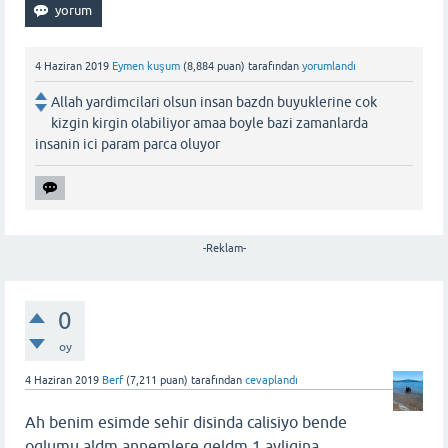
4 Haziran 2019
Eymen kuşum
(
8,884
puan)
tarafından
yorumlandı
Allah yardimcilari olsun insan bazdn buyuklerine cok
kizgin kirgin olabiliyor amaa boyle bazi zamanlarda
insanin ici param parca oluyor
-Reklam-
0
oy
4 Haziran 2019
Berf
(
7,211
puan)
tarafından
cevaplandı
Ah benim esimde sehir disinda calisiyo bende
oglumu aldm annemlere geldm 1 ayligina