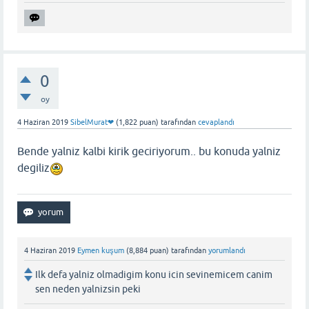
0
oy
4 Haziran 2019
SibelMurat❤
(
1,822
puan)
tarafından
cevaplandı
Bende yalniz kalbi kirik geciriyorum.. bu konuda yalniz
degiliz
4 Haziran 2019
Eymen kuşum
(
8,884
puan)
tarafından
yorumlandı
Ilk defa yalniz olmadigim konu icin sevinemicem canim
sen neden yalnizsin peki