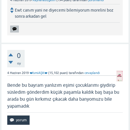
4 Haziran 2019
Kaynanasizgelin
(
794
puan)
tarafından
yorumlandı
Ewt canım yani ne diyecemi bilemiyorum morelini boz
sonra arkadan gel
0
oy
4 Haziran 2019
❤️İsmiAŞK❤️
(
15,102
puan)
tarafından
cevaplandı
Bende bu bayram yanlızım eşimi çocuklarımı giydirip
süsledim gönderdim küçük paşamla kaldık baş başa bu
arada bu gün kırkımız çıkacak daha banyomuzu bile
yapamadık