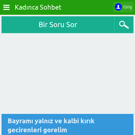
Kadınca Sohbet
Giriş
Bir Soru Sor
Bayramı yalnız ve kalbi kırık
gecirenleri gorelim