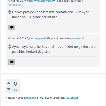
4 Haziran 2019
❤Esra❤Mustafa❤Eren❤
(
8,568
puan)
tarafından
yorumlandı
Herkes para peşinde kim kimi yolsam diye uğraşıyor
millet bolluk içinde darliktalar
4 Haziran 2019
Eymen kuşum
(
8,884
puan)
tarafından
yorumlandı
Aynen oyle valla herkes unutmus orf adet ne gevim derdi
para hirsı herkesi degistrdi
0
oy
4 Haziran 2019
Bebegimm
(
1,027
puan)
tarafından
cevaplandı