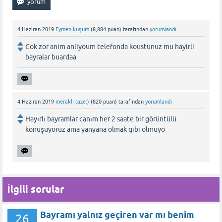
4 Haziran 2019
Eymen kuşum
(
8,884
puan)
tarafından
yorumlandı
Cok zor anim anliyoum telefonda koustunuz mu hayirli
bayralar buardaa
4 Haziran 2019
meraklı taze:)
(
820
puan)
tarafından
yorumlandı
Hayırlı bayramlar canım her 2 saate bir görüntülü
konuşuyoruz ama yanyana olmak gibi olmuyo
İlgili sorular
Bayramı yalnız geçiren var mı benim
26