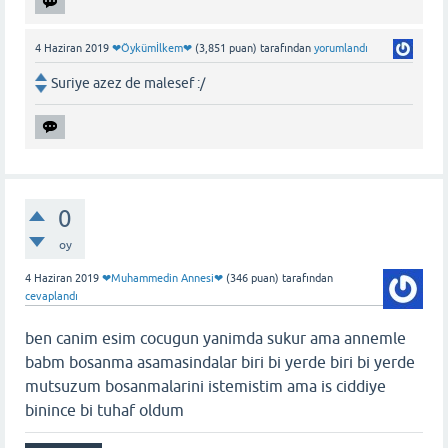
4 Haziran 2019
❤Öykümİlkem❤
(
3,851
puan)
tarafından
yorumlandı
Suriye azez de malesef :/
0
oy
4 Haziran 2019
❤Muhammedin Annesi❤
(
346
puan)
tarafından
cevaplandı
ben canim esim cocugun yanimda sukur ama annemle
babm bosanma asamasindalar biri bi yerde biri bi yerde
mutsuzum bosanmalarini istemistim ama is ciddiye
binince bi tuhaf oldum