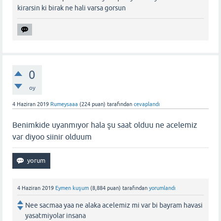
kirarsin ki birak ne hali varsa gorsun
0
oy
4 Haziran 2019
Rumeysaaa
(
224
puan)
tarafından
cevaplandı
Benimkide uyanmıyor hala şu saat olduu ne acelemiz
var diyoo siinir olduum
4 Haziran 2019
Eymen kuşum
(
8,884
puan)
tarafından
yorumlandı
Nee sacmaa yaa ne alaka acelemiz mi var bi bayram havasi
yasatmiyolar insana