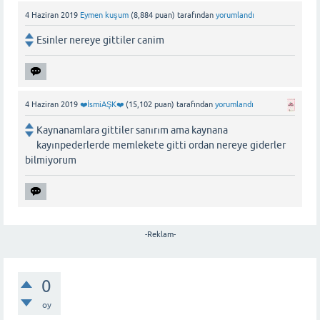
4 Haziran 2019
Eymen kuşum
(
8,884
puan)
tarafından
yorumlandı
Esinler nereye gittiler canim
4 Haziran 2019
❤️İsmiAŞK❤️
(
15,102
puan)
tarafından
yorumlandı
Kaynanamlara gittiler sanırım ama kaynana
kayınpederlerde memlekete gitti ordan nereye giderler
bilmiyorum
-Reklam-
0
oy