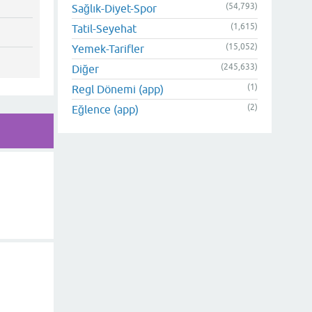
(54,793)
Sağlık-Diyet-Spor
(1,615)
Tatil-Seyehat
(15,052)
Yemek-Tarifler
(245,633)
Diğer
(1)
Regl Dönemi (app)
(2)
Eğlence (app)