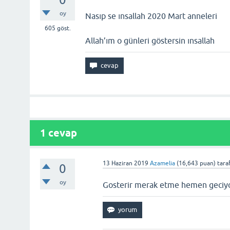
oy
Nasıp se ınsallah 2020 Mart anneleri
605
göst.
Allah’ım o günleri göstersin ınsallah
1
cevap
13 Haziran 2019
Azamelia
(
16,643
puan)
tara
0
oy
Gosterir merak etme hemen geciy