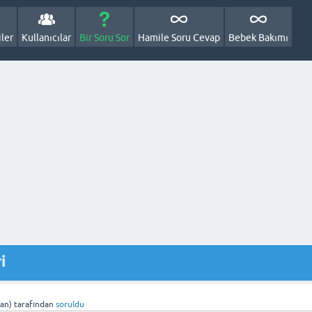
ler
Kullanıcılar
Bir Soru Sor
Hamile Soru Cevap
Bebek Bakımı
i
an)
tarafından
soruldu