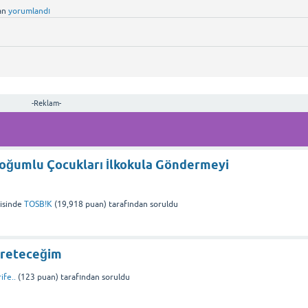
an
yorumlandı
-Reklam-
Doğumlu Çocukları İlkokula Göndermeyi
isinde
TOSB!K
(
19,918
puan)
tarafından
soruldu
ğreteceğim
ife..
(
123
puan)
tarafından
soruldu