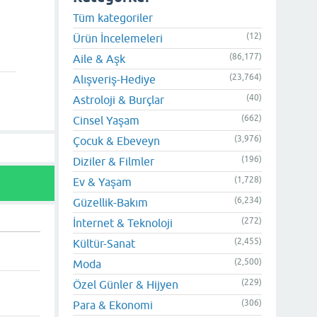
Tüm kategoriler
(12)
Ürün İncelemeleri
(86,177)
Aile & Aşk
(23,764)
Alışveriş-Hediye
(40)
Astroloji & Burçlar
(662)
Cinsel Yaşam
(3,976)
Çocuk & Ebeveyn
(196)
Diziler & Filmler
(1,728)
Ev & Yaşam
(6,234)
Güzellik-Bakım
(272)
İnternet & Teknoloji
(2,455)
Kültür-Sanat
(2,500)
Moda
(229)
Özel Günler & Hijyen
(306)
Para & Ekonomi