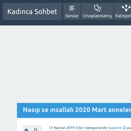
Kadınca Sohbet
Sorular
Cevaplanmamış
Kategori
Nasıp se ınsallah 2020 Mart anneler
13 Haziran 2019
Diğer
kategorisinde
Susamım
(
2
pu
0