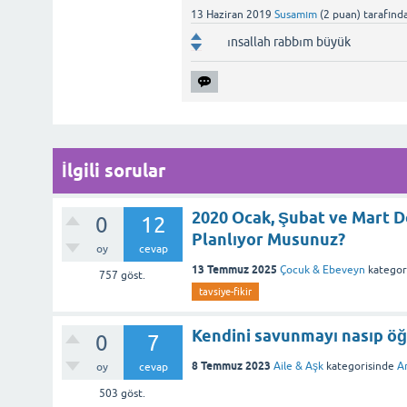
13 Haziran 2019
Susamım
(
2
puan)
tarafınd
ınsallah rabbım büyük
İlgili sorular
2020 Ocak, Şubat ve Mart 
0
12
Planlıyor Musunuz?
oy
cevap
13 Temmuz 2025
Çocuk & Ebeveyn
kategor
757
göst.
tavsiye-fikir
Kendini savunmayı nasıp ö
0
7
8 Temmuz 2023
Aile & Aşk
kategorisinde
Ar
oy
cevap
503
göst.