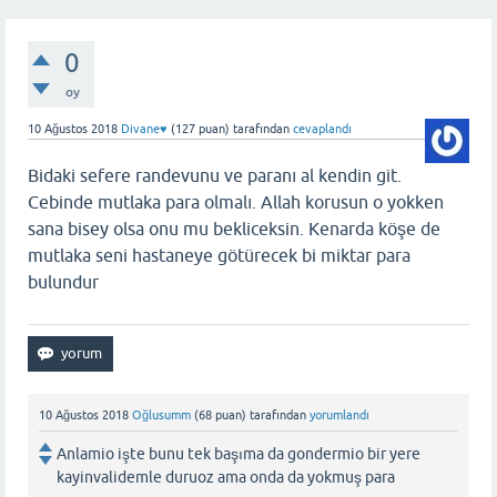
0
oy
10 Ağustos 2018
Divane♥️
(
127
puan)
tarafından
cevaplandı
Bidaki sefere randevunu ve paranı al kendin git.
Cebinde mutlaka para olmalı. Allah korusun o yokken
sana bisey olsa onu mu bekliceksin. Kenarda köşe de
mutlaka seni hastaneye götürecek bi miktar para
bulundur
10 Ağustos 2018
Oğlusumm
(
68
puan)
tarafından
yorumlandı
Anlamio işte bunu tek başıma da gondermio bir yere
kayinvalidemle duruoz ama onda da yokmuş para