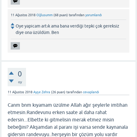
11 Ağustos 2018
Oğlusumm
(
68
puan)
tarafından
yorumlandı
Oye yapicam artık ama bana verdiği tepki çok gereksiz
diye ona üzüldüm. Ben
0
oy
11 Ağustos 2018
Ayşe Zehra
(
26
puan)
tarafından
cevaplandı
Canm bnm kıyamam üzülme Allah ağır şeylerle imtihan
etmesin.Randevunu erken saate al daha rahat
edersin...Elbette ki gitmelisin merak etmez misin
bebeğini? Akşamdan al paranı işi varsa sende kaynanala
gidersin randevuyu..herşeyin bir çözüm yolu vardır