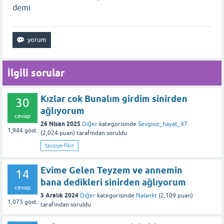
demi
İlgili sorular
Kızlar cok Bunalım girdim sinirden
30
ağlıyorum
cevap
26 Nisan 2025
Diğer
kategorisinde
Sevgisiz_hayat_47
1,944
göst.
(
2,024
puan)
tarafından
soruldu
tavsiye-fikir
Evime Gelen Teyzem ve annemin
14
bana dedikleri sinirden ağlıyorum
cevap
3 Aralık 2024
Diğer
kategorisinde
Nalankt
(
2,109
puan)
1,073
göst.
tarafından
soruldu