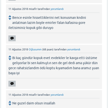
11 Ağustos 2018
misafir
tarafından
yorumlandı
Bence esinle hissettiklerini net konusman kndini
anlatman lazim boyle emirler falan kafasina gore
iletisiminiz kopuk gibi duruyo
11 Ağustos 2018
Oğlusumm
(
68
puan)
tarafından
yorumlandı
Bi kaç gündür kopuk evet evdekiler le kavga etti üstüme
geliyorlar bi sen kalmıştın sen de gel dedi ama şükür dün
gece rahatsizlandim ödü koptu kıyamadım bana aramız şuan
baya iyi
11 Ağustos 2018
misafir
tarafından
yorumlandı
Ne guzel daim olsun insallah