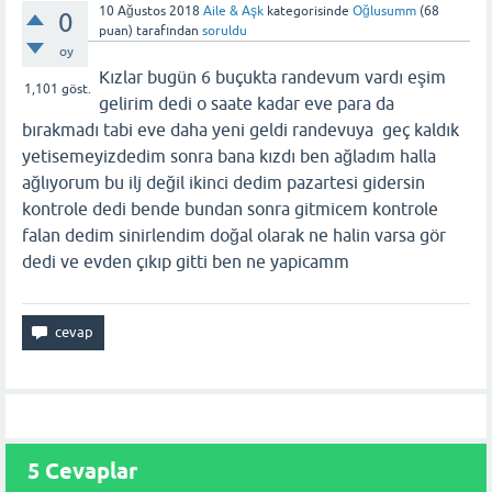
10 Ağustos 2018
Aile & Aşk
kategorisinde
Oğlusumm
(
68
0
puan)
tarafından
soruldu
oy
Kızlar bugün 6 buçukta randevum vardı eşim
1,101
göst.
gelirim dedi o saate kadar eve para da
bırakmadı tabi eve daha yeni geldi randevuya geç kaldık
yetisemeyizdedim sonra bana kızdı ben ağladım halla
ağlıyorum bu ilj değil ikinci dedim pazartesi gidersin
kontrole dedi bende bundan sonra gitmicem kontrole
falan dedim sinirlendim doğal olarak ne halin varsa gör
dedi ve evden çıkıp gitti ben ne yapicamm
5
Cevaplar