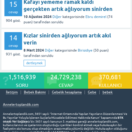
Kafayı yememe ramak kaldı
15
gerçekten artık ağlıyorum sinirden
cevap
10 Ağustos 2024
Diğer
kategorisinde
Ebru demirel
(
74
904
göst.
puan)
tarafından
soruldu
Kızlar sinirden ağlıyorum artık akıl
14
verin
cevap
8 Mart 2024
Diğer
kategorisinde
Birisidiye
(
50
puan)
931
göst.
tarafından
soruldu
dertleşmek
1,516,939
24,729,238
370,681
SORU
CEVAP
KULLANICI
İletişim
Bebek Bakımı
Gebelik hesaplama
Gebe
bebek
Annelertoplandik.com
Annelertoplandik.com, 5651 sayılı “İnternet Ortamında Yapılan Yayınların Düzenlenmesi Ve
BTK
Bu Yayınlar Yoluyla İşlenen Suçlarla Mücadele Edilmesi Hakkında Kanun” kapsamında
onaylı Yer Sağlayıcı
'dır. 5651 sayılı kanunun 5. maddesi gereği annelertoplandik.com,
kullanıcılarının ve üyelerinin oluşturduğu içerikleri kontrol etmek veya hukuka aykırı bir
faaliyetin söz konusu olup olmadığını araştırmakla yükümlü değildir. Hukuka aykırı olduğunu