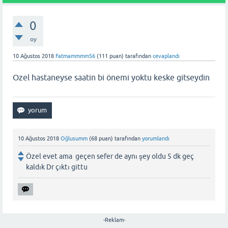
0
oy
10 Ağustos 2018
Fatmammmm56
(
111
puan)
tarafından
cevaplandı
Ozel hastaneyse saatin bi önemi yoktu keske gitseydin
10 Ağustos 2018
Oğlusumm
(
68
puan)
tarafından
yorumlandı
Özel evet ama geçen sefer de aynı şey oldu 5 dk geç
kaldık Dr çıktı gittu
-Reklam-