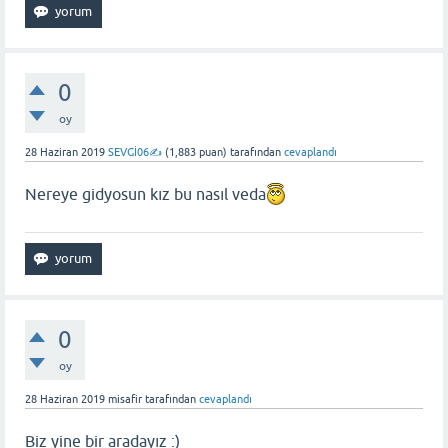
0
oy
28 Haziran 2019
SEVGİ06✍
(
1,883
puan)
tarafından
cevaplandı
Nereye gidyosun kız bu nasıl veda
0
oy
28 Haziran 2019
misafir
tarafından
cevaplandı
Biz yine bir aradayız :)