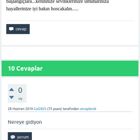
başlangıçlara...kendinize sevdiklerinize umutlarınıza
hayallerinize iyi bakın hoscakalın.....
10
Cevaplar
0
oy
28 Haziran 2019
Gul2825
(
75
puan)
tarafından
cevaplandı
Nereye gidiyon