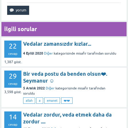
İlgili sorular
Vedalar zamansızdır kızlar...
22
4 Eylül 2020
Diğer
kategorisinde
misafir
tarafından
soruldu
cevap
1,387
göst.
Bir veda postu da benden olsun❤️.
29
Seymanur ☺️
cevap
5 Aralık 2022
Diğer
kategorisinde
misafir
tarafından
3,598
göst.
soruldu
allah
a
emanet
❤️❤️
Vedalar zordur, veda etmek daha da
14
zordur ....
cevap