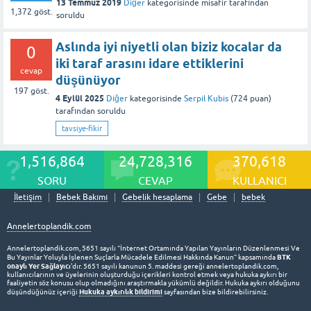
13 Temmuz 2019
Diğer
kategorisinde
misafir
tarafından
1,372
göst.
soruldu
Aslında iyi niyetli olan biziz kocalar da
0
iki taraf arasını idare ettiklerini
cevap
düşünüyor
197
göst.
4 Eylül 2025
Diğer
kategorisinde
Serpil Kubis
(
724
puan)
tarafından
soruldu
tavsiye-fikir
1,516,864
24,728,316
370,618
SORU
CEVAP
KULLANICI
İletişim
Bebek Bakımı
Gebelik hesaplama
Gebe
bebek
Annelertoplandik.com
Annelertoplandik.com, 5651 sayılı “İnternet Ortamında Yapılan Yayınların Düzenlenmesi Ve
BTK
Bu Yayınlar Yoluyla İşlenen Suçlarla Mücadele Edilmesi Hakkında Kanun” kapsamında
onaylı Yer Sağlayıcı
'dır. 5651 sayılı kanunun 5. maddesi gereği annelertoplandik.com,
kullanıcılarının ve üyelerinin oluşturduğu içerikleri kontrol etmek veya hukuka aykırı bir
faaliyetin söz konusu olup olmadığını araştırmakla yükümlü değildir. Hukuka aykırı olduğunu
Hukuka aykırılık bildirimi
düşündüğünüz içeriği
sayfasından bize bildirebilirsiniz.