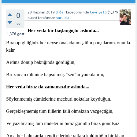
28 Haziran 2019
Diğer
kategorisinde
Cevriye16
(
1,379
0
puan)
tarafından
soruldu
oy
Her veda bir başlangıçtır aslında...
1,376
göst.
Bırakıp gittiğiniz her neyse ona adanmış tüm parçalarınız onunla
kalır,
Ardına dönüp baktığında gördüğün,
Bir zaman dilimine hapsolmuş "sen"in yankılarıdır,
Her veda biraz da zamansızdır aslında...
Söylenmemiş cümlelerine mecburi noktalar koyduğun,
Gerçekleşmemiş tüm fiillerin faili olmaktan vazgeçtiğin,
Ve yazılmamış tüm ifadelerini biraz gönüllü biraz gönülsüz
Ama her halukarda kendi ellerinle raflara kaldırdığın bir kitap