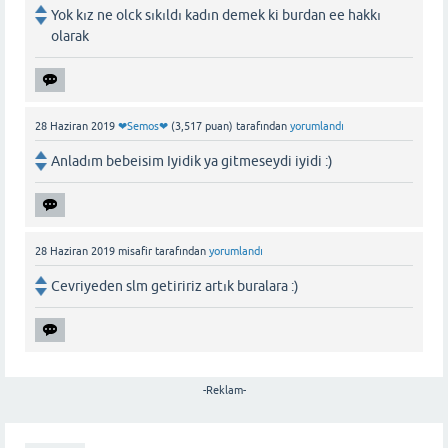
Yok kız ne olck sıkıldı kadın demek ki burdan ee hakkı
olarak
28 Haziran 2019
❤Semos❤
(
3,517
puan)
tarafından
yorumlandı
Anladım bebeisim Iyidik ya gitmeseydi iyidi :)
28 Haziran 2019
misafir
tarafından
yorumlandı
Cevriyeden slm getiririz artık buralara :)
-Reklam-