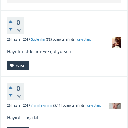
0
oy
28 Haziran 2019
Buglemim
(
783
puan)
tarafından
cevaplandı
Hayrdr noldu nereye gidiyorsun
0
oy
28 Haziran 2019
☆☆☆hry☆☆☆
(
3,141
puan)
tarafından
cevaplandı
Hayırdır inşallah