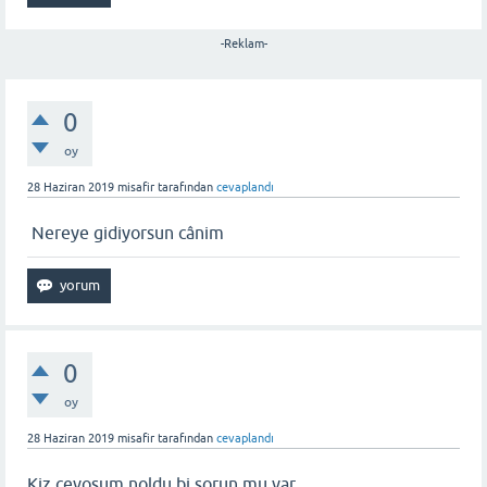
-Reklam-
0
oy
28 Haziran 2019
misafir
tarafından
cevaplandı
Nereye gidiyorsun cânim
0
oy
28 Haziran 2019
misafir
tarafından
cevaplandı
Kiz cevosum noldu bi sorun mu var