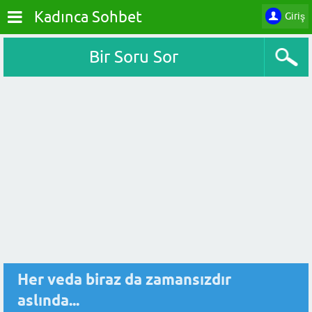
Kadınca Sohbet
Giriş
Bir Soru Sor
Her veda biraz da zamansızdır
aslında...