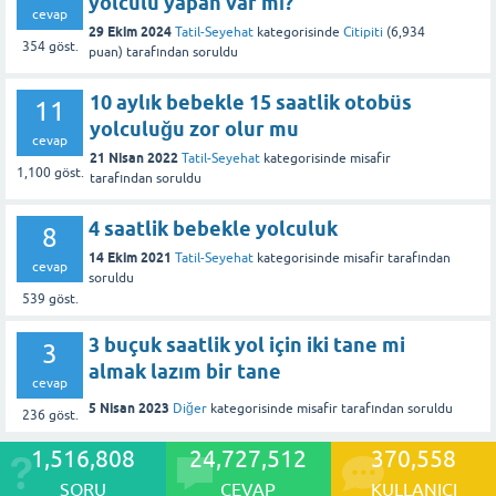
yolculu yapan var mı?
cevap
29 Ekim 2024
Tatil-Seyehat
kategorisinde
Citipiti
(
6,934
354
göst.
puan)
tarafından
soruldu
10 aylık bebekle 15 saatlik otobüs
11
yolculuğu zor olur mu
cevap
21 Nisan 2022
Tatil-Seyehat
kategorisinde
misafir
1,100
göst.
tarafından
soruldu
4 saatlik bebekle yolculuk
8
14 Ekim 2021
Tatil-Seyehat
kategorisinde
misafir
tarafından
cevap
soruldu
539
göst.
3 buçuk saatlik yol için iki tane mi
3
almak lazım bir tane
cevap
5 Nisan 2023
Diğer
kategorisinde
misafir
tarafından
soruldu
236
göst.
1,516,808
24,727,512
370,558
SORU
CEVAP
KULLANICI