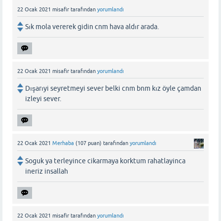
22 Ocak 2021
misafir
tarafından
yorumlandı
Sık mola vererek gidin cnm hava aldır arada.
22 Ocak 2021
misafir
tarafından
yorumlandı
Dışarıyi seyretmeyi sever belki cnm bnm kız öyle çamdan
izleyi sever.
22 Ocak 2021
Merhaba
(
107
puan)
tarafından
yorumlandı
Soguk ya terleyince cikarmaya korktum rahatlayinca
ineriz insallah
22 Ocak 2021
misafir
tarafından
yorumlandı