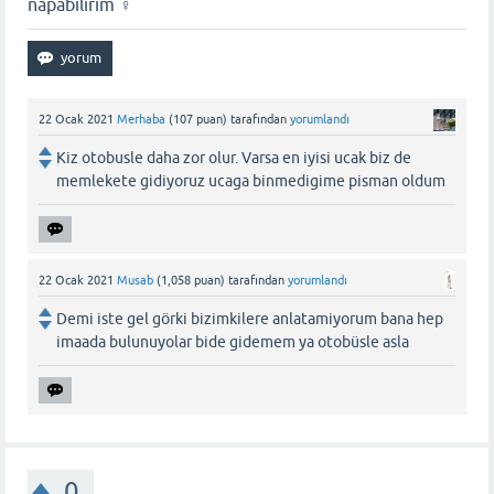
napabilirim ‍♀️
22 Ocak 2021
Merhaba
(
107
puan)
tarafından
yorumlandı
Kiz otobusle daha zor olur. Varsa en iyisi ucak biz de
memlekete gidiyoruz ucaga binmedigime pisman oldum
22 Ocak 2021
Musab
(
1,058
puan)
tarafından
yorumlandı
Demi iste gel görki bizimkilere anlatamiyorum bana hep
imaada bulunuyolar bide gidemem ya otobüsle asla
0