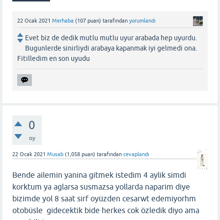
22 Ocak 2021
Merhaba
(
107
puan)
tarafından
yorumlandı
Evet biz de dedik mutlu mutlu uyur arabada hep uyurdu.
Bugunlerde sinirliydi arabaya kapanmak iyi gelmedi ona.
Fitilledim en son uyudu
0
oy
22 Ocak 2021
Musab
(
1,058
puan)
tarafından
cevaplandı
Bende ailemin yanina gitmek istedim 4 aylik simdi
korktum ya aglarsa susmazsa yollarda naparim diye
bizimde yol 8 saat sirf oyüzden cesarwt edemiyorhm
otobüsle gidecektik bide herkes cok özledik diyo ama