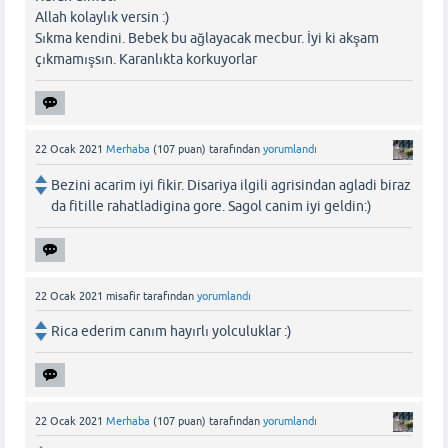
Allah kolaylık versin :)
Sıkma kendini. Bebek bu ağlayacak mecbur. İyi ki akşam
çıkmamışsın. Karanlıkta korkuyorlar
22 Ocak 2021
Merhaba
(
107
puan)
tarafından
yorumlandı
Bezini acarim iyi fikir. Disariya ilgili agrisindan agladi biraz
da fitille rahatladigina gore. Sagol canim iyi geldin:)
22 Ocak 2021
misafir
tarafından
yorumlandı
Rica ederim canım hayırlı yolculuklar :)
22 Ocak 2021
Merhaba
(
107
puan)
tarafından
yorumlandı