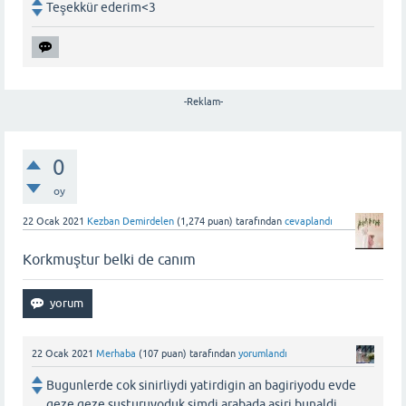
Teşekkür ederim<3
-Reklam-
0
oy
22 Ocak 2021
Kezban Demirdelen
(
1,274
puan)
tarafından
cevaplandı
Korkmuştur belki de canım
22 Ocak 2021
Merhaba
(
107
puan)
tarafından
yorumlandı
Bugunlerde cok sinirliydi yatirdigin an bagiriyodu evde
geze geze susturuyoduk simdi arabada asiri bunaldi