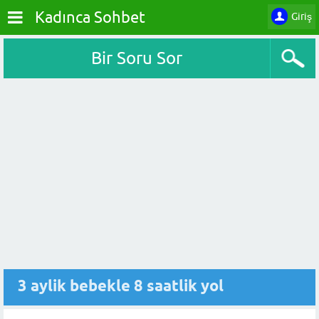
Kadınca Sohbet
Giriş
Bir Soru Sor
3 aylik bebekle 8 saatlik yol