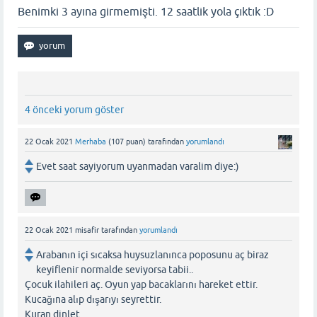
Benimki 3 ayına girmemişti. 12 saatlik yola çıktık :D
4 önceki yorum göster
22 Ocak 2021
Merhaba
(
107
puan)
tarafından
yorumlandı
Evet saat sayiyorum uyanmadan varalim diye:)
22 Ocak 2021
misafir
tarafından
yorumlandı
Arabanın içi sıcaksa huysuzlanınca poposunu aç biraz
keyiflenir normalde seviyorsa tabii..
Çocuk ilahileri aç. Oyun yap bacaklarını hareket ettir.
Kucağına alıp dışarıyı seyrettir.
Kuran dinlet.