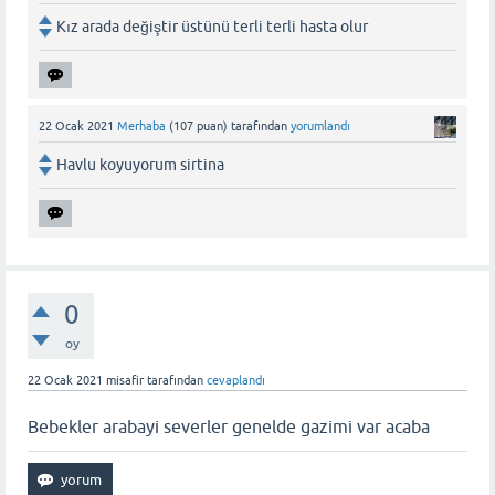
Kız arada değiştir üstünü terli terli hasta olur
22 Ocak 2021
Merhaba
(
107
puan)
tarafından
yorumlandı
Havlu koyuyorum sirtina
0
oy
22 Ocak 2021
misafir
tarafından
cevaplandı
Bebekler arabayi severler genelde gazimi var acaba