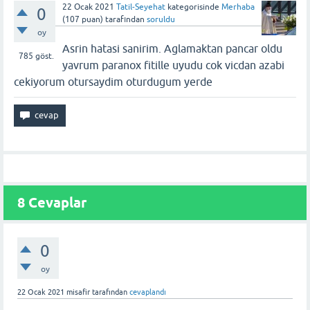
22 Ocak 2021
Tatil-Seyehat
kategorisinde
Merhaba
0
(
107
puan)
tarafından
soruldu
oy
Asrin hatasi sanirim. Aglamaktan pancar oldu
785
göst.
yavrum paranox fitille uyudu cok vicdan azabi
cekiyorum otursaydim oturdugum yerde
8
Cevaplar
0
oy
22 Ocak 2021
misafir
tarafından
cevaplandı