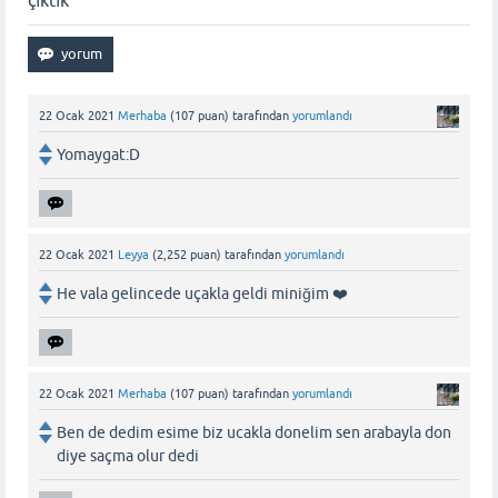
22 Ocak 2021
Merhaba
(
107
puan)
tarafından
yorumlandı
Yomaygat:D
22 Ocak 2021
Leyya
(
2,252
puan)
tarafından
yorumlandı
He vala gelincede uçakla geldi miniğim ❤️
22 Ocak 2021
Merhaba
(
107
puan)
tarafından
yorumlandı
Ben de dedim esime biz ucakla donelim sen arabayla don
diye saçma olur dedi