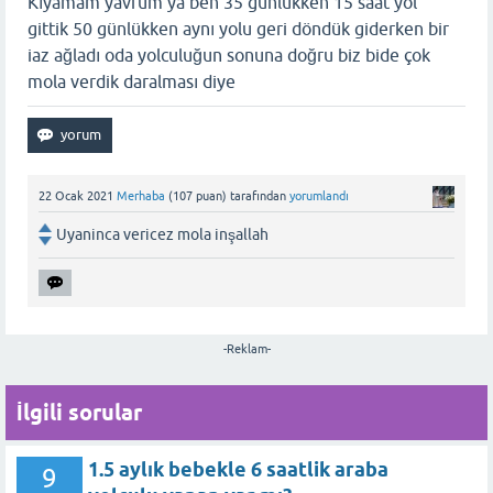
Kıyamam yavrum ya ben 35 günlükken 15 saat yol
gittik 50 günlükken aynı yolu geri döndük giderken bir
iaz ağladı oda yolculuğun sonuna doğru biz bide çok
mola verdik daralması diye
22 Ocak 2021
Merhaba
(
107
puan)
tarafından
yorumlandı
Uyaninca vericez mola inşallah
-Reklam-
İlgili sorular
1.5 aylık bebekle 6 saatlik araba
9