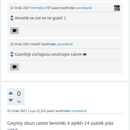
22 Ocak 2021
Merhaba
(
107
puan)
tarafından
yorumlandı
Annelik ne zor ve ne guzel :)
22 Ocak 2021
misafir
tarafından
yorumlandı
Güzelliği zorluğunu unuttuyor canım ❤️
0
oy
22 Ocak 2021
Leyya
(
2,252
puan)
tarafından
cevaplandı
Geçmiş olsun canim benimki 4 aylıkti 24 saatlik yola
çıktık