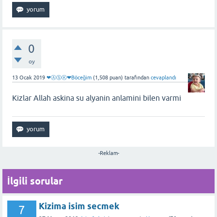
0
oy
13 Ocak 2019
❤ⒶⓈⓀ❤Böceğim
(
1,508
puan)
tarafından
cevaplandı
Kizlar Allah askina su alyanin anlamini bilen varmi
-Reklam-
İlgili sorular
Kizima isim secmek
7