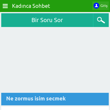
Kadınca Sohbet
Giriş
Bir Soru Sor
Ne zormus isim secmek