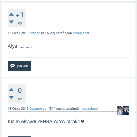
+1
oy
13 Ocak 2019
Zezeee
(
97
puan)
tarafından
cevaplandı
Alya ...........
0
oy
13 Ocak 2019
DuyguAvşar
(
514
puan)
tarafından
cevaplandı
Kızım olsaydı ZEHRA ALYA olcaktı❤