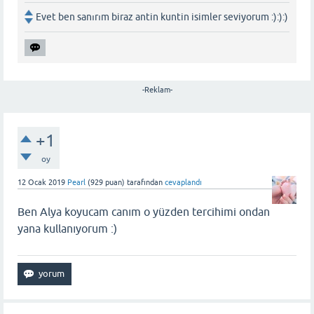
Evet ben sanırım biraz antin kuntin isimler seviyorum :):):)
-Reklam-
+1
oy
12 Ocak 2019
Pearl
(
929
puan)
tarafından
cevaplandı
Ben Alya koyucam canım o yüzden tercihimi ondan
yana kullanıyorum :)