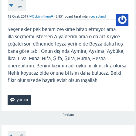
oy
12 Ocak 2019
❤Öykümİlkem❤
(
3,851
puan)
tarafından
cevaplandı
Seçenekler pek benim zevkime hitap etmiyor ama
illa seçmemi istersen Alya derim ama o da artık iyice
çoğaldı son dönemde feyza yerine de Beyza daha hoş
bana göre tabi. Onun dışında Aymira, Aysima, Aybüke,
İkra, Liva, Mina, Hifa, Şifa, Şûra, Hüma, Hesna
önerebilirim. Benim kızımın adi öykü nil ikinci kiz olursa
Nehir koyucaz bide önune bi isim daha bulucaz. Belki
fikir olur sizede hayırlı evlat olsun inşallah.
-Reklam-