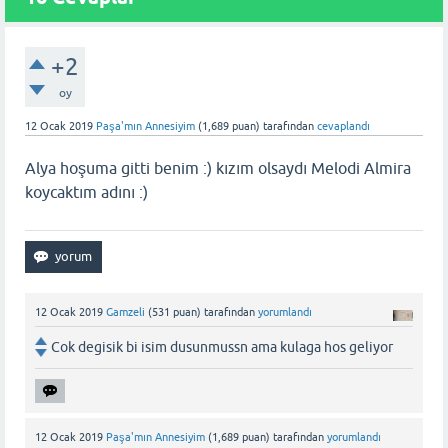
+2
oy
12 Ocak 2019
Paşa'mın Annesiyim
(
1,689
puan)
tarafından
cevaplandı
Alya hoşuma gitti benim :) kızım olsaydı Melodi Almira
koycaktım adını :)
12 Ocak 2019
Gamzeli
(
531
puan)
tarafından
yorumlandı
Cok degisik bi isim dusunmussn ama kulaga hos geliyor
12 Ocak 2019
Paşa'mın Annesiyim
(
1,689
puan)
tarafından
yorumlandı