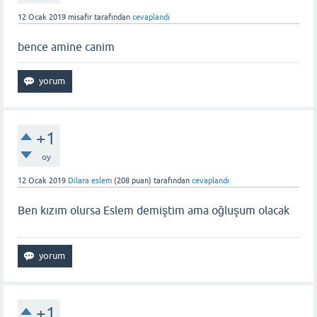
12 Ocak 2019
misafir
tarafından
cevaplandı
bence amine canim
+1
oy
12 Ocak 2019
Dilara eslem
(
208
puan)
tarafından
cevaplandı
Ben kızım olursa Eslem demiştim ama oğluşum olacak
+1