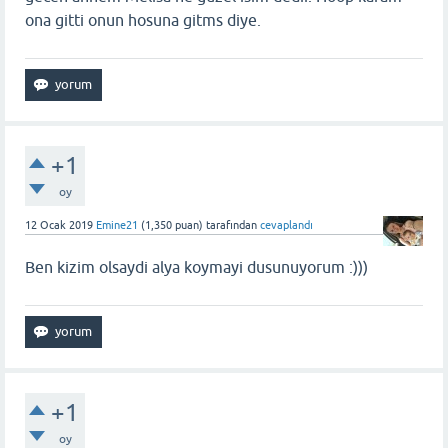
ona gitti onun hosuna gitms diye.
+1
oy
12 Ocak 2019
Emine21
(
1,350
puan)
tarafından
cevaplandı
Ben kizim olsaydi alya koymayi dusunuyorum :)))
+1
oy