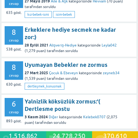
27 Mayıs 2019
Aile & Aşk
kategorisinde
Hevvam
(
70
puan)
cevap
tarafından
soruldu
635
göst.
kız-bebek-ismi
isim-bebek
Erkeklere hediye secmek ne kadar
8
zor:)
cevap
28 Eylül 2021
Alışveriş-Hediye
kategorisinde
Leyla042
538
göst.
(
1,279
puan)
tarafından
soruldu
Uyumayan Bebekler ne zormus
8
27 Mart 2025
Çocuk & Ebeveyn
kategorisinde
zeyneb34
cevap
(
1,539
puan)
tarafından
soruldu
630
göst.
dertleşmek_konusmak
Yalnizlik köksüzlük zormus:'(
6
Dertlesme postu
cevap
3 Kasım 2024
Diğer
kategorisinde
Kelebek0707
(
2,075
893
göst.
puan)
tarafından
soruldu
1,516,862
24,728,250
370,610