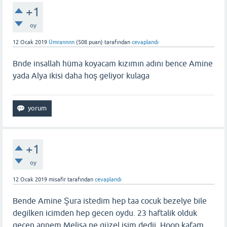
+1
oy
12 Ocak 2019
Ümrannnn
(
508
puan)
tarafından
cevaplandı
Bnde insallah hüma koyacam kızımın adını bence Amine
yada Alya ikisi daha hoş geliyor kulaga
+1
oy
12 Ocak 2019
misafir
tarafından
cevaplandı
Bende Amine Şura istedim hep taa cocuk bezelye bile
degilken icimden hep gecen oydu. 23 haftalik olduk
gecen annem Melisa ne güzel isim dedii. Hoop kafam