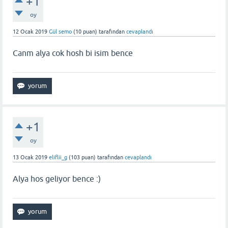
+1
oy
12 Ocak 2019
Gül semo
(
10
puan)
tarafından
cevaplandı
Canm alya cok hosh bi isim bence
+1
oy
13 Ocak 2019
eliflii_g
(
103
puan)
tarafından
cevaplandı
Alya hos geliyor bence :)