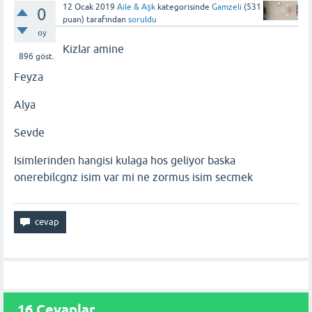
12 Ocak 2019
Aile & Aşk
kategorisinde
Gamzeli
(
531
0
puan)
tarafından
soruldu
oy
Kizlar amine
896
göst.
Feyza
Alya
Sevde
Isimlerinden hangisi kulaga hos geliyor baska
onerebilcgnz isim var mi ne zormus isim secmek
16
Cevaplar