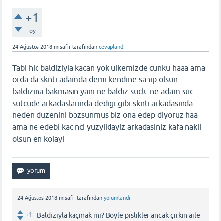
+1
oy
24 Ağustos 2018
misafir
tarafından
cevaplandı
Tabi hic baldiziyla kacan yok ulkemizde cunku haaa ama
orda da sknti adamda demi kendine sahip olsun
baldizina bakmasin yani ne baldiz suclu ne adam suc
sutcude arkadaslarinda dedigi gibi sknti arkadasinda
neden duzenini bozsunmus biz ona edep diyoruz haa
ama ne edebi kacinci yuzyildayiz arkadasiniz kafa nakli
olsun en kolayi
24 Ağustos 2018
misafir
tarafından
yorumlandı
+1
Baldızıyla kaçmak mı? Böyle pislikler ancak çirkin aile