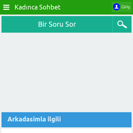
Kadınca Sohbet
Giriş
Bir Soru Sor
Arkadasimla ilgili