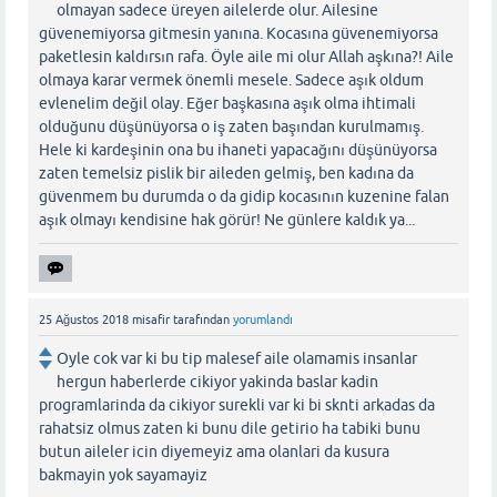
olmayan sadece üreyen ailelerde olur. Ailesine
güvenemiyorsa gitmesin yanına. Kocasına güvenemiyorsa
paketlesin kaldırsın rafa. Öyle aile mi olur Allah aşkına?! Aile
olmaya karar vermek önemli mesele. Sadece aşık oldum
evlenelim değil olay. Eğer başkasına aşık olma ihtimali
olduğunu düşünüyorsa o iş zaten başından kurulmamış.
Hele ki kardeşinin ona bu ihaneti yapacağını düşünüyorsa
zaten temelsiz pislik bir aileden gelmiş, ben kadına da
güvenmem bu durumda o da gidip kocasının kuzenine falan
aşık olmayı kendisine hak görür! Ne günlere kaldık ya...
25 Ağustos 2018
misafir
tarafından
yorumlandı
Oyle cok var ki bu tip malesef aile olamamis insanlar
hergun haberlerde cikiyor yakinda baslar kadin
programlarinda da cikiyor surekli var ki bi sknti arkadas da
rahatsiz olmus zaten ki bunu dile getirio ha tabiki bunu
butun aileler icin diyemeyiz ama olanlari da kusura
bakmayin yok sayamayiz