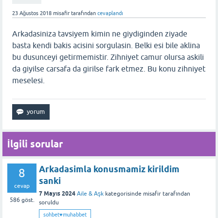
23 Ağustos 2018
misafir
tarafından
cevaplandı
Arkadasiniza tavsiyem kimin ne giydiginden ziyade
basta kendi bakis acisini sorgulasin. Belki esi bile aklina
bu dusunceyi getirmemistir. Zihniyet camur olursa askili
da giyilse carsafa da girilse fark etmez. Bu konu zihniyet
meselesi.
İlgili sorular
Arkadasimla konusmamiz kirildim
8
sanki
cevap
7 Mayıs 2024
Aile & Aşk
kategorisinde
misafir
tarafından
586
göst.
soruldu
sohbet♥️muhabbet