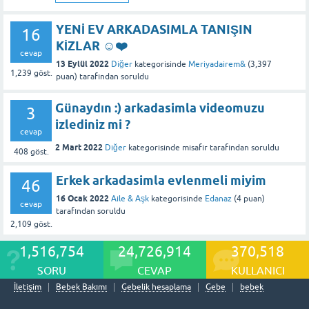
YENİ EV ARKADASIMLA TANIŞIN
16
KİZLAR ☺️❤️
cevap
13 Eylül 2022
Diğer
kategorisinde
Meriyadairem&
(
3,397
1,239
göst.
puan)
tarafından
soruldu
Günaydın :) arkadasimla videomuzu
3
izlediniz mi ?
cevap
2 Mart 2022
Diğer
kategorisinde
misafir
tarafından
soruldu
408
göst.
Erkek arkadasimla evlenmeli miyim
46
16 Ocak 2022
Aile & Aşk
kategorisinde
Edanaz
(
4
puan)
cevap
tarafından
soruldu
2,109
göst.
1,516,754
24,726,914
370,518
SORU
CEVAP
KULLANICI
İletişim
Bebek Bakımı
Gebelik hesaplama
Gebe
bebek