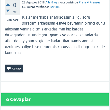
23 Ağustos 2018
Aile & Aşk
kategorisinde
Prens❤ Prenses
0
(
32
puan)
tarafından
soruldu
oy
Kizlar merhabalar arkadasimla ilgli soru
988
göst.
soracam arkadasim esiyle bayramin birinci gunu
ailesinin yanina gitmis arkadasimin kiz kardesi
dirseginden üstünde şort giymis ve onceki zamnlarda
atlet de giyiyomus gidine kadar cikarmamis annesi
uzulmesin diye bise dememis konussa nasil dogru sekilde
konusmali
6
Cevaplar