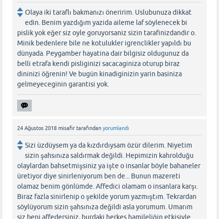
Olaya iki taraflı bakmanızı öneririm. Uslubunuza dikkat
edin. Benim yazdığım yazida aileme laf söylenecek bi
pislik yok eğer siz oyle goruyorsaniz sizin tarafinizdandir o.
Minik bedenlere bile ne kotulukler igrenclikler yapıldı bu
dünyada. Peygamber hayatina dair bilgisiz oldugunuz da
belli etrafa kendi pisliginizi sacacaginiza oturup biraz
dininizi öğrenin! Ve bugün kinadiginizin yarin basiniza
gelmeyeceginin garantisi yok.
24 Ağustos 2018
misafir
tarafından
yorumlandı
Sizi üzdüysem ya da kızdırdıysam özür dilerim. Niyetim
sizin şahsınıza saldırmak değildi. Hepimizin kahrolduğu
olaylardan bahsetmişsiniz ya işte o insanlar böyle bahaneler
üretiyor diye sinirleniyorum ben de... Bunun mazereti
olamaz benim gönlümde. Affedici olamam o insanlara karşı.
Biraz fazla sinirlenip o şekilde yorum yazmıştım. Tekrardan
söylüyorum sizin şahsınıza değildi asla yorumum. Umarım
siz beni affedersiniz, burdaki herkes hamileliğin etkisiyle