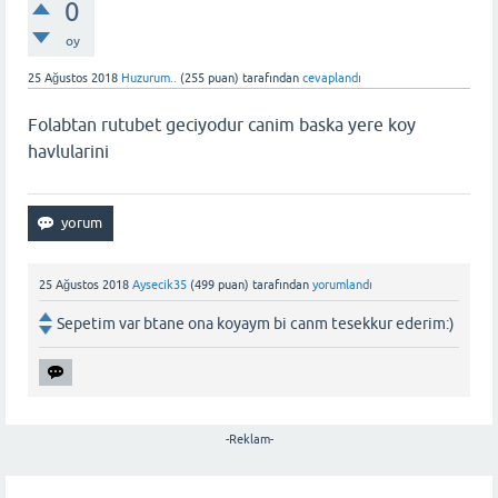
0
oy
25 Ağustos 2018
Huzurum..
(
255
puan)
tarafından
cevaplandı
Folabtan rutubet geciyodur canim baska yere koy
havlularini
25 Ağustos 2018
Aysecik35
(
499
puan)
tarafından
yorumlandı
Sepetim var btane ona koyaym bi canm tesekkur ederim:)
-Reklam-