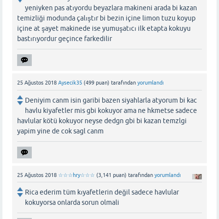
yeniyken pas atıyordu beyazlara makineni arada bi kazan
temizliği modunda çalıştır bi bezin içine limon tuzu koyup
içine at şayet makinede ise yumuşatıcı ilk etapta kokuyu
bastırıyordur geçince farkedilir
25 Ağustos 2018
Aysecik35
(
499
puan)
tarafından
yorumlandı
Deniyim canm isin garibi bazen siyahlarla atyorum bi kac
havlu kiyafetler mis gbi kokuyor ama ne hkmetse sadece
havlular kötü kokuyor neyse dedgn gbi bi kazan temzlgi
yapim yine de cok sagl canm
25 Ağustos 2018
☆☆☆hry☆☆☆
(
3,141
puan)
tarafından
yorumlandı
Rica ederim tüm kıyafetlerin değil sadece havlular
kokuyorsa onlarda sorun olmali