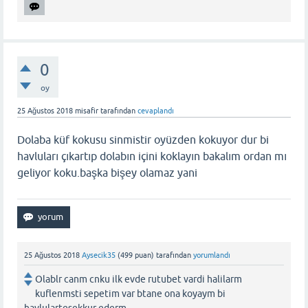
0
oy
25 Ağustos 2018
misafir
tarafından
cevaplandı
Dolaba küf kokusu sinmistir oyüzden kokuyor dur bi
havluları çıkartıp dolabın içini koklayın bakalım ordan mı
geliyor koku.başka bişey olamaz yani
25 Ağustos 2018
Aysecik35
(
499
puan)
tarafından
yorumlandı
Olablr canm cnku ilk evde rutubet vardi halilarm
kuflenmsti sepetim var btane ona koyaym bi
havlulartesekkur ederm