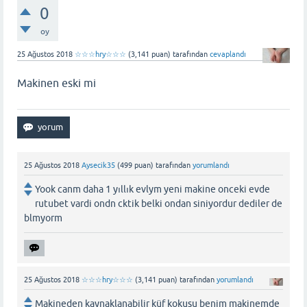
0
oy
25 Ağustos 2018
☆☆☆hry☆☆☆
(
3,141
puan)
tarafından
cevaplandı
Makinen eski mi
25 Ağustos 2018
Aysecik35
(
499
puan)
tarafından
yorumlandı
Yook canm daha 1 yıllık evlym yeni makine onceki evde
rutubet vardi ondn cktik belki ondan siniyordur dediler de
blmyorm
25 Ağustos 2018
☆☆☆hry☆☆☆
(
3,141
puan)
tarafından
yorumlandı
Makineden kaynaklanabilir küf kokusu benim makinemde