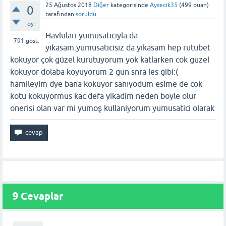
25 Ağustos 2018
Diğer
kategorisinde
Aysecik35
(
499
puan)
0
tarafından
soruldu
oy
Havlulari yumusaticiyla da
791
göst.
yikasam.yumusaticisiz da yikasam hep rutubet
kokuyor çok güzel kurutuyorum yok katlarken cok guzel
kokuyor dolaba koyuyorum 2 gun snra les gibi:(
hamileyim dye bana kokuyor sanıyodum esime de cok
kotu kokuyormus kac defa yikadim neden boyle olur
onerisi olan var mi yumoş kullaniyorum yumusatici olarak
9
Cevaplar