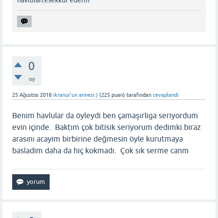
0
oy
25 Ağustos 2018
ikranur'un annesi:)
(
225
puan)
tarafından
cevaplandı
Benim havlular da öyleydi ben çamaşırliga seriyordum
evin içinde. Baktım çok bitisik seriyorum dedimki biraz
arasını acayim birbirine değmesin öyle kurutmaya
basladim daha da hiç kokmadı. Çok sık serme canm