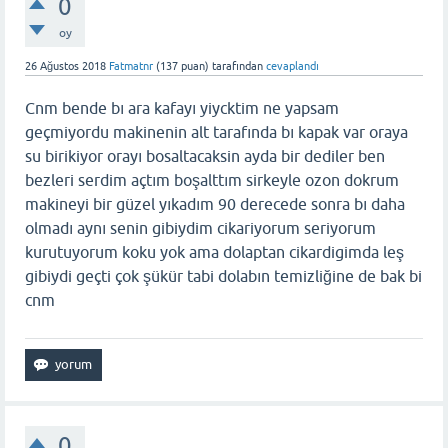
0
oy
26 Ağustos 2018
Fatmatnr
(
137
puan)
tarafından
cevaplandı
Cnm bende bı ara kafayı yiycktim ne yapsam
geçmiyordu makinenin alt tarafında bı kapak var oraya
su birikiyor orayı bosaltacaksin ayda bir dediler ben
bezleri serdim açtım boşalttım sirkeyle ozon dokrum
makineyi bir güzel yıkadım 90 derecede sonra bı daha
olmadı aynı senin gibiydim cikariyorum seriyorum
kurutuyorum koku yok ama dolaptan cikardigimda leş
gibiydi geçti çok şükür tabi dolabın temizliğine de bak bi
cnm
0