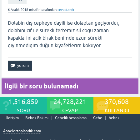
6 Aralık 2018
misafir
tarafından
cevaplandı
Dolabin dış cepheye dayili ise dolaptan geçiyordur,
dolabini cif ile surekli tertemiz sil cogu zaman
kapaklarini acik birak benimde uzun sürekli
giyinmedigim düğün kıyafetlerim kokuyor.
İlgili bir soru bulunamadı
1,516,859
24,728,221
370,608
SORU
CEVAP
KULLANICI
İletişim
Bebek Bakımı
Gebelik hesaplama
Gebe
bebek
Annelertoplandik.com