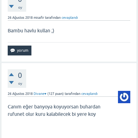
oy
26 Ağustos 2018
misafir
tarafından
cevaplandı
Bambu havlu kullan ;)
0
oy
26 Ağustos 2018
Divane♥️
(
127
puan)
tarafından
cevaplandı
Canım eğer banyoya koyuyorsan buhardan
rufunet olur kuru kalabilecek bi yere koy