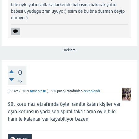
bile oyle yatio.valla sallarkende babasina bakarak yatio
babasi uyudugu zmn uyuyo :) esim de bu bna dusman deyip
duruyo :)
-Reklam-
0
oy
15 Ocak 2019
❤️merve❤️
(
1,380
puan)
tarafından
cevaplandı
Süt korumaz etrafımda öyle hamile kalan kişiler var
eşin korunsun yada sen spiral taktır ama öyle bile
hamile kalanlar var kayabiliyor bazen