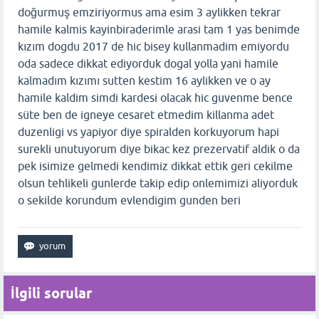
doğurmuş emziriyormus ama esim 3 aylikken tekrar
hamile kalmis kayinbiraderimle arasi tam 1 yas benimde
kızım dogdu 2017 de hic bisey kullanmadim emiyordu
oda sadece dikkat ediyorduk dogal yolla yani hamile
kalmadım kızımı sutten kestim 16 aylikken ve o ay
hamile kaldim simdi kardesi olacak hic guvenme bence
süte ben de igneye cesaret etmedim killanma adet
duzenligi vs yapiyor diye spiralden korkuyorum hapi
surekli unutuyorum diye bikac kez prezervatif aldik o da
pek isimize gelmedi kendimiz dikkat ettik geri cekilme
olsun tehlikeli gunlerde takip edip onlemimizi aliyorduk
o sekilde korundum evlendigim gunden beri
İlgili sorular