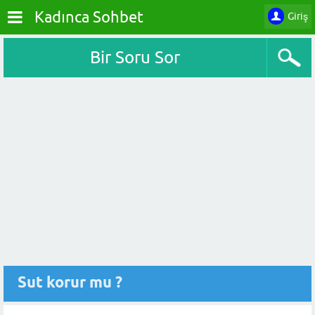
Kadınca Sohbet
Giriş
Bir Soru Sor
Sut korur mu ?