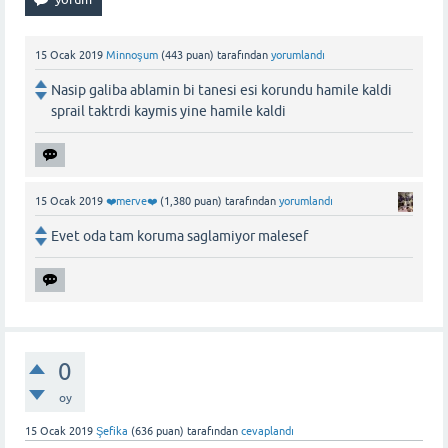
15 Ocak 2019
Minnoşum
(
443
puan)
tarafından
yorumlandı
Nasip galiba ablamin bi tanesi esi korundu hamile kaldi
sprail taktrdi kaymis yine hamile kaldi
15 Ocak 2019
❤️merve❤️
(
1,380
puan)
tarafından
yorumlandı
Evet oda tam koruma saglamiyor malesef
0
oy
15 Ocak 2019
Şefika
(
636
puan)
tarafından
cevaplandı