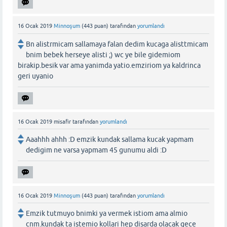
16 Ocak 2019
Minnoşum
(
443
puan)
tarafından
yorumlandı
Bn alistrmicam sallamaya falan dedim kucaga alisttmicam
bnim bebek herseye alisti ;) wc ye bile gidemiom
birakip.besik var ama yanimda yatio.emziriom ya kaldrinca
geri uyanio
16 Ocak 2019
misafir
tarafından
yorumlandı
Aaahhh ahhh :D emzik kundak sallama kucak yapmam
dedigim ne varsa yapmam 45 gunumu aldi :D
16 Ocak 2019
Minnoşum
(
443
puan)
tarafından
yorumlandı
Emzik tutmuyo bnimki ya vermek istiom ama almio
cnm.kundak ta istemio kollari hep disarda olacak gece