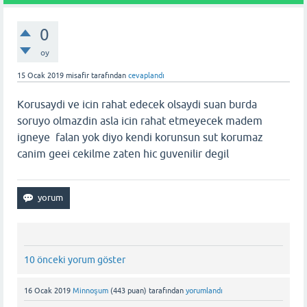
0
oy
15 Ocak 2019
misafir
tarafından
cevaplandı
Korusaydi ve icin rahat edecek olsaydi suan burda
soruyo olmazdin asla icin rahat etmeyecek madem
igneye falan yok diyo kendi korunsun sut korumaz
canim geei cekilme zaten hic guvenilir degil
10 önceki yorum göster
16 Ocak 2019
Minnoşum
(
443
puan)
tarafından
yorumlandı