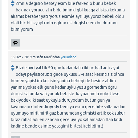
Zmnla degisio hersey esim bile farkedio bunu bebek
bakmak yorucu ztn bide bnimki gbi kucga alisksa kokuma
alismis beraber yatiryoruz esimle ayri uyuyoruz bebek oldu
olali.hic bi is yaptrmio oglum nsl degistrcem bu durumu
bilmiyorum
16 Ocak 2019
misafir
tarafından
yorumlandı
Bizde ayri yattik 50 gun kadar daha iki uc haftadir ayni
odayi paylasioruz :) gece uykusu 3-4 saat kesintisiz olnca
hemen yapistim kocisin yanina bebegi de besige aldim
yanima yoksa elli gune kadar uyku yuzu gormedim dgru
durust salonda yatiyoduk bebisle kaynanamla nobetlese
bakiyoduk iki saat uykuyla duruyodum butun gun ya
kaynanam dinlendiriyody beni ya esim gece bile sallamadan
uyumuyo miril miril gaz burnumdan gelmisti artik cok sukur
biraz rahatladi en azndan gece uyuyo sallamadan flan kndi
kndine bende esimle yatagimi birlestirebildim :)