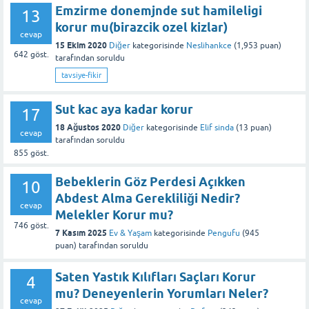
Emzirme donemjnde sut hamileligi
13
korur mu(birazcik ozel kizlar)
cevap
15 Ekim 2020
Diğer
kategorisinde
Neslihankce
(
1,953
puan)
642
göst.
tarafından
soruldu
tavsiye-fikir
Sut kac aya kadar korur
17
18 Ağustos 2020
Diğer
kategorisinde
Elif sinda
(
13
puan)
cevap
tarafından
soruldu
855
göst.
Bebeklerin Göz Perdesi Açıkken
10
Abdest Alma Gerekliliği Nedir?
cevap
Melekler Korur mu?
746
göst.
7 Kasım 2025
Ev & Yaşam
kategorisinde
Pengufu
(
945
puan)
tarafından
soruldu
Saten Yastık Kılıfları Saçları Korur
4
mu? Deneyenlerin Yorumları Neler?
cevap