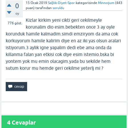
15 Ocak 2019
Sağlık-Diyet-Spor
kategorisinde
Minnoşum
(
443
0
puan)
tarafından
soruldu
oy
Kizlar kirkim yeni cikti geri cekilmeyle
776
göst.
korunalim dio esim.bebekten once 3 ay oyle
korunduk hamile kalmadim.simdi emziryom da ama cok
korkuyorum hamile kalirim diye en az iki yas olsun aralari
istiyorum.3 aylik igne yapalim dedi ebe ama onda da
killanma falan yan etkisi cok diye esim istemio.bska bi
yontem yok mu emin olacagim.yada bu sekilde hem
sutum korur mu hemde geri cekilme yeterlj mi ?
4
Cevaplar