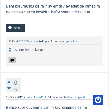
Beni korumuştu kızım 7 ay emdi 7 ay adet de olmadim
ne zaman sütten kesildi 1 hafta sonra adet oldun
15 Ocak 2019
Minnoşum
(
443
puan)
tarafından
yorumlandı
Ins cnm bni de korur
0
oy
15 Ocak 2019
❤Öykümİlkem❤
(
3,851
puan)
tarafından
cevaplandı
Bence süte guvenme canim kaynanamda eşimi