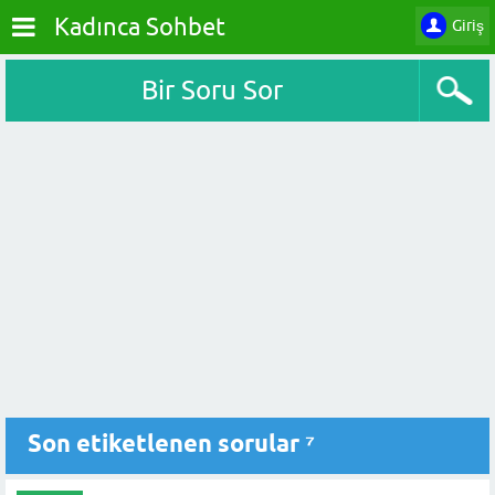
Kadınca Sohbet
Giriş
Bir Soru Sor
Son etiketlenen sorular ⁷