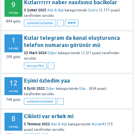
Kızlarrrrrr naber nasılsınız bacikolar
9
3 Şubat 2025
Aile & Aşk
kategorisinde
Cedric
(
1,171
puan)
cevap
tarafından
soruldu
894
göst.
sohbet♥️muhabbet
⁷
❤❤❤
Kızlar telegram da kanal oluşturunca
1
telefon numarası görünür mü
cevap
22 Mart 2024
Diğer
kategorisinde
L5
(
21
puan)
tarafından
209
göst.
soruldu
tavsiye-fikir
⁷
Eşimi özledim yaa
12
8 Eylül 2022
Diğer
kategorisinde
Eda...
(
634
puan)
cevap
tarafından
soruldu
746
göst.
sohbet♥️muhabbet
⁷
Cikinti var erkek mi
8
5 Temmuz 2022
Aile & Aşk
kategorisinde
Nursel45
(
15
cevap
puan)
tarafından
soruldu