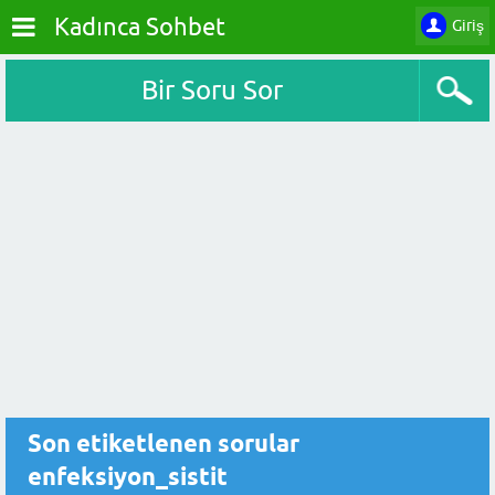
Kadınca Sohbet
Giriş
Bir Soru Sor
Son etiketlenen sorular
enfeksiyon_sistit