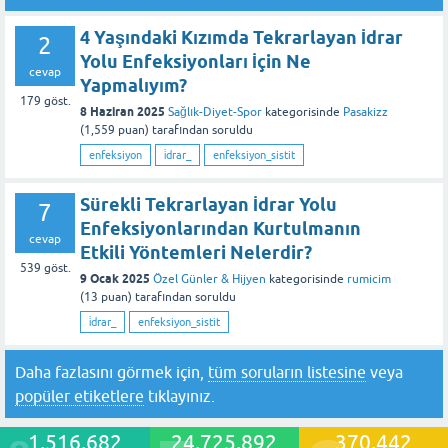
4 Yaşındaki Kızımda Tekrarlayan İdrar
2
Yolu Enfeksiyonları İçin Ne
cevap
Yapmalıyım?
179
göst.
8 Haziran 2025
Sağlık-Diyet-Spor
kategorisinde
Pasakizz
(
1,559
puan)
tarafından
soruldu
enfeksiyon
i̇drar_
enfeksiyon_sistit
Sürekli Tekrarlayan İdrar Yolu
7
Enfeksiyonlarından Kurtulmanın
cevap
Etkili Yöntemleri Nelerdir?
539
göst.
9 Ocak 2025
Özel Günler & Hijyen
kategorisinde
rumicim
(
13
puan)
tarafından
soruldu
i̇drar_
enfeksiyon_sistit
Daha fazlasını görmek için,
tüm soruların listesine
veya
popüler etiketlere
tıklayınız.
1,516,682
24,725,892
370,442