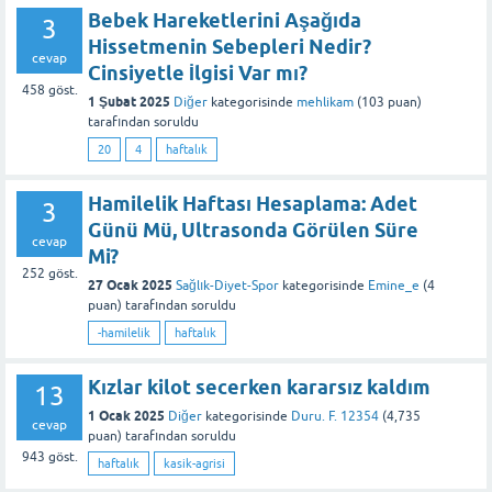
Bebek Hareketlerini Aşağıda
3
Hissetmenin Sebepleri Nedir?
cevap
Cinsiyetle İlgisi Var mı?
458
göst.
1 Şubat 2025
Diğer
kategorisinde
mehlikam
(
103
puan)
tarafından
soruldu
20
4
haftalık
Hamilelik Haftası Hesaplama: Adet
3
Günü Mü, Ultrasonda Görülen Süre
cevap
Mi?
252
göst.
27 Ocak 2025
Sağlık-Diyet-Spor
kategorisinde
Emine_e
(
4
puan)
tarafından
soruldu
-hamilelik
haftalık
Kızlar kilot secerken kararsız kaldım
13
1 Ocak 2025
Diğer
kategorisinde
Duru. F. 12354
(
4,735
cevap
puan)
tarafından
soruldu
943
göst.
haftalık
kasik-agrisi