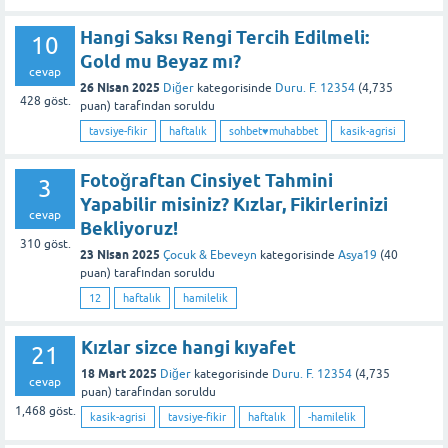
Hangi Saksı Rengi Tercih Edilmeli:
10
Gold mu Beyaz mı?
cevap
26 Nisan 2025
Diğer
kategorisinde
Duru. F. 12354
(
4,735
428
göst.
puan)
tarafından
soruldu
tavsiye-fikir
haftalık
sohbet♥️muhabbet
kasik-agrisi
Fotoğraftan Cinsiyet Tahmini
3
Yapabilir misiniz? Kızlar, Fikirlerinizi
cevap
Bekliyoruz!
310
göst.
23 Nisan 2025
Çocuk & Ebeveyn
kategorisinde
Asya19
(
40
puan)
tarafından
soruldu
12
haftalık
hamilelik
Kızlar sizce hangi kıyafet
21
18 Mart 2025
Diğer
kategorisinde
Duru. F. 12354
(
4,735
cevap
puan)
tarafından
soruldu
1,468
göst.
kasik-agrisi
tavsiye-fikir
haftalık
-hamilelik