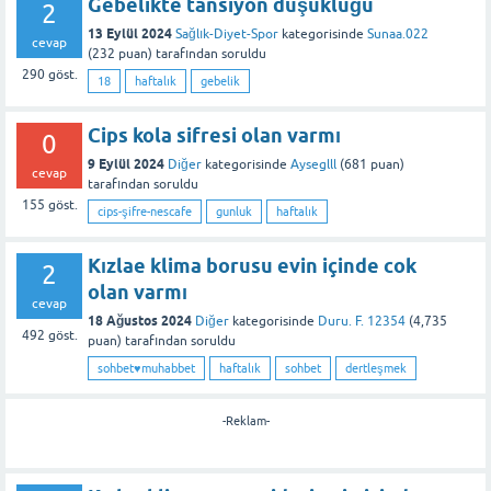
Gebelikte tansiyon düşüklüğü
2
13 Eylül 2024
Sağlık-Diyet-Spor
kategorisinde
Sunaa.022
cevap
(
232
puan)
tarafından
soruldu
290
göst.
18
haftalık
gebelik
Cips kola sifresi olan varmı
0
9 Eylül 2024
Diğer
kategorisinde
Ayseglll
(
681
puan)
cevap
tarafından
soruldu
155
göst.
cips-şifre-nescafe
gunluk
haftalık
Kızlae klima borusu evin içinde cok
2
olan varmı
cevap
18 Ağustos 2024
Diğer
kategorisinde
Duru. F. 12354
(
4,735
492
göst.
puan)
tarafından
soruldu
sohbet♥️muhabbet
haftalık
sohbet
dertleşmek
-Reklam-