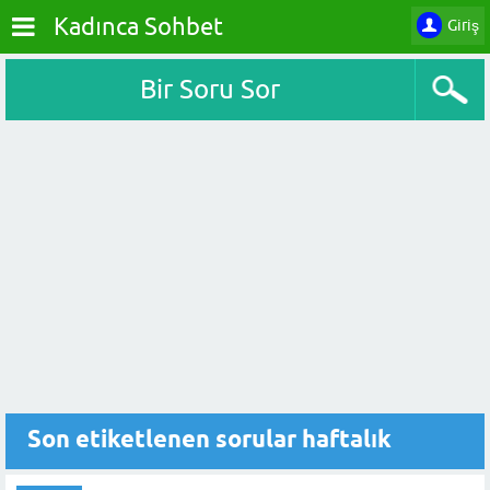
Kadınca Sohbet
Giriş
Bir Soru Sor
Son etiketlenen sorular haftalık