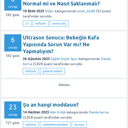
Normal mi ve Nasıl Saklanmalı?
cevap
10 Ekim 2025
Diğer
kategorisinde
pinar_klc80
(
52
puan)
262
göst.
tarafından
soruldu
21
haftalık
anne-sütü
Ultrason Sonucu: Bebeğin Kafa
6
Yapısında Sorun Var mı? Ne
cevap
Yapmalıyım?
542
göst.
26 Ağustos 2025
Sağlık-Diyet-Spor
kategorisinde
Damla
berna
(
3,828
puan)
tarafından
soruldu
haftalık
gebelik-bebek
-Reklam-
Şu an hangi moddasın?
23
14 Haziran 2025
Aile & Aşk
kategorisinde
Damla berna
cevap
(
3,828
puan)
tarafından
soruldu
721
göst.
haftalık
sohbet♥️muhabbet
tavsiye