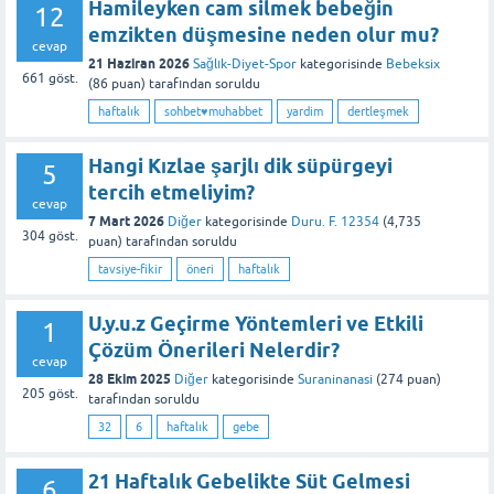
Hamileyken cam silmek bebeğin
12
emzikten düşmesine neden olur mu?
cevap
21 Haziran 2026
Sağlık-Diyet-Spor
kategorisinde
Bebeksix
661
göst.
(
86
puan)
tarafından
soruldu
haftalık
sohbet♥️muhabbet
yardim
dertleşmek
Hangi Kızlae şarjlı dik süpürgeyi
5
tercih etmeliyim?
cevap
7 Mart 2026
Diğer
kategorisinde
Duru. F. 12354
(
4,735
304
göst.
puan)
tarafından
soruldu
tavsiye-fikir
öneri
haftalık
U.y.u.z Geçirme Yöntemleri ve Etkili
1
Çözüm Önerileri Nelerdir?
cevap
28 Ekim 2025
Diğer
kategorisinde
Suraninanasi
(
274
puan)
205
göst.
tarafından
soruldu
32
6
haftalık
gebe
21 Haftalık Gebelikte Süt Gelmesi
6