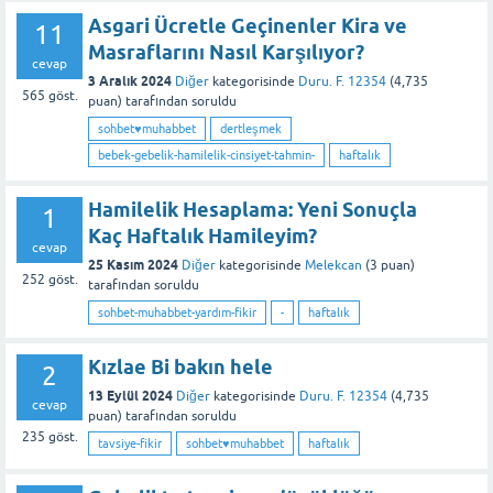
Asgari Ücretle Geçinenler Kira ve
11
Masraflarını Nasıl Karşılıyor?
cevap
3 Aralık 2024
Diğer
kategorisinde
Duru. F. 12354
(
4,735
565
göst.
puan)
tarafından
soruldu
sohbet♥️muhabbet
dertleşmek
bebek-gebelik-hamilelik-cinsiyet-tahmin-
haftalık
Hamilelik Hesaplama: Yeni Sonuçla
1
Kaç Haftalık Hamileyim?
cevap
25 Kasım 2024
Diğer
kategorisinde
Melekcan
(
3
puan)
252
göst.
tarafından
soruldu
sohbet-muhabbet-yardım-fikir
-
haftalık
Kızlae Bi bakın hele
2
13 Eylül 2024
Diğer
kategorisinde
Duru. F. 12354
(
4,735
cevap
puan)
tarafından
soruldu
235
göst.
tavsiye-fikir
sohbet♥️muhabbet
haftalık