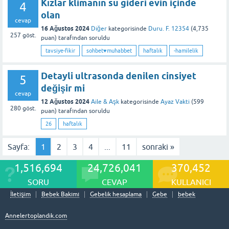
Kızlar klimanın su gideri evin içinde
4
olan
cevap
16 Ağustos 2024
Diğer
kategorisinde
Duru. F. 12354
(
4,735
257
göst.
puan)
tarafından
soruldu
tavsiye-fikir
sohbet♥️muhabbet
haftalık
-hamilelik
Detayli ultrasonda denilen cinsiyet
5
değişir mi
cevap
12 Ağustos 2024
Aile & Aşk
kategorisinde
Ayaz Vakti
(
599
280
göst.
puan)
tarafından
soruldu
26
haftalık
Sayfa:
1
2
3
4
...
11
sonraki »
1,516,694
24,726,041
370,452
SORU
CEVAP
KULLANICI
İletişim
Bebek Bakımı
Gebelik hesaplama
Gebe
bebek
Annelertoplandik.com