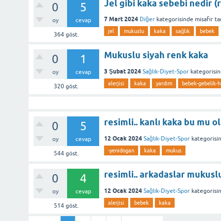
Jel gibi kaka sebebi nedir (
0
5
7 Mart 2024
Diğer
kategorisinde
misafir
ta
oy
cevap
jel
mukuslu
kaka
sağlık
bebek
364
göst.
Mukuslu siyah renk kaka
0
1
3 Şubat 2024
Sağlık-Diyet-Spor
kategorisi
oy
cevap
alerjisi
kaka
yardım
bebek-gebelik-ha
320
göst.
resimli.. kanlı kaka bu mu o
0
5
12 Ocak 2024
Sağlık-Diyet-Spor
kategorisi
oy
cevap
-yenidogan
kaka
mukus
544
göst.
resimli.. arkadaslar mukusl
0
4
12 Ocak 2024
Sağlık-Diyet-Spor
kategorisi
oy
cevap
alerjisi
bebek
kaka
514
göst.