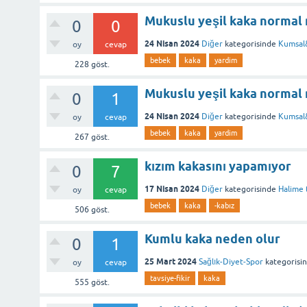
Mukuslu yeşil kaka normal 
0
0
24 Nisan 2024
Diğer
kategorisinde
Kumsal
oy
cevap
bebek
kaka
yardim
228
göst.
Mukuslu yeşil kaka normal 
0
1
24 Nisan 2024
Diğer
kategorisinde
Kumsal
oy
cevap
bebek
kaka
yardim
267
göst.
kızım kakasını yapamıyor
0
7
17 Nisan 2024
Diğer
kategorisinde
Halime 
oy
cevap
bebek
kaka
-kabız
506
göst.
Kumlu kaka neden olur
0
1
25 Mart 2024
Sağlık-Diyet-Spor
kategorisi
oy
cevap
tavsiye-fikir
kaka
555
göst.