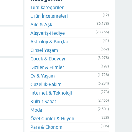
Tüm kategoriler
(12)
Ürün İncelemeleri
(86,178)
Aile & Aşk
(23,766)
Alışveriş-Hediye
(41)
Astroloji & Burçlar
(662)
Cinsel Yaşam
(3,978)
Çocuk & Ebeveyn
(197)
Diziler & Filmler
(1,728)
Ev & Yaşam
(6,234)
Güzellik-Bakım
(273)
İnternet & Teknoloji
(2,455)
Kültür-Sanat
(2,501)
Moda
(228)
Özel Günler & Hijyen
(306)
Para & Ekonomi