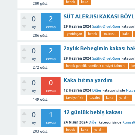
bebek
kaka
209
göst.
SÜT ALERJİSİ KAKASI BÖYLE
0
2
29 Haziran 2024
Sağlık-Diyet-Spor
kategori
oy
cevap
-yenidogan
bebek
-mukuslu
kaka
286
göst.
2aylık Bebegimin kakası bak
0
2
29 Haziran 2024
Sağlık-Diyet-Spor
kategori
oy
cevap
bebek-gebelik-hamilelik-cinsiyet-tahmin-
be
272
göst.
Kaka tutma yardım
0
0
12 Haziran 2024
Diğer
kategorisinde
Ntsy
oy
cevap
tavsiye-fikir
tuvalet
kaka
yardim
149
göst.
12 günlük bebiş kakası
0
1
24 Nisan 2024
Diğer
kategorisinde
Kumsal
oy
cevap
bebek
kaka
yardim
203
göst.