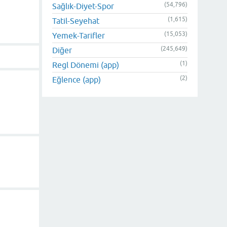
(54,796)
Sağlık-Diyet-Spor
(1,615)
Tatil-Seyehat
(15,053)
Yemek-Tarifler
(245,649)
Diğer
(1)
Regl Dönemi (app)
(2)
Eğlence (app)