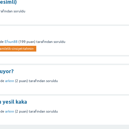
resimli)
rafından
soruldu
nde
Efsun88
(
199
puan)
tarafından
soruldu
milelik-cinsiyet-tahmin-
luyor?
nde
arknn
(
2
puan)
tarafından
soruldu
u yesil kaka
nde
arknn
(
2
puan)
tarafından
soruldu