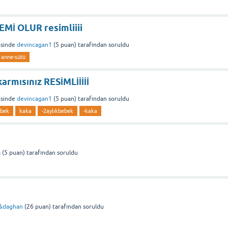
Mİ OLUR resimliiii
sinde
devincagan1
(
5
puan)
tarafından
soruldu
anne-sütü
armısınız RESİMLİİİİİ
sinde
devincagan1
(
5
puan)
tarafından
soruldu
bek
kaka
-2aylıkbebek
-kaka
a
(
5
puan)
tarafından
soruldu
&daghan
(
26
puan)
tarafından
soruldu