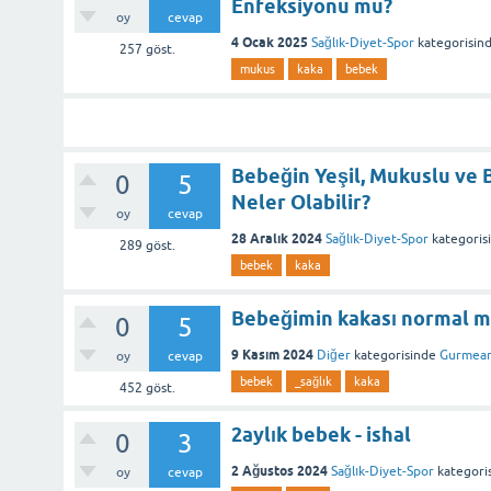
Enfeksiyonu mu?
oy
cevap
4 Ocak 2025
Sağlık-Diyet-Spor
kategorisin
257
göst.
mukus
kaka
bebek
Bebeğin Yeşil, Mukuslu ve 
0
5
Neler Olabilir?
oy
cevap
28 Aralık 2024
Sağlık-Diyet-Spor
kategoris
289
göst.
bebek
kaka
Bebeğimin kakası normal mi
0
5
9 Kasım 2024
Diğer
kategorisinde
Gurmea
oy
cevap
bebek
_sağlık
kaka
452
göst.
2aylık bebek - ishal
0
3
2 Ağustos 2024
Sağlık-Diyet-Spor
kategori
oy
cevap