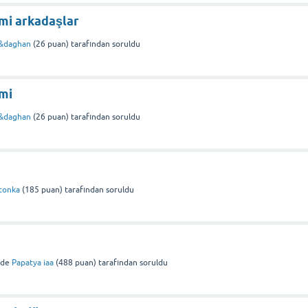
mi arkadaşlar
&daghan
(
26
puan)
tarafından
soruldu
mi
&daghan
(
26
puan)
tarafından
soruldu
tonka
(
185
puan)
tarafından
soruldu
nde
Papatya iaa
(
488
puan)
tarafından
soruldu