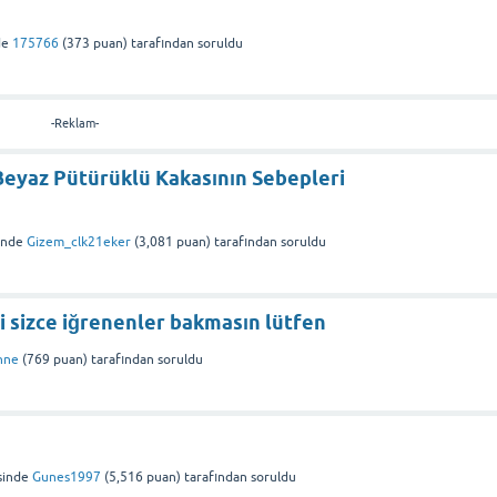
de
175766
(
373
puan)
tarafından
soruldu
-Reklam-
Beyaz Pütürüklü Kakasının Sebepleri
inde
Gizem_clk21eker
(
3,081
puan)
tarafından
soruldu
 sizce iğrenenler bakmasın lütfen
nne
(
769
puan)
tarafından
soruldu
sinde
Gunes1997
(
5,516
puan)
tarafından
soruldu