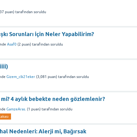
37
puan)
tarafından
soruldu
şkı Sorunları İçin Neler Yapabilirim?
inde
Asaf0
(
2
puan)
tarafından
soruldu
İİİ)
nde
Gizem_clk21eker
(
3,081
puan)
tarafından
soruldu
 mi? 4 aylık bebekte neden gözlemlenir?
nde
GamzeAras.
(
1
puan)
tarafından
soruldu
kakası
al Nedenleri: Alerji mi, Bağırsak