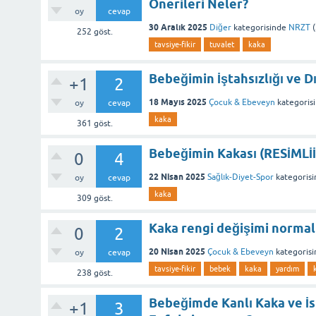
Önerileri Neler?
oy
cevap
30 Aralık 2025
Diğer
kategorisinde
NRZT
(
252
göst.
tavsiye-fikir
tuvalet
kaka
Bebeğimin İştahsızlığı ve Dı
+1
2
18 Mayıs 2025
Çocuk & Ebeveyn
kategoris
oy
cevap
kaka
361
göst.
Bebeğimin Kakası (RESİMLİİİ
0
4
22 Nisan 2025
Sağlık-Diyet-Spor
kategorisi
oy
cevap
kaka
309
göst.
Kaka rengi değişimi normal
0
2
20 Nisan 2025
Çocuk & Ebeveyn
kategorisi
oy
cevap
tavsiye-fikir
bebek
kaka
yardım
238
göst.
Bebeğimde Kanlı Kaka ve İsh
+1
3