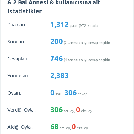
& 2 Bal Annesi & kullanıcısına ait
istatistikler
1,312
Puanları:
puan (
972
. sırada)
200
Soruları:
(
2
tanesi en iyi cevap seçildi)
746
Cevapları:
(
4
tanesi en iyi cevap seçildi)
2,383
Yorumları:
0
306
Oyları:
soru,
cevap
306
0
Verdiği Oylar:
artı oy,
eksi oy
68
0
Aldığı Oylar:
artı oy,
eksi oy