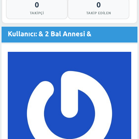
0
0
TAKIPÇI
TAKIP EDILEN
Kullanıcı: & 2 Bal Annesi &