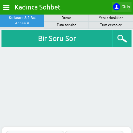
Kadınca Sohbet
Giriş
Kullanıcı: & 2 Bal
Duvar
Yeni etkinlikler
Annesi &
Tüm sorular
Tüm cevaplar
Bir Soru Sor