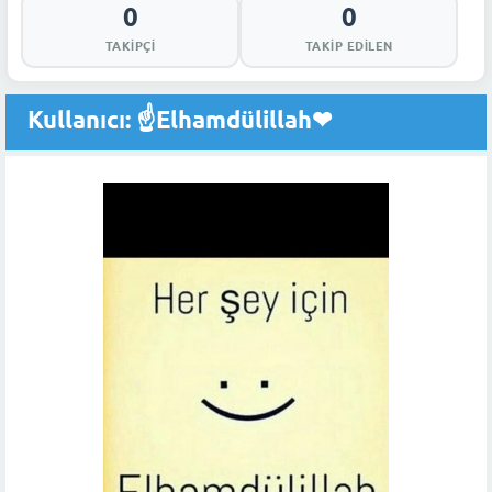
0
0
TAKIPÇI
TAKIP EDILEN
Kullanıcı: ☝️Elhamdülillah❤