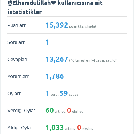
☝️Elhamdülillah❤ kullanıcısına ait
istatistikler
15,392
Puanları:
puan (
32
. sırada)
1
Soruları:
13,267
Cevapları:
(
70
tanesi en iyi cevap seçildi)
1,786
Yorumları:
1
59
Oyları:
soru,
cevap
60
0
Verdiği Oylar:
artı oy,
eksi oy
1,033
0
Aldığı Oylar:
artı oy,
eksi oy