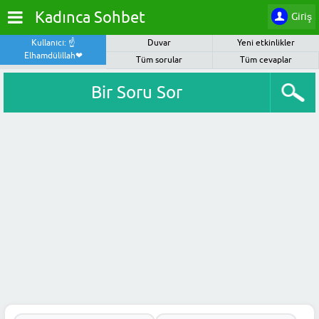
Kadınca Sohbet
Giriş
Kullanıcı: ☝️
Duvar
Yeni etkinlikler
Elhamdülillah❤
Tüm sorular
Tüm cevaplar
Bir Soru Sor