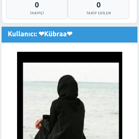
0
0
TAKIPÇI
TAKIP EDILEN
Kullanıcı: ❤Kübraa❤