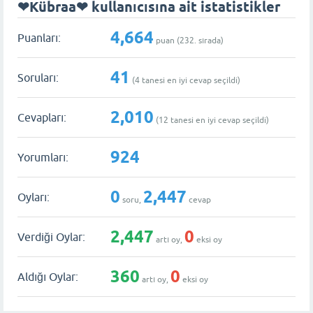
❤Kübraa❤ kullanıcısına ait istatistikler
4,664
Puanları:
puan (
232
. sırada)
41
Soruları:
(
4
tanesi en iyi cevap seçildi)
2,010
Cevapları:
(
12
tanesi en iyi cevap seçildi)
924
Yorumları:
0
2,447
Oyları:
soru,
cevap
2,447
0
Verdiği Oylar:
artı oy,
eksi oy
360
0
Aldığı Oylar:
artı oy,
eksi oy