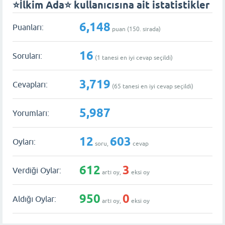
⭐İlkim Ada⭐ kullanıcısına ait istatistikler
6,148
Puanları:
puan (
150
. sırada)
16
Soruları:
(
1
tanesi en iyi cevap seçildi)
3,719
Cevapları:
(
65
tanesi en iyi cevap seçildi)
5,987
Yorumları:
12
603
Oyları:
soru,
cevap
612
3
Verdiği Oylar:
artı oy,
eksi oy
950
0
Aldığı Oylar:
artı oy,
eksi oy