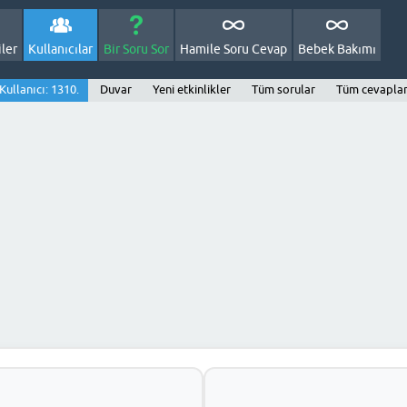
ler
Kullanıcılar
Bir Soru Sor
Hamile Soru Cevap
Bebek Bakımı
Kullanıcı: 1310.
Duvar
Yeni etkinlikler
Tüm sorular
Tüm cevapla