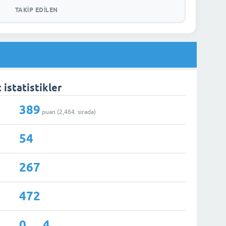
TAKIP EDILEN
 istatistikler
389
puan (
2,464
. sırada)
54
267
472
0
4