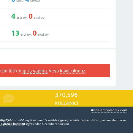
soru,
cevap
4
0
artı oy,
eksi oy
13
0
artı oy,
eksi oy
için lütfen
giriş yapınız
veya
kayıt olunuz
.
370,596
KULLANICI
AnnelerToplandik.com
Sağlayıcı
'dır. 5651 sayılı kanunun 5. maddesi gereği annelertoplandik.com, kullanıcılarının ve
aykırılık bildirimi
sayfasından bize bildirebilirsiniz.