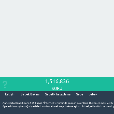
1,516,836
SORU
İletişim
Bebek Bakımı
Gebelik hesaplama
Gebe
bebek
Annelertoplandik.com, 5651 sayılı “İnternet Ortamında Yapılan Yayınların Düzenlenmesi Ve Bu
üyelerinin oluşturduğu içerikleri kontrol etmek veya hukuka aykırı bir faaliyetin söz konusu o