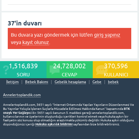
37'in duvarı
Bu duvara yazı göndermek için lütfen
giriş yapınız
veya
kayıt olunuz
.
1,516,839
24,728,002
370,596
SORU
CEVAP
KULLANICI
İletişim
Bebek Bakımı
Gebelik hesaplama
Gebe
bebek
Annelertoplandik.com
Annelertoplandik.com, 5651 sayılı “İnternet Ortamında Yapılan Yayınların Düzenlenmesi Ve
BTK
Bu Yayınlar Yoluyla İşlenen Suçlarla Mücadele Edilmesi Hakkında Kanun” kapsamında
onaylı Yer Sağlayıcı
'dır. 5651 sayılı kanunun 5. maddesi gereği annelertoplandik.com,
kullanıcılarının ve üyelerinin oluşturduğu içerikleri kontrol etmek veya hukuka aykırı bir
faaliyetin söz konusu olup olmadığını araştırmakla yükümlü değildir. Hukuka aykırı olduğunu
Hukuka aykırılık bildirimi
düşündüğünüz içeriği
sayfasından bize bildirebilirsiniz.