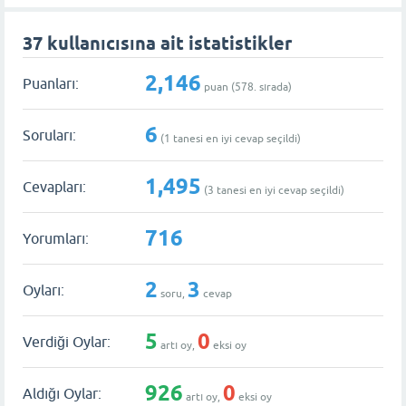
37 kullanıcısına ait istatistikler
2,146
Puanları:
puan (
578
. sırada)
6
Soruları:
(
1
tanesi en iyi cevap seçildi)
1,495
Cevapları:
(
3
tanesi en iyi cevap seçildi)
716
Yorumları:
2
3
Oyları:
soru,
cevap
5
0
Verdiği Oylar:
artı oy,
eksi oy
926
0
Aldığı Oylar:
artı oy,
eksi oy