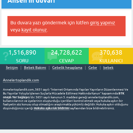
Ahsen'in duvarı
Bu duvara yazı göndermek için lütfen
giriş yapınız
veya
kayıt olunuz
.
1,516,890
24,728,622
370,638
SORU
CEVAP
KULLANICI
İletişim
Bebek Bakımı
Gebelik hesaplama
Gebe
bebek
Annelertoplandik.com
Annelertoplandik.com, 5651 sayılı “İnternet Ortamında Yapılan Yayınların Düzenlenmesi Ve
BTK
Bu Yayınlar Yoluyla İşlenen Suçlarla Mücadele Edilmesi Hakkında Kanun” kapsamında
onaylı Yer Sağlayıcı
'dır. 5651 sayılı kanunun 5. maddesi gereği annelertoplandik.com,
kullanıcılarının ve üyelerinin oluşturduğu içerikleri kontrol etmek veya hukuka aykırı bir
faaliyetin söz konusu olup olmadığını araştırmakla yükümlü değildir. Hukuka aykırı olduğunu
Hukuka aykırılık bildirimi
düşündüğünüz içeriği
sayfasından bize bildirebilirsiniz.