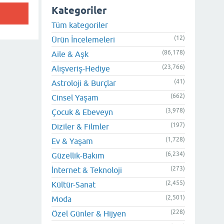
Kategoriler
Tüm kategoriler
(12)
Ürün İncelemeleri
(86,178)
Aile & Aşk
(23,766)
Alışveriş-Hediye
(41)
Astroloji & Burçlar
(662)
Cinsel Yaşam
(3,978)
Çocuk & Ebeveyn
(197)
Diziler & Filmler
(1,728)
Ev & Yaşam
(6,234)
Güzellik-Bakım
(273)
İnternet & Teknoloji
(2,455)
Kültür-Sanat
(2,501)
Moda
(228)
Özel Günler & Hijyen