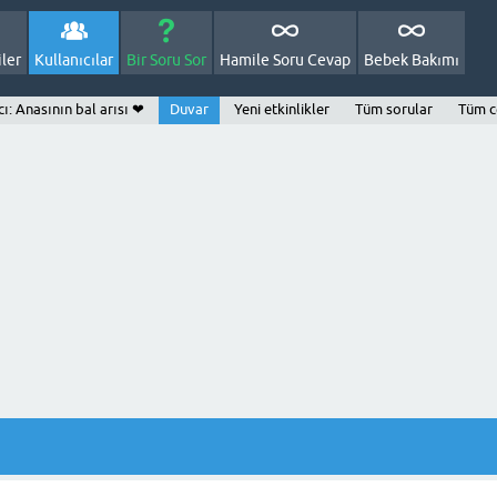
ler
Kullanıcılar
Bir Soru Sor
Hamile Soru Cevap
Bebek Bakımı
cı: Anasının bal arısı ❤
Duvar
Yeni etkinlikler
Tüm sorular
Tüm c