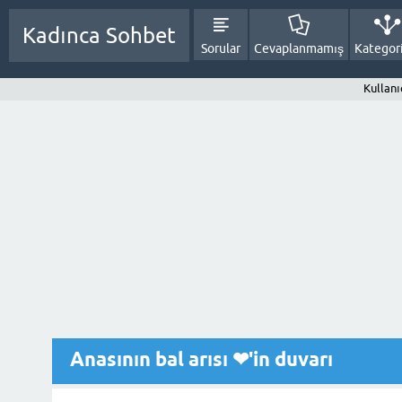
Kadınca Sohbet
Sorular
Cevaplanmamış
Kategori
Kullanı
Anasının bal arısı ❤'in duvarı