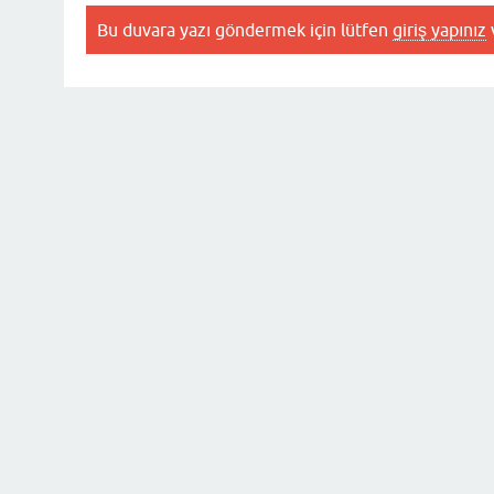
Bu duvara yazı göndermek için lütfen
giriş yapınız