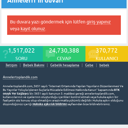
Annelerrr'in duvarı
Bu duvara yazı göndermek için lütfen
giriş yapınız
veya
kayıt olunuz
.
1,517,022
24,730,388
370,772
SORU
CEVAP
KULLANICI
İletişim
Bebek Bakımı
Gebelik hesaplama
Gebe
bebek
Annelertoplandik.com
Annelertoplandik.com, 5651 sayılı “İnternet Ortamında Yapılan Yayınların Düzenlenmesi Ve
BTK
Bu Yayınlar Yoluyla İşlenen Suçlarla Mücadele Edilmesi Hakkında Kanun” kapsamında
onaylı Yer Sağlayıcı
'dır. 5651 sayılı kanunun 5. maddesi gereği annelertoplandik.com,
kullanıcılarının ve üyelerinin oluşturduğu içerikleri kontrol etmek veya hukuka aykırı bir
faaliyetin söz konusu olup olmadığını araştırmakla yükümlü değildir. Hukuka aykırı olduğunu
Hukuka aykırılık bildirimi
düşündüğünüz içeriği
sayfasından bize bildirebilirsiniz.