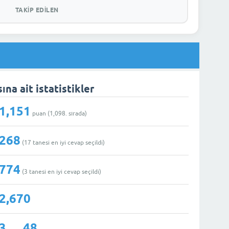
TAKIP EDILEN
ına ait istatistikler
1,151
puan (
1,098
. sırada)
268
(
17
tanesi en iyi cevap seçildi)
774
(
3
tanesi en iyi cevap seçildi)
2,670
3
48