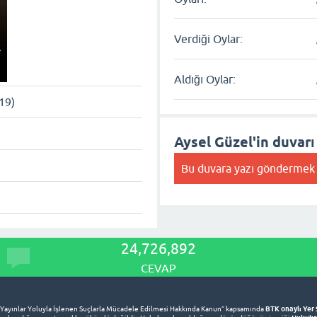
Verdiği Oylar:
Aldığı Oylar:
19)
Aysel Güzel'in duvarı
Bu duvara yazı göndermek 
24,726,892
CEVAP
BTK onaylı Yer 
 Yayınlar Yoluyla İşlenen Suçlarla Mücadele Edilmesi Hakkında Kanun” kapsamında