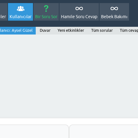
ler
Kullanıcılar
Bir Soru Sor
Hamile Soru Cevap
Bebek Bakımı
lanıcı: Aysel Güzel
Duvar
Yeni etkinlikler
Tüm sorular
Tüm cevap