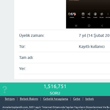
Üyelik zamanı:
7 yıl (14 Şubat 20
Tür:
Kayıtlı kullanıcı
Tam adı:
Yer:
1,516,751
SORU
İletişim
Bebek Bakımı
Gebelik hesaplama
Gebe
bebek
Annelertoplandik.com, 5651 sayılı “İnternet Ortamında Yapılan Yayınların Düzenlenmesi Ve Bu