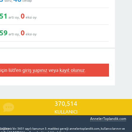
soru,
cevap
51
0
artı oy,
eksi oy
59
0
artı oy,
eksi oy
için lütfen
giriş yapınız
veya
kayıt olunuz
.
370,514
KULLANICI
AnnelerToplandik.com
Sağlayıcı
'dır. 5651 sayılı kanunun 5. maddesi gereği annelertoplandik.com, kullanıcılarının ve