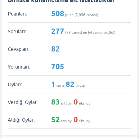
Biriiste kullanıcısına ait istatistikler
508
Puanları:
puan (
2,056
. sırada)
277
Soruları:
(
28
tanesi en iyi cevap seçildi)
82
Cevapları:
705
Yorumları:
1
82
Oyları:
soru,
cevap
83
0
Verdiği Oylar:
artı oy,
eksi oy
52
0
Aldığı Oylar:
artı oy,
eksi oy