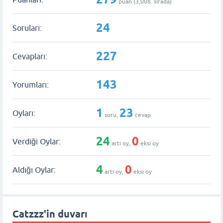
puan (
3,008
. sırada)
24
Soruları:
227
Cevapları:
143
Yorumları:
1
23
Oyları:
soru,
cevap
24
0
Verdiği Oylar:
artı oy,
eksi oy
4
0
Aldığı Oylar:
artı oy,
eksi oy
Catzzz'in duvarı