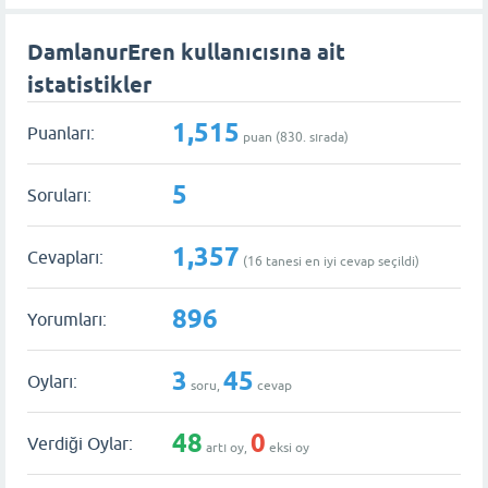
DamlanurEren kullanıcısına ait
istatistikler
1,515
Puanları:
puan (
830
. sırada)
5
Soruları:
1,357
Cevapları:
(
16
tanesi en iyi cevap seçildi)
896
Yorumları:
3
45
Oyları:
soru,
cevap
48
0
Verdiği Oylar:
artı oy,
eksi oy