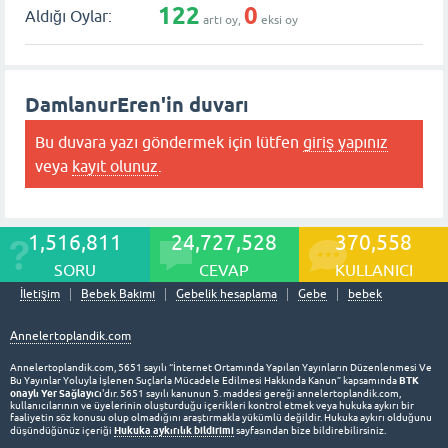
122
0
Aldığı Oylar:
artı oy,
eksi oy
DamlanurEren'in duvarı
Bu duvara yazı göndermek için lütfen
giriş yapınız
veya
kayıt olunuz
.
1,516,811
24,727,528
370,558
SORU
CEVAP
KULLANICI
İletişim
Bebek Bakımı
Gebelik hesaplama
Gebe
bebek
Annelertoplandik.com
Annelertoplandik.com, 5651 sayılı “İnternet Ortamında Yapılan Yayınların Düzenlenmesi Ve
BTK
Bu Yayınlar Yoluyla İşlenen Suçlarla Mücadele Edilmesi Hakkında Kanun” kapsamında
onaylı Yer Sağlayıcı
'dır. 5651 sayılı kanunun 5. maddesi gereği annelertoplandik.com,
kullanıcılarının ve üyelerinin oluşturduğu içerikleri kontrol etmek veya hukuka aykırı bir
faaliyetin söz konusu olup olmadığını araştırmakla yükümlü değildir. Hukuka aykırı olduğunu
Hukuka aykırılık bildirimi
düşündüğünüz içeriği
sayfasından bize bildirebilirsiniz.