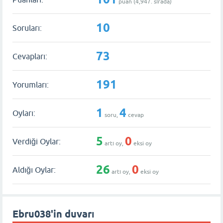
puan (
4,947
. sırada)
10
Soruları:
73
Cevapları:
191
Yorumları:
1
4
Oyları:
soru,
cevap
5
0
Verdiği Oylar:
artı oy,
eksi oy
26
0
Aldığı Oylar:
artı oy,
eksi oy
Ebru038'in duvarı