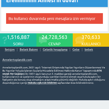
Efeminnnnn Annesi'in duvarı
Bu kullanıcı duvarında yeni mesajlara izin vermiyor
1,516,887
24,728,563
370,633
SORU
CEVAP
KULLANICI
İletişim
Bebek Bakımı
Gebelik hesaplama
Gebe
bebek
Annelertoplandik.com
Annelertoplandik.com, 5651 sayılı “İnternet Ortamında Yapılan Yayınların Düzenlenmesi Ve
BTK
Bu Yayınlar Yoluyla İşlenen Suçlarla Mücadele Edilmesi Hakkında Kanun” kapsamında
onaylı Yer Sağlayıcı
'dır. 5651 sayılı kanunun 5. maddesi gereği annelertoplandik.com,
kullanıcılarının ve üyelerinin oluşturduğu içerikleri kontrol etmek veya hukuka aykırı bir
faaliyetin söz konusu olup olmadığını araştırmakla yükümlü değildir. Hukuka aykırı olduğunu
Hukuka aykırılık bildirimi
düşündüğünüz içeriği
sayfasından bize bildirebilirsiniz.