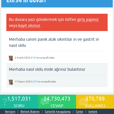
Elif34'in duvarı
Bu duvara yazı göndermek için lütfen
giriş yapınız
veya
kayıt olunuz
.
Merhaba canım panik atak sıkıntılar ın ve gastrit ın
nasıl oldu
2 Aralık 2024
2121erva
tarafından
Merhaba nasıl oldu mide ağrınız bulantınız
17 Kasım 2024
2121erva
tarafından
1,517,031
24,730,473
370,789
SORU
CEVAP
KULLANICI
İletişim
Bebek Bakımı
Gebelik hesaplama
Gebe
bebek