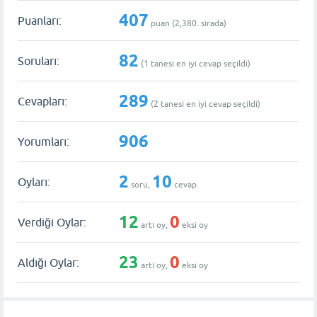
407
Puanları:
puan (
2,380
. sırada)
82
Soruları:
(
1
tanesi en iyi cevap seçildi)
289
Cevapları:
(
2
tanesi en iyi cevap seçildi)
906
Yorumları:
2
10
Oyları:
soru,
cevap
12
0
Verdiği Oylar:
artı oy,
eksi oy
23
0
Aldığı Oylar:
artı oy,
eksi oy