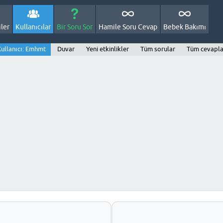
ler
Kullanıcılar
Bir Soru Sor
Hamile Soru Cevap
Bebek Bakımı
Kullanıcı: Emhmt
Duvar
Yeni etkinlikler
Tüm sorular
Tüm cevapla