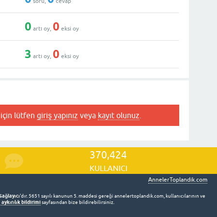
soru,
cevap
0
0
artı oy,
eksi oy
3
0
artı oy,
eksi oy
için lütfen
giriş yapınız
veya
kayıt olunuz
.
370,424
KULLANICI
AnnelerToplandik.com
Sağlayıcı
'dır. 5651 sayılı kanunun 5. maddesi gereği annelertoplandik.com, kullanıcılarının ve
aykırılık bildirimi
sayfasından bize bildirebilirsiniz.