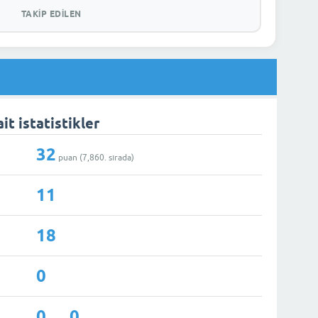
TAKIP EDILEN
it istatistikler
32
puan (
7,860
. sırada)
11
18
0
0
0