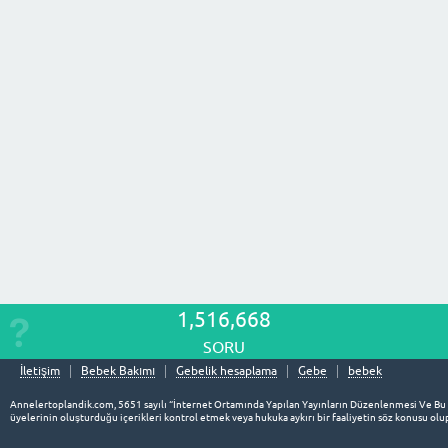
1,516,668
SORU
İletişim
Bebek Bakımı
Gebelik hesaplama
Gebe
bebek
Annelertoplandik.com, 5651 sayılı “İnternet Ortamında Yapılan Yayınların Düzenlenmesi Ve Bu
üyelerinin oluşturduğu içerikleri kontrol etmek veya hukuka aykırı bir faaliyetin söz konusu o