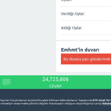
Verdiği Oylar:
Aldığı Oylar:
Emhmt'in duvarı
Bu duvara yazı göndermek 
24,725,606
CEVAP
BTK onaylı Yer 
 Yayınlar Yoluyla İşlenen Suçlarla Mücadele Edilmesi Hakkında Kanun” kapsamında
Hukuka 
lup olmadığını araştırmakla yükümlü değildir. Hukuka aykırı olduğunu düşündüğünüz içeriği