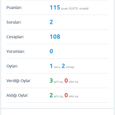
115
Puanları:
puan (
4,676
. sırada)
2
Soruları:
108
Cevapları:
0
Yorumları:
1
2
Oyları:
soru,
cevap
3
0
Verdiği Oylar:
artı oy,
eksi oy
2
0
Aldığı Oylar:
artı oy,
eksi oy