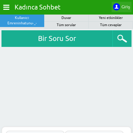
Kadınca Sohbet
Giriş
Kullanıcı:
Duvar
Yeni etkinlikler
Emreninhatunu-_-
Tüm sorular
Tüm cevaplar
Bir Soru Sor