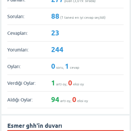
puan (
3,019
. sırada)
88
Soruları:
(
1
tanesi en iyi cevap seçildi)
23
Cevapları:
244
Yorumları:
0
1
Oyları:
soru,
cevap
1
0
Verdiği Oylar:
artı oy,
eksi oy
94
0
Aldığı Oylar:
artı oy,
eksi oy
Esmer ghh'in duvarı