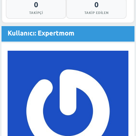
0
0
TAKIPÇI
TAKIP EDILEN
Kullanıcı: Expertmom