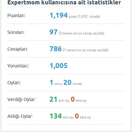
Expertmom kullanıcısına ait istatistikler
1,194
Puanları:
puan (
1,052
. sırada)
97
Soruları:
(
3
tanesi en iyi cevap seçildi)
786
Cevapları:
(
1
tanesi en iyi cevap seçildi)
1,005
Yorumları:
1
20
Oyları:
soru,
cevap
21
0
Verdiği Oylar:
artı oy,
eksi oy
134
0
Aldığı Oylar:
artı oy,
eksi oy