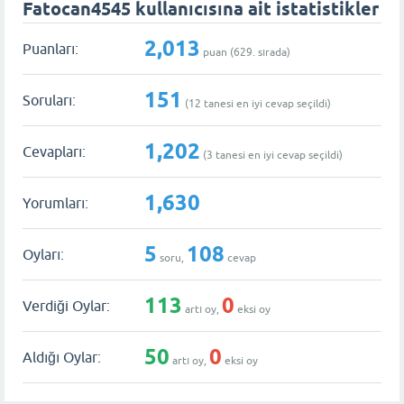
Fatocan4545 kullanıcısına ait istatistikler
2,013
Puanları:
puan (
629
. sırada)
151
Soruları:
(
12
tanesi en iyi cevap seçildi)
1,202
Cevapları:
(
3
tanesi en iyi cevap seçildi)
1,630
Yorumları:
5
108
Oyları:
soru,
cevap
113
0
Verdiği Oylar:
artı oy,
eksi oy
50
0
Aldığı Oylar:
artı oy,
eksi oy