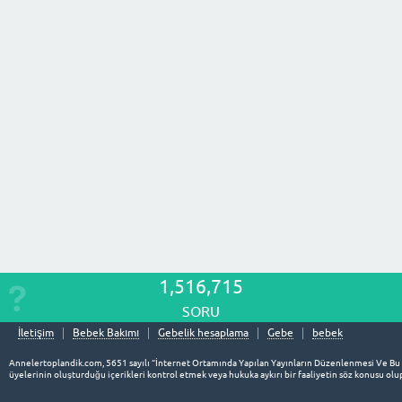
1,516,715
SORU
İletişim
Bebek Bakımı
Gebelik hesaplama
Gebe
bebek
Annelertoplandik.com, 5651 sayılı “İnternet Ortamında Yapılan Yayınların Düzenlenmesi Ve Bu
üyelerinin oluşturduğu içerikleri kontrol etmek veya hukuka aykırı bir faaliyetin söz konusu o