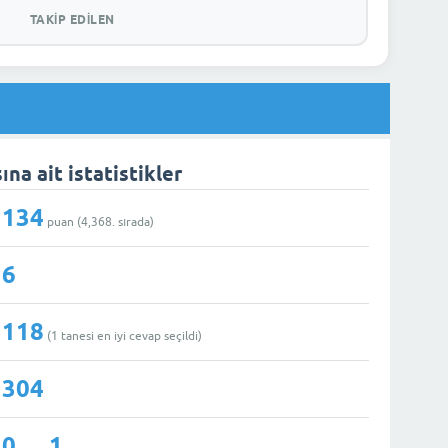
TAKIP EDILEN
na ait istatistikler
134
puan (
4,368
. sırada)
6
118
(
1
tanesi en iyi cevap seçildi)
304
0
1