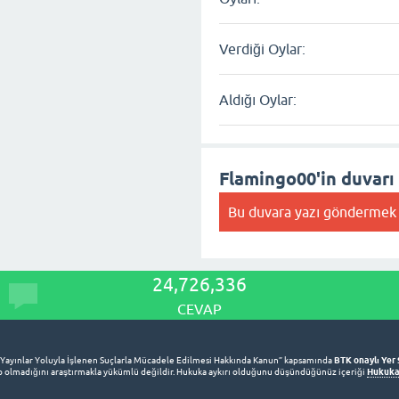
Verdiği Oylar:
Aldığı Oylar:
Flamingo00'in duvarı
Bu duvara yazı göndermek 
24,726,336
CEVAP
BTK onaylı Yer 
 Yayınlar Yoluyla İşlenen Suçlarla Mücadele Edilmesi Hakkında Kanun” kapsamında
Hukuka 
lup olmadığını araştırmakla yükümlü değildir. Hukuka aykırı olduğunu düşündüğünüz içeriği