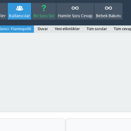
ler
Kullanıcılar
Bir Soru Sor
Hamile Soru Cevap
Bebek Bakımı
lanıcı: Flamingo00
Duvar
Yeni etkinlikler
Tüm sorular
Tüm ceva