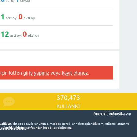
soru,
cevap
1
0
artı oy,
eksi oy
12
0
artı oy,
eksi oy
için lütfen
giriş yapınız
veya
kayıt olunuz
.
370,473
KULLANICI
AnnelerToplandik.com
Sağlayıcı
'dır. 5651 sayılı kanunun 5. maddesi gereği annelertoplandik.com, kullanıcılarının ve
aykırılık bildirimi
sayfasından bize bildirebilirsiniz.