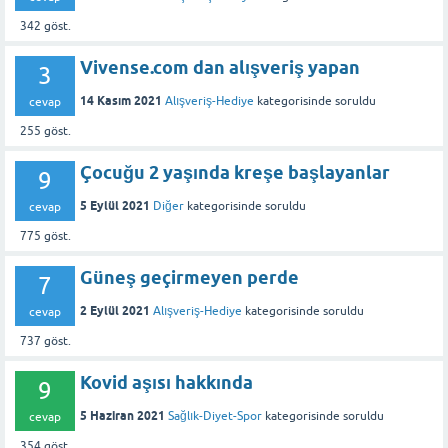
342
göst.
Vivense.com dan alışveriş yapan
3
14 Kasım 2021
Alışveriş-Hediye
kategorisinde
soruldu
cevap
255
göst.
Çocuğu 2 yaşında kreşe başlayanlar
9
5 Eylül 2021
Diğer
kategorisinde
soruldu
cevap
775
göst.
Güneş geçirmeyen perde
7
2 Eylül 2021
Alışveriş-Hediye
kategorisinde
soruldu
cevap
737
göst.
Kovid aşısı hakkında
9
5 Haziran 2021
Sağlık-Diyet-Spor
kategorisinde
soruldu
cevap
354
göst.