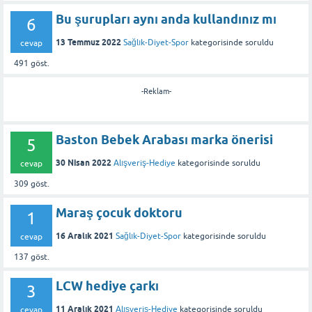
Bu şurupları aynı anda kullandınız mı
6
13 Temmuz 2022
Sağlık-Diyet-Spor
kategorisinde
soruldu
cevap
491
göst.
-Reklam-
Baston Bebek Arabası marka önerisi
5
30 Nisan 2022
Alışveriş-Hediye
kategorisinde
soruldu
cevap
309
göst.
Maraş çocuk doktoru
1
16 Aralık 2021
Sağlık-Diyet-Spor
kategorisinde
soruldu
cevap
137
göst.
LCW hediye çarkı
3
11 Aralık 2021
Alışveriş-Hediye
kategorisinde
soruldu
cevap