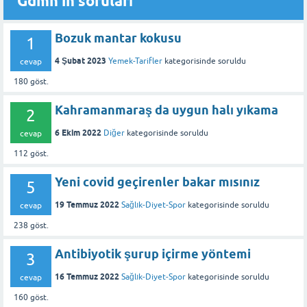
Gdmn'in soruları
Bozuk mantar kokusu
1
4 Şubat 2023
Yemek-Tarifler
kategorisinde
soruldu
cevap
180
göst.
Kahramanmaraş da uygun halı yıkama
2
6 Ekim 2022
Diğer
kategorisinde
soruldu
cevap
112
göst.
Yeni covid geçirenler bakar mısınız
5
19 Temmuz 2022
Sağlık-Diyet-Spor
kategorisinde
soruldu
cevap
238
göst.
Antibiyotik şurup içirme yöntemi
3
16 Temmuz 2022
Sağlık-Diyet-Spor
kategorisinde
soruldu
cevap
160
göst.