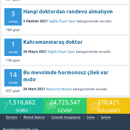
Hangi doktordan randevu almalıyım
3
5 Haziran 2021
Sağlık-Diyet-Spor
kategorisinde
soruldu
cevap
184
göst.
Kahramanmaraş doktor
1
26 Mayıs 2021
Sağlık-Diyet-Spor
kategorisinde
soruldu
cevap
136
göst.
Bu mevsimde hormonsuz çilek var
14
mıdır
cevap
26 Mart 2021
Alışveriş-Hediye
kategorisinde
soruldu
455
göst.
1,516,662
24,725,547
370,421
SORU
CEVAP
KULLANICI
İletişim
Bebek Bakımı
Gebelik hesaplama
Gebe
bebek
Annelertoplandik.com