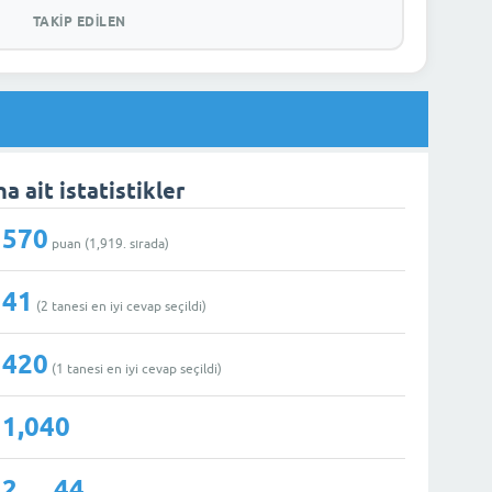
TAKIP EDILEN
 ait istatistikler
570
puan (
1,919
. sırada)
41
(
2
tanesi en iyi cevap seçildi)
420
(
1
tanesi en iyi cevap seçildi)
1,040
2
44