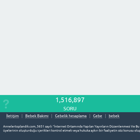
1,516,897
SORU
İletişim
Bebek Bakımı
Gebelik hesaplama
Gebe
bebek
Annelertoplandik.com, 5651 sayılı “İnternet Ortamında Yapılan Yayınların Düzenlenmesi Ve Bu
üyelerinin oluşturduğu içerikleri kontrol etmek veya hukuka aykırı bir faaliyetin söz konusu o