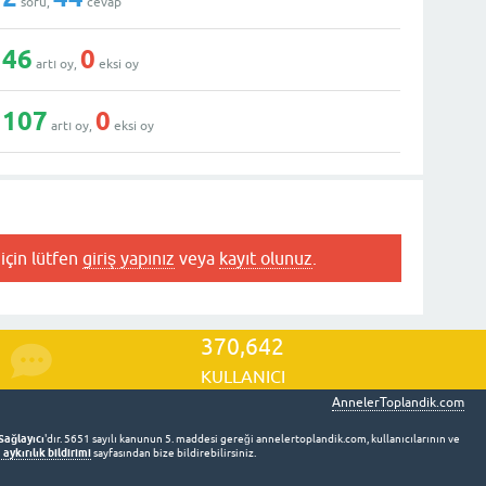
soru,
cevap
46
0
artı oy,
eksi oy
107
0
artı oy,
eksi oy
için lütfen
giriş yapınız
veya
kayıt olunuz
.
370,642
KULLANICI
AnnelerToplandik.com
Sağlayıcı
'dır. 5651 sayılı kanunun 5. maddesi gereği annelertoplandik.com, kullanıcılarının ve
aykırılık bildirimi
sayfasından bize bildirebilirsiniz.