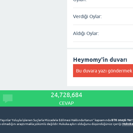
Verdiği Oylar:
Aldığı Oylar:
Heymomy'in duvarı
Bu duvara yazı göndermek 
24,728,684
CEVAP
BTK onaylı Yer 
 Yayınlar Yoluyla İşlenen Suçlarla Mücadele Edilmesi Hakkında Kanun” kapsamında
Hukuka 
lup olmadığını araştırmakla yükümlü değildir. Hukuka aykırı olduğunu düşündüğünüz içeriği