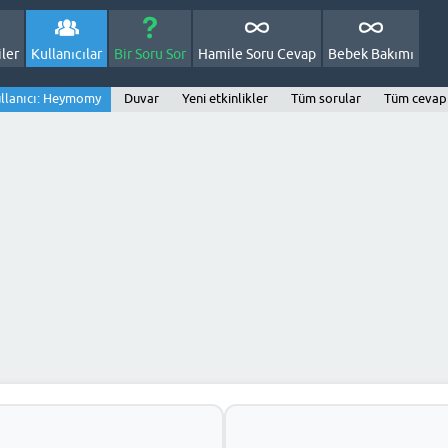
ler
Kullanıcılar
Bir Soru Sor
Hamile Soru Cevap
Bebek Bakımı
llanıcı: Heymomy
Duvar
Yeni etkinlikler
Tüm sorular
Tüm cevap