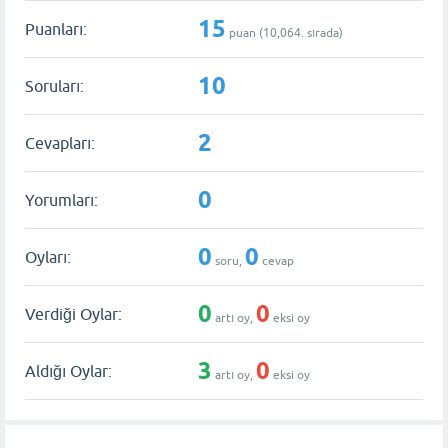
15
Puanları:
puan (
10,064
. sırada)
10
Soruları:
2
Cevapları:
0
Yorumları:
0
0
Oyları:
soru,
cevap
0
0
Verdiği Oylar:
artı oy,
eksi oy
3
0
Aldığı Oylar:
artı oy,
eksi oy