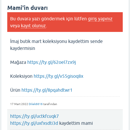
Mami'in duvarı
Bu duvara yazı göndermek için lütfen
giriş yapınız
veya
kayıt olunuz
.
İmaj butik mart koleksiyonu kaydettim sende
kaydermisin
Mağaza
https://ty.gl/62oel7zx9j
Koleksiyon
https://ty.gl/v55gisoq8x
Ürün
https://ty.gl/8pqahdtwr1
17 Mart 2022
Dilek6616
tarafından
https://ty.gl/uctkfcuqk7
https://ty.gl/uxfxsdti3d
kaydettim mami