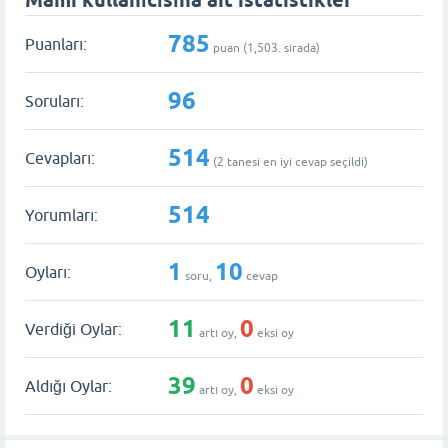
Mami kullanıcısına ait istatistikler
785
Puanları:
puan (
1,503
. sırada)
96
Soruları:
514
Cevapları:
(
2
tanesi en iyi cevap seçildi)
514
Yorumları:
1
10
Oyları:
soru,
cevap
11
0
Verdiği Oylar:
artı oy,
eksi oy
39
0
Aldığı Oylar:
artı oy,
eksi oy