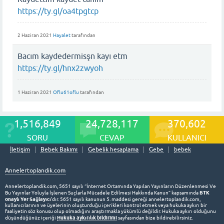
https://ty.gl/oa4tpgtcp
2 Haziran 2021
Hayalet
tarafından
Bacım kaydedermisşn kayı etm
https://ty.gl/hnx2zwyoh
1 Haziran 2021
Oflu61oflu
tarafından
1,516,849
24,728,117
370,602
SORU
CEVAP
KULLANICI
İletişim
Bebek Bakımı
Gebelik hesaplama
Gebe
bebek
Annelertoplandik.com
Annelertoplandik.com, 5651 sayılı “İnternet Ortamında Yapılan Yayınların Düzenlenmesi Ve
BTK
Bu Yayınlar Yoluyla İşlenen Suçlarla Mücadele Edilmesi Hakkında Kanun” kapsamında
onaylı Yer Sağlayıcı
'dır. 5651 sayılı kanunun 5. maddesi gereği annelertoplandik.com,
kullanıcılarının ve üyelerinin oluşturduğu içerikleri kontrol etmek veya hukuka aykırı bir
faaliyetin söz konusu olup olmadığını araştırmakla yükümlü değildir. Hukuka aykırı olduğunu
Hukuka aykırılık bildirimi
düşündüğünüz içeriği
sayfasından bize bildirebilirsiniz.