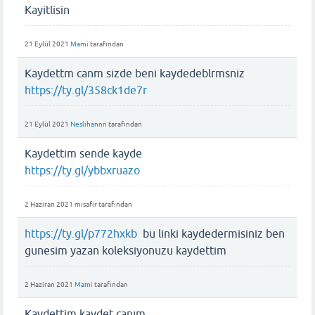
Kayitlisin
21 Eylül 2021
Mami
tarafından
Kaydettm canm sizde beni kaydedeblrmsniz
https://ty.gl/358ck1de7r
21 Eylül 2021
Neslihannn
tarafından
Kaydettim sende kayde
https://ty.gl/ybbxruazo
2 Haziran 2021
misafir
tarafından
https://ty.gl/p772hxkb
bu linki kaydedermisiniz ben
gunesim yazan koleksiyonuzu kaydettim
2 Haziran 2021
Mami
tarafından
Kaydettim kaydet canım