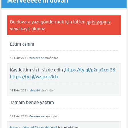
Merveeeee'in duvarı
Bu duvara yazı göndermek için lütfen
giriş yapınız
veya
kayıt olunuz
.
Ettim canım
12 Ekim 2021
Merveeeee
tarafından
Kaydettim sizi sizde edin ,
https://ty.gl/p2nu2cor26
https://ty.gl/wzjpxis9cb
12 Ekim 2021
rabiaa34
tarafından
Tamam bende yaptım
12 Ekim 2021
Merveeeee
tarafından