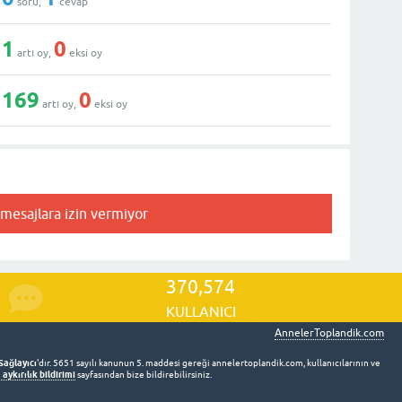
soru,
cevap
1
0
artı oy,
eksi oy
169
0
artı oy,
eksi oy
 mesajlara izin vermiyor
370,574
KULLANICI
AnnelerToplandik.com
Sağlayıcı
'dır. 5651 sayılı kanunun 5. maddesi gereği annelertoplandik.com, kullanıcılarının ve
aykırılık bildirimi
sayfasından bize bildirebilirsiniz.