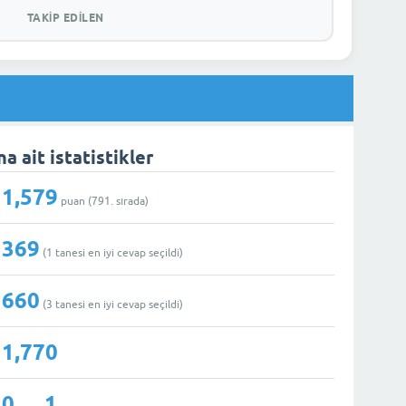
TAKIP EDILEN
a ait istatistikler
1,579
puan (
791
. sırada)
369
(
1
tanesi en iyi cevap seçildi)
660
(
3
tanesi en iyi cevap seçildi)
1,770
0
1