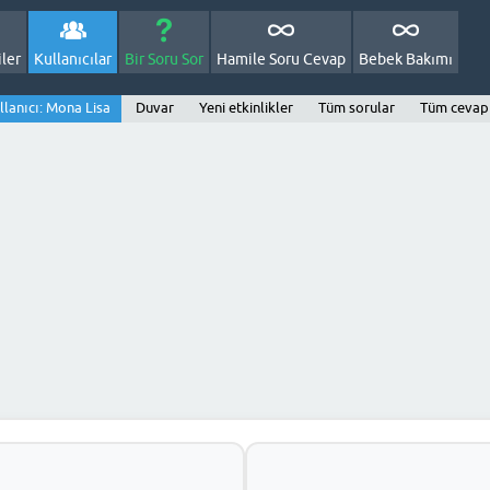
ler
Kullanıcılar
Bir Soru Sor
Hamile Soru Cevap
Bebek Bakımı
llanıcı: Mona Lisa
Duvar
Yeni etkinlikler
Tüm sorular
Tüm cevap