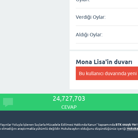
Verdiği Oylar:
Aldığı Oylar:
Mona Lisa'in duvarı
Bu kullanıcı duvarında yeni
24,727,703
CEVAP
BTK onaylı Yer 
 Yayınlar Yoluyla İşlenen Suçlarla Mücadele Edilmesi Hakkında Kanun” kapsamında
Hukuka 
lup olmadığını araştırmakla yükümlü değildir. Hukuka aykırı olduğunu düşündüğünüz içeriği