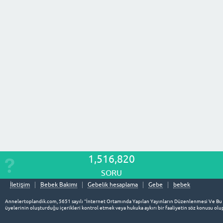
1,516,820
SORU
İletişim
Bebek Bakımı
Gebelik hesaplama
Gebe
bebek
Annelertoplandik.com, 5651 sayılı “İnternet Ortamında Yapılan Yayınların Düzenlenmesi Ve Bu
üyelerinin oluşturduğu içerikleri kontrol etmek veya hukuka aykırı bir faaliyetin söz konusu o