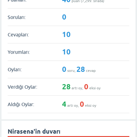
puan (
7,299
. sırada)
0
Soruları:
10
Cevapları:
10
Yorumları:
0
28
Oyları:
soru,
cevap
28
0
Verdiği Oylar:
artı oy,
eksi oy
4
0
Aldığı Oylar:
artı oy,
eksi oy
Nirasena'in duvarı